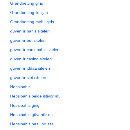
Grandbetting giriş
Grandbetting iletişim
Grandbetting mobil giriş
güvenilir bahis siteleri
güvenilir bet siteleri
güvenilir canlı bahis siteleri
güvenilir casino siteleri
güvenilir iddaa siteleri
güvenilir slot siteleri
Hepsibahis
Hepsibahis belge istiyor mu
Hepsibahis giriş
Hepsibahis güvenilir mi
Hepsibahis nasıl bir site