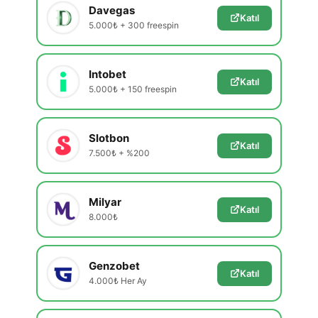
Davegas
Katıl
5.000₺ + 300 freespin
Intobet
Katıl
5.000₺ + 150 freespin
Slotbon
Katıl
7.500₺ + %200
Milyar
Katıl
8.000₺
Genzobet
Katıl
4.000₺ Her Ay