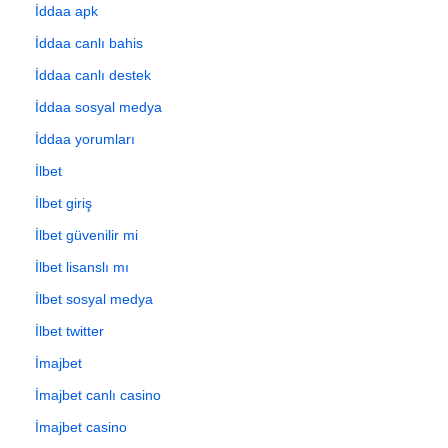
İddaa apk
İddaa canlı bahis
İddaa canlı destek
İddaa sosyal medya
İddaa yorumları
İlbet
İlbet giriş
İlbet güvenilir mi
İlbet lisanslı mı
İlbet sosyal medya
İlbet twitter
İmajbet
İmajbet canlı casino
İmajbet casino