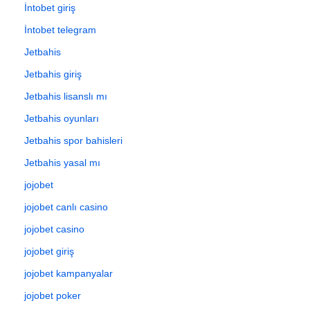
İntobet giriş
İntobet telegram
Jetbahis
Jetbahis giriş
Jetbahis lisanslı mı
Jetbahis oyunları
Jetbahis spor bahisleri
Jetbahis yasal mı
jojobet
jojobet canlı casino
jojobet casino
jojobet giriş
jojobet kampanyalar
jojobet poker