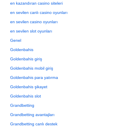
en kazandıran casino siteleri
en sevilen canlı casino oyunları
en sevilen casino oyunları
en sevilen slot oyunları
Genel
Goldenbahis
Goldenbahis giriş
Goldenbahis mobil giriş
Goldenbahis para yatırma
Goldenbahis şikayet
Goldenbahis slot
Grandbetting
Grandbetting avantajları
Grandbetting canlı destek