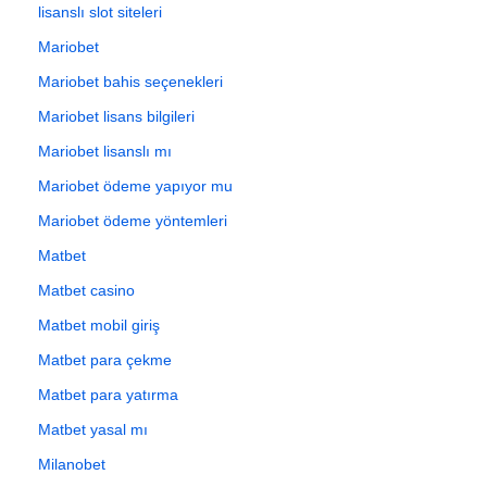
lisanslı slot siteleri
Mariobet
Mariobet bahis seçenekleri
Mariobet lisans bilgileri
Mariobet lisanslı mı
Mariobet ödeme yapıyor mu
Mariobet ödeme yöntemleri
Matbet
Matbet casino
Matbet mobil giriş
Matbet para çekme
Matbet para yatırma
Matbet yasal mı
Milanobet