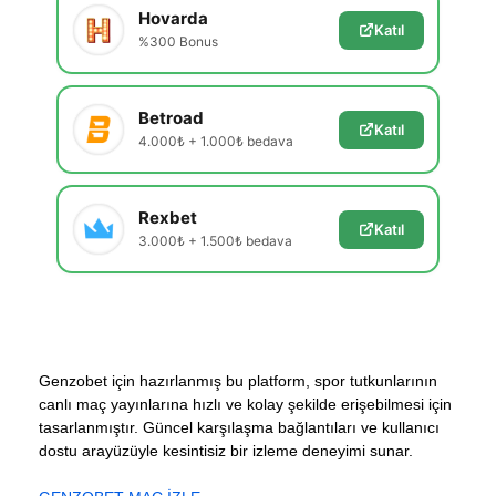
Hovarda
Katıl
%300 Bonus
Betroad
Katıl
4.000₺ + 1.000₺ bedava
Rexbet
Katıl
3.000₺ + 1.500₺ bedava
Genzobet için hazırlanmış bu platform, spor tutkunlarının
canlı maç yayınlarına hızlı ve kolay şekilde erişebilmesi için
tasarlanmıştır. Güncel karşılaşma bağlantıları ve kullanıcı
dostu arayüzüyle kesintisiz bir izleme deneyimi sunar.