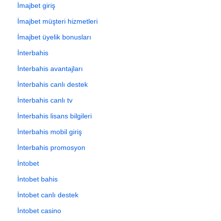
İmajbet giriş
İmajbet müşteri hizmetleri
İmajbet üyelik bonusları
İnterbahis
İnterbahis avantajları
İnterbahis canlı destek
İnterbahis canlı tv
İnterbahis lisans bilgileri
İnterbahis mobil giriş
İnterbahis promosyon
İntobet
İntobet bahis
İntobet canlı destek
İntobet casino