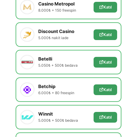
Casino Metropol
Katıl
8.000₺ + 150 freespin
Discount Casino
Katıl
5.000₺ nakit iade
Betelli
Katıl
5.050₺ + 500₺ bedava
Betchip
Katıl
6.000₺ + 80 freespin
Winnit
Katıl
5.000₺ + 500₺ bedava