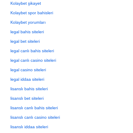
Kolaybet şikayet
Kolaybet spor bahisleri
Kolaybet yorumları
legal bahis siteleri
legal bet siteleri
legal canlı bahis siteleri
legal canlı casino siteleri
legal casino siteleri
legal iddaa siteleri
lisanslı bahis siteleri
lisanslı bet siteleri
lisanslı canlı bahis siteleri
lisanslı canlı casino siteleri
lisanslı iddaa siteleri