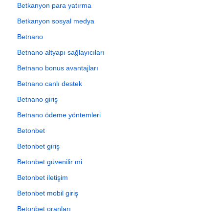
Betkanyon para yatırma
Betkanyon sosyal medya
Betnano
Betnano altyapı sağlayıcıları
Betnano bonus avantajları
Betnano canlı destek
Betnano giriş
Betnano ödeme yöntemleri
Betonbet
Betonbet giriş
Betonbet güvenilir mi
Betonbet iletişim
Betonbet mobil giriş
Betonbet oranları