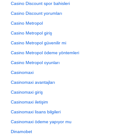
Casino Discount spor bahisleri
Casino Discount yorumları
Casino Metropol
Casino Metropol giriş
Casino Metropol güvenilir mi
Casino Metropol ödeme yöntemleri
Casino Metropol oyunları
Casinomaxi
Casinomaxi avantajları
Casinomaxi giriş
Casinomaxi iletişim
Casinomaxi lisans bilgileri
Casinomaxi ödeme yapıyor mu
Dinamobet