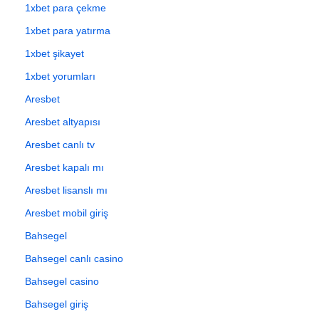
1xbet para çekme
1xbet para yatırma
1xbet şikayet
1xbet yorumları
Aresbet
Aresbet altyapısı
Aresbet canlı tv
Aresbet kapalı mı
Aresbet lisanslı mı
Aresbet mobil giriş
Bahsegel
Bahsegel canlı casino
Bahsegel casino
Bahsegel giriş