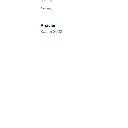
hizmet…
4 yıl ago
Arşivler
Kasım 2022