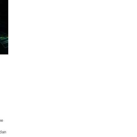
ne
ndan