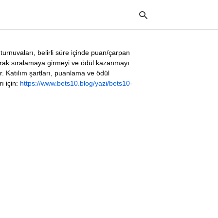
turnuvaları, belirli süre içinde puan/çarpan
rak sıralamaya girmeyi ve ödül kazanmayı
r. Katılım şartları, puanlama ve ödül
Typ
ı için:
https://www.bets10.blog/yazi/bets10-
your
sea
que
and
hit
ente