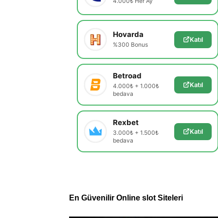
4.000₺ Her Ay
Hovarda
Katıl
%300 Bonus
Betroad
Katıl
4.000₺ + 1.000₺
bedava
Rexbet
Katıl
3.000₺ + 1.500₺
bedava
En Güvenilir Online slot Siteleri