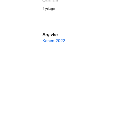
Özellikle…
4 yıl ago
Arşivler
Kasım 2022