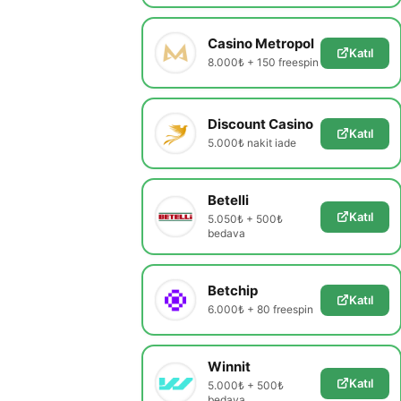
Casino Metropol
Katıl
8.000₺ + 150 freespin
Discount Casino
Katıl
5.000₺ nakit iade
Betelli
Katıl
5.050₺ + 500₺
bedava
Betchip
Katıl
6.000₺ + 80 freespin
Winnit
Katıl
5.000₺ + 500₺
bedava