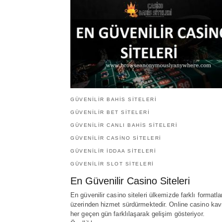
GÜVENILIR BAHIS SITELERI
GÜVENILIR BET SITELERI
GÜVENILIR CANLI BAHIS SITELERI
GÜVENILIR CASINO SITELERI
GÜVENILIR IDDAA SITELERI
GÜVENILIR SLOT SITELERI
En Güvenilir Casino Siteleri
En güvenilir casino siteleri ülkemizde farklı formatla
üzerinden hizmet sürdürmektedir. Online casino ka
her geçen gün farklılaşarak gelişim gösteriyor.