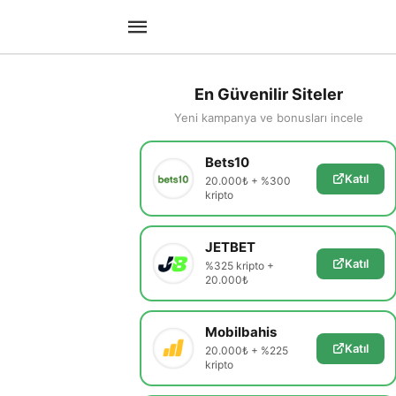
En Güvenilir Siteler
Yeni kampanya ve bonusları incele
Bets10
Katıl
20.000₺ + %300
kripto
JETBET
Katıl
%325 kripto +
20.000₺
Mobilbahis
Katıl
20.000₺ + %225
kripto