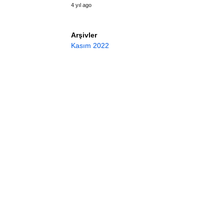
4 yıl ago
Arşivler
Kasım 2022