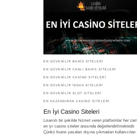
EN GÜVENILIR BAHIS SITELERI
EN GÜVENILIR CANLI BAHIS SITELERI
EN GÜVENILIR CASINO SITELERI
EN GÜVENILIR IDDAA SITELERI
EN GÜVENILIR SLOT SITELERI
EN KAZANDIRAN CASINO SITELERI
En İyi Casino Siteleri
Lisanslı bir şekilde hizmet veren platformlar her za
en iyi casino siteleri arasında değerlendirilmektedir.
Çünkü lisans yasaları dışına çıkmadan kullanıcılar