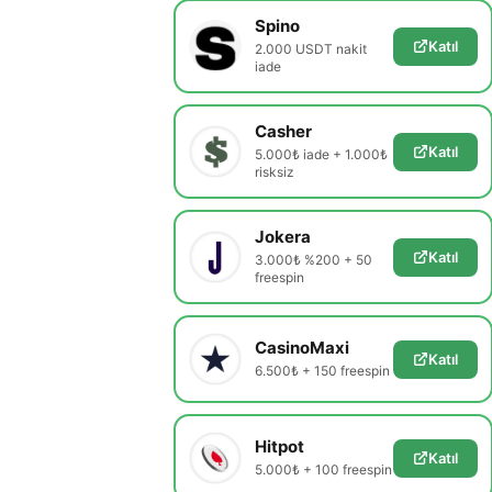
Spino
Katıl
2.000 USDT nakit
iade
Casher
Katıl
5.000₺ iade + 1.000₺
risksiz
Jokera
Katıl
3.000₺ %200 + 50
freespin
CasinoMaxi
Katıl
6.500₺ + 150 freespin
Hitpot
Katıl
5.000₺ + 100 freespin