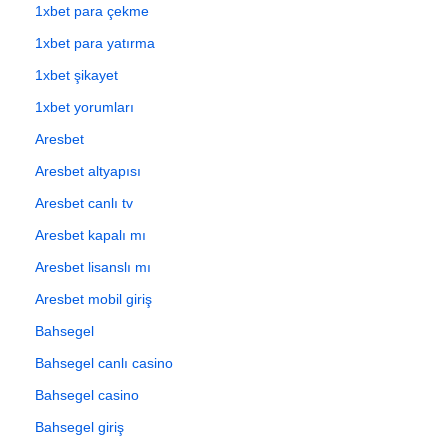
1xbet para çekme
1xbet para yatırma
1xbet şikayet
1xbet yorumları
Aresbet
Aresbet altyapısı
Aresbet canlı tv
Aresbet kapalı mı
Aresbet lisanslı mı
Aresbet mobil giriş
Bahsegel
Bahsegel canlı casino
Bahsegel casino
Bahsegel giriş