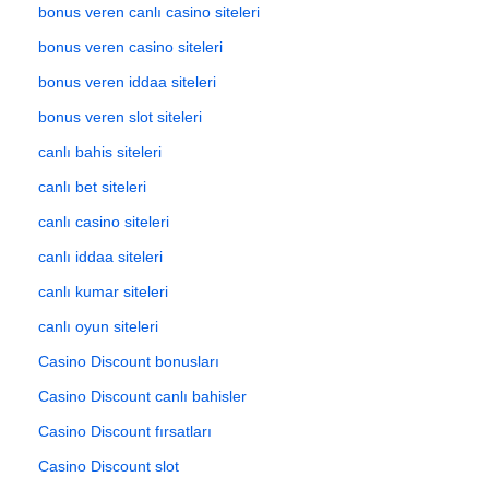
bonus veren canlı casino siteleri
bonus veren casino siteleri
bonus veren iddaa siteleri
bonus veren slot siteleri
canlı bahis siteleri
canlı bet siteleri
canlı casino siteleri
canlı iddaa siteleri
canlı kumar siteleri
canlı oyun siteleri
Casino Discount bonusları
Casino Discount canlı bahisler
Casino Discount fırsatları
Casino Discount slot