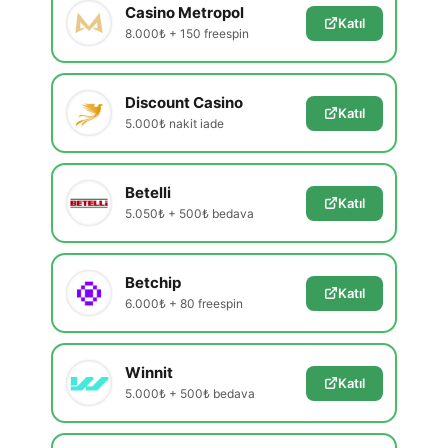
Casino Metropol
Katıl
8.000₺ + 150 freespin
Discount Casino
Katıl
5.000₺ nakit iade
Betelli
Katıl
5.050₺ + 500₺ bedava
Betchip
Katıl
6.000₺ + 80 freespin
Winnit
Katıl
5.000₺ + 500₺ bedava