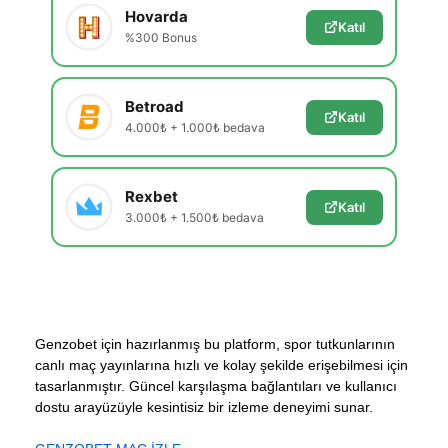
Hovarda
Katıl
%300 Bonus
Betroad
Katıl
4.000₺ + 1.000₺ bedava
Rexbet
Katıl
3.000₺ + 1.500₺ bedava
Genzobet için hazırlanmış bu platform, spor tutkunlarının
canlı maç yayınlarına hızlı ve kolay şekilde erişebilmesi için
tasarlanmıştır. Güncel karşılaşma bağlantıları ve kullanıcı
dostu arayüzüyle kesintisiz bir izleme deneyimi sunar.