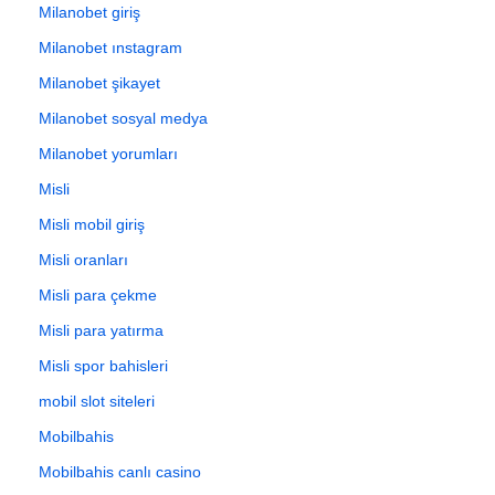
Milanobet giriş
Milanobet ınstagram
Milanobet şikayet
Milanobet sosyal medya
Milanobet yorumları
Misli
Misli mobil giriş
Misli oranları
Misli para çekme
Misli para yatırma
Misli spor bahisleri
mobil slot siteleri
Mobilbahis
Mobilbahis canlı casino