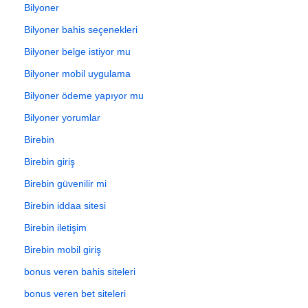
Bilyoner
Bilyoner bahis seçenekleri
Bilyoner belge istiyor mu
Bilyoner mobil uygulama
Bilyoner ödeme yapıyor mu
Bilyoner yorumlar
Birebin
Birebin giriş
Birebin güvenilir mi
Birebin iddaa sitesi
Birebin iletişim
Birebin mobil giriş
bonus veren bahis siteleri
bonus veren bet siteleri