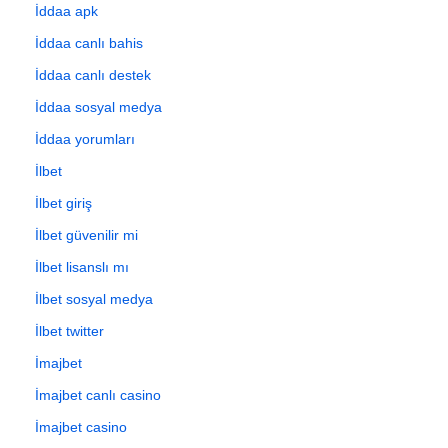
İddaa apk
İddaa canlı bahis
İddaa canlı destek
İddaa sosyal medya
İddaa yorumları
İlbet
İlbet giriş
İlbet güvenilir mi
İlbet lisanslı mı
İlbet sosyal medya
İlbet twitter
İmajbet
İmajbet canlı casino
İmajbet casino