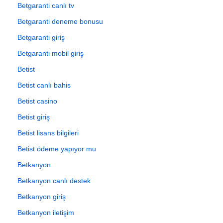
Betgaranti canlı tv
Betgaranti deneme bonusu
Betgaranti giriş
Betgaranti mobil giriş
Betist
Betist canlı bahis
Betist casino
Betist giriş
Betist lisans bilgileri
Betist ödeme yapıyor mu
Betkanyon
Betkanyon canlı destek
Betkanyon giriş
Betkanyon iletişim