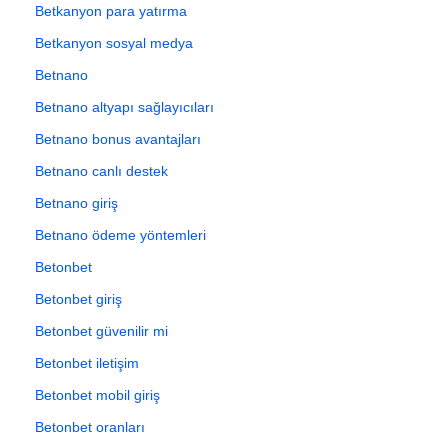
Betkanyon para yatırma
Betkanyon sosyal medya
Betnano
Betnano altyapı sağlayıcıları
Betnano bonus avantajları
Betnano canlı destek
Betnano giriş
Betnano ödeme yöntemleri
Betonbet
Betonbet giriş
Betonbet güvenilir mi
Betonbet iletişim
Betonbet mobil giriş
Betonbet oranları