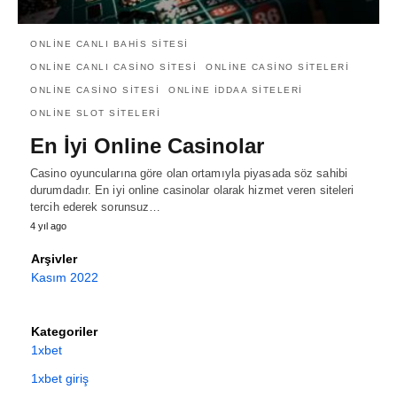
ONLINE CANLI BAHIS SITESI
ONLINE CANLI CASINO SITESI
ONLINE CASINO SITELERI
ONLINE CASINO SITESI
ONLINE IDDAA SITELERI
ONLINE SLOT SITELERI
En İyi Online Casinolar
Casino oyuncularına göre olan ortamıyla piyasada söz sahibi
durumdadır. En iyi online casinolar olarak hizmet veren siteleri
tercih ederek sorunsuz…
4 yıl ago
Arşivler
Kasım 2022
Kategoriler
1xbet
1xbet giriş