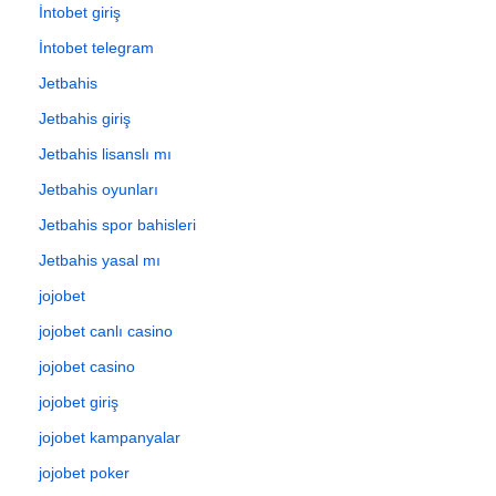
İntobet giriş
İntobet telegram
Jetbahis
Jetbahis giriş
Jetbahis lisanslı mı
Jetbahis oyunları
Jetbahis spor bahisleri
Jetbahis yasal mı
jojobet
jojobet canlı casino
jojobet casino
jojobet giriş
jojobet kampanyalar
jojobet poker