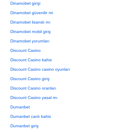
Dinamobet girişi
Dinamobet güvenilir mi
Dinamobet lisanslı mı
Dinamobet mobil giriş
Dinamobet yorumları
Discount Casino
Discount Casino bahis
Discount Casino casino oyunları
Discount Casino giriş
Discount Casino oranları
Discount Casino yasal mı
Dumanbet
Dumanbet canlı bahis
Dumanbet giriş