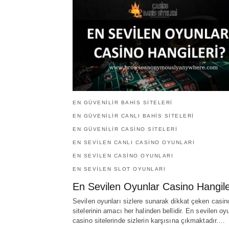
EN GÜVENILIR BAHIS SITELERI
EN GÜVENILIR CANLI BAHIS SITELERI
EN GÜVENILIR CASINO SITELERI
EN SEVILEN CANLI CASINO OYUNLARI
EN SEVILEN CASINO OYUNLARI
EN SEVILEN SLOT OYUNLARI
En Sevilen Oyunlar Casino Hangile
Sevilen oyunları sizlere sunarak dikkat çeken casin
sitelerinin amacı her halinden bellidir. En sevilen oy
casino sitelerinde sizlerin karşısına çıkmaktadır.…