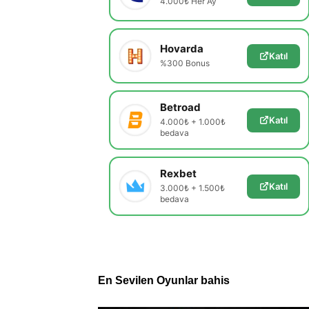
4.000₺ Her Ay
Hovarda
Katıl
%300 Bonus
Betroad
Katıl
4.000₺ + 1.000₺
bedava
Rexbet
Katıl
3.000₺ + 1.500₺
bedava
En Sevilen Oyunlar bahis