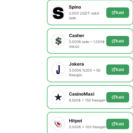
Spino
Katıl
2.000 USDT nakit
iade
Casher
Katıl
5.000₺ iade + 1.000₺
risksiz
Jokera
Katıl
3.000₺ %200 + 50
freespin
CasinoMaxi
Katıl
6.500₺ + 150 freespin
Hitpot
Katıl
5.000₺ + 100 freespin