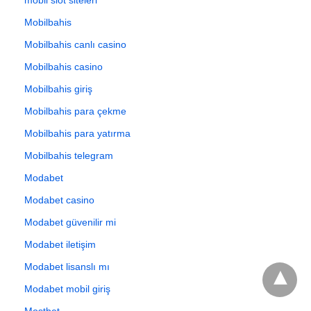
Mobilbahis
Mobilbahis canlı casino
Mobilbahis casino
Mobilbahis giriş
Mobilbahis para çekme
Mobilbahis para yatırma
Mobilbahis telegram
Modabet
Modabet casino
Modabet güvenilir mi
Modabet iletişim
Modabet lisanslı mı
Modabet mobil giriş
Mostbet