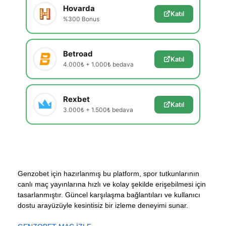
Hovarda
Katıl
%300 Bonus
Betroad
Katıl
4.000₺ + 1.000₺ bedava
Rexbet
Katıl
3.000₺ + 1.500₺ bedava
Genzobet için hazırlanmış bu platform, spor tutkunlarının
canlı maç yayınlarına hızlı ve kolay şekilde erişebilmesi için
tasarlanmıştır. Güncel karşılaşma bağlantıları ve kullanıcı
dostu arayüzüyle kesintisiz bir izleme deneyimi sunar.