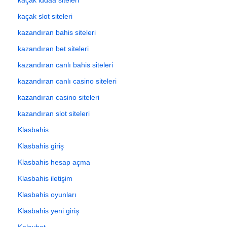
kaçak slot siteleri
kazandıran bahis siteleri
kazandıran bet siteleri
kazandıran canlı bahis siteleri
kazandıran canlı casino siteleri
kazandıran casino siteleri
kazandıran slot siteleri
Klasbahis
Klasbahis giriş
Klasbahis hesap açma
Klasbahis iletişim
Klasbahis oyunları
Klasbahis yeni giriş
Kolaybet