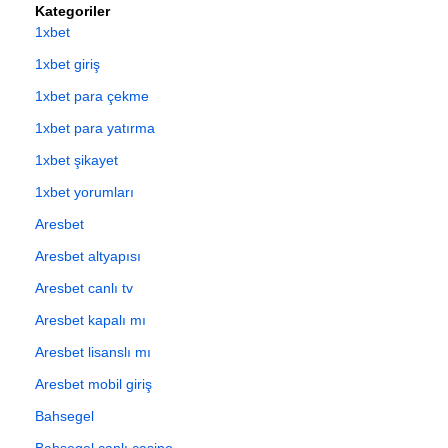
Kategoriler
1xbet
1xbet giriş
1xbet para çekme
1xbet para yatırma
1xbet şikayet
1xbet yorumları
Aresbet
Aresbet altyapısı
Aresbet canlı tv
Aresbet kapalı mı
Aresbet lisanslı mı
Aresbet mobil giriş
Bahsegel
Bahsegel canlı casino