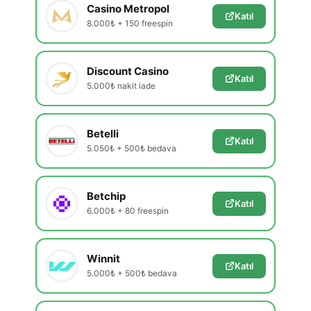
Casino Metropol
Katıl
8.000₺ + 150 freespin
Discount Casino
Katıl
5.000₺ nakit iade
Betelli
Katıl
5.050₺ + 500₺ bedava
Betchip
Katıl
6.000₺ + 80 freespin
Winnit
Katıl
5.000₺ + 500₺ bedava