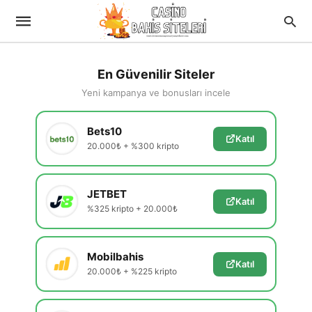
En Güvenilir Siteler
Yeni kampanya ve bonusları incele
Bets10
Katıl
20.000₺ + %300 kripto
JETBET
Katıl
%325 kripto + 20.000₺
Mobilbahis
Katıl
20.000₺ + %225 kripto