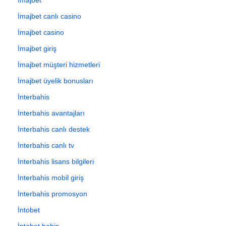
İmajbet canlı casino
İmajbet casino
İmajbet giriş
İmajbet müşteri hizmetleri
İmajbet üyelik bonusları
İnterbahis
İnterbahis avantajları
İnterbahis canlı destek
İnterbahis canlı tv
İnterbahis lisans bilgileri
İnterbahis mobil giriş
İnterbahis promosyon
İntobet
İntobet bahis