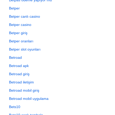
Betper
Betper canlı casino
Betper casino
Betper giriş
Betper oranları
Betper slot oyunları
Betroad
Betroad apk
Betroad giriş
Betroad iletişim
Betroad mobil giriş
Betroad mobil uygulama
Bets10
Bets10 canlı tombala