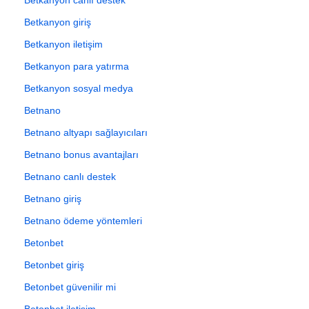
Betkanyon giriş
Betkanyon iletişim
Betkanyon para yatırma
Betkanyon sosyal medya
Betnano
Betnano altyapı sağlayıcıları
Betnano bonus avantajları
Betnano canlı destek
Betnano giriş
Betnano ödeme yöntemleri
Betonbet
Betonbet giriş
Betonbet güvenilir mi
Betonbet iletişim