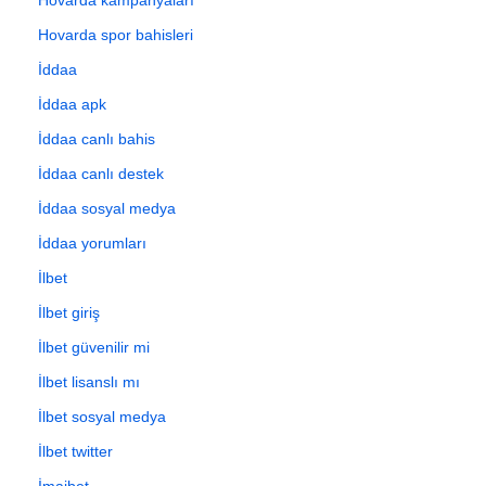
Hovarda spor bahisleri
İddaa
İddaa apk
İddaa canlı bahis
İddaa canlı destek
İddaa sosyal medya
İddaa yorumları
İlbet
İlbet giriş
İlbet güvenilir mi
İlbet lisanslı mı
İlbet sosyal medya
İlbet twitter
İmajbet