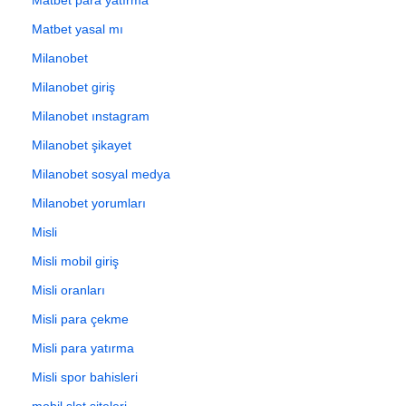
Matbet yasal mı
Milanobet
Milanobet giriş
Milanobet ınstagram
Milanobet şikayet
Milanobet sosyal medya
Milanobet yorumları
Misli
Misli mobil giriş
Misli oranları
Misli para çekme
Misli para yatırma
Misli spor bahisleri
mobil slot siteleri