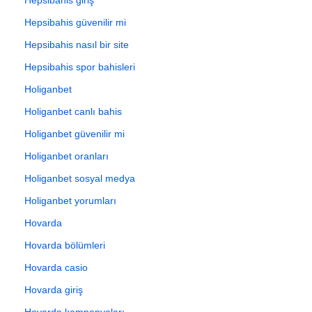
Hepsibahis güvenilir mi
Hepsibahis nasıl bir site
Hepsibahis spor bahisleri
Holiganbet
Holiganbet canlı bahis
Holiganbet güvenilir mi
Holiganbet oranları
Holiganbet sosyal medya
Holiganbet yorumları
Hovarda
Hovarda bölümleri
Hovarda casio
Hovarda giriş
Hovarda kampanyaları