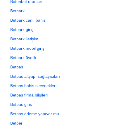
Betonbet oranları
Betpark
Betpark canlı bahis
Betpark giriş
Betpark iletişim
Betpark mobil giriş
Betpark üyelik
Betpas
Betpas altyapı sağlayıcıları
Betpas bahis seçenekleri
Betpas firma bilgileri
Betpas giriş
Betpas ödeme yapıyor mu
Betper