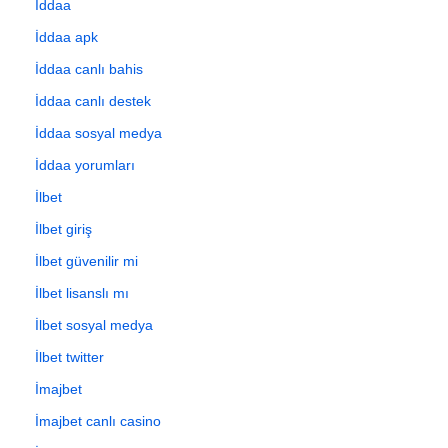
İddaa
İddaa apk
İddaa canlı bahis
İddaa canlı destek
İddaa sosyal medya
İddaa yorumları
İlbet
İlbet giriş
İlbet güvenilir mi
İlbet lisanslı mı
İlbet sosyal medya
İlbet twitter
İmajbet
İmajbet canlı casino