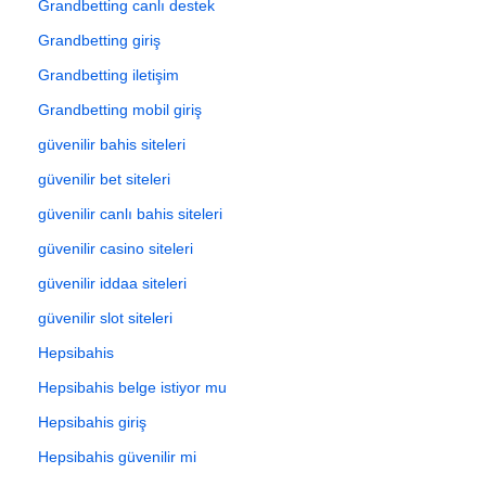
Grandbetting canlı destek
Grandbetting giriş
Grandbetting iletişim
Grandbetting mobil giriş
güvenilir bahis siteleri
güvenilir bet siteleri
güvenilir canlı bahis siteleri
güvenilir casino siteleri
güvenilir iddaa siteleri
güvenilir slot siteleri
Hepsibahis
Hepsibahis belge istiyor mu
Hepsibahis giriş
Hepsibahis güvenilir mi