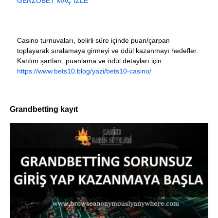
GENZOBET MAÇ İZLE
Casino turnuvaları, belirli süre içinde puan/çarpan
toplayarak sıralamaya girmeyi ve ödül kazanmayı hedefler.
Katılım şartları, puanlama ve ödül detayları için:
https://www.bets10.blog/yazi/bets10-casino/
Grandbetting kayıt