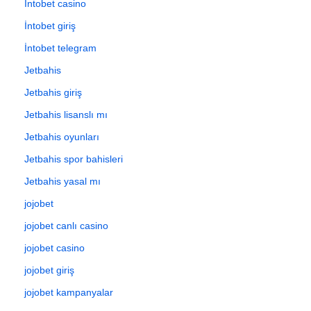
İntobet casino
İntobet giriş
İntobet telegram
Jetbahis
Jetbahis giriş
Jetbahis lisanslı mı
Jetbahis oyunları
Jetbahis spor bahisleri
Jetbahis yasal mı
jojobet
jojobet canlı casino
jojobet casino
jojobet giriş
jojobet kampanyalar