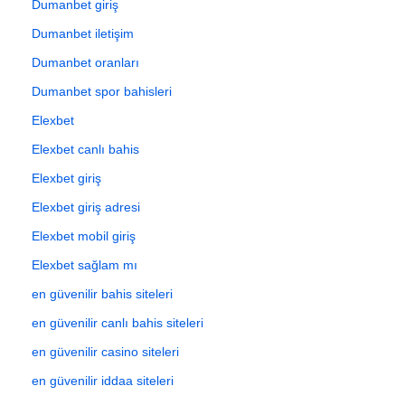
Dumanbet giriş
Dumanbet iletişim
Dumanbet oranları
Dumanbet spor bahisleri
Elexbet
Elexbet canlı bahis
Elexbet giriş
Elexbet giriş adresi
Elexbet mobil giriş
Elexbet sağlam mı
en güvenilir bahis siteleri
en güvenilir canlı bahis siteleri
en güvenilir casino siteleri
en güvenilir iddaa siteleri