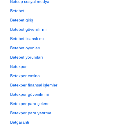
Betcup sosyal medya
Betebet
Betebet giriş
Betebet güvenilir mi
Betebet lisanslı mı
Betebet oyunları
Betebet yorumları
Betexper
Betexper casino
Betexper finansal işlemler
Betexper güvenilir mi
Betexper para çekme
Betexper para yatırma
Betgaranti