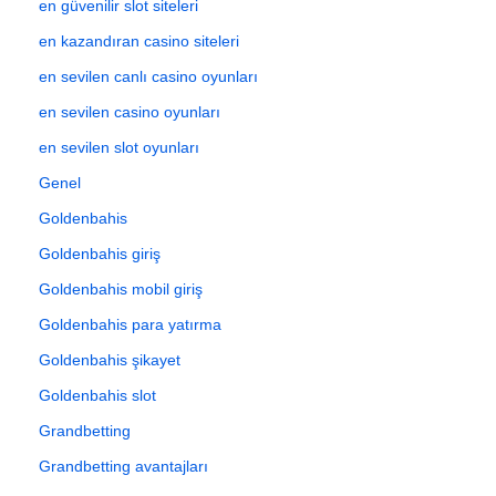
en güvenilir slot siteleri
en kazandıran casino siteleri
en sevilen canlı casino oyunları
en sevilen casino oyunları
en sevilen slot oyunları
Genel
Goldenbahis
Goldenbahis giriş
Goldenbahis mobil giriş
Goldenbahis para yatırma
Goldenbahis şikayet
Goldenbahis slot
Grandbetting
Grandbetting avantajları