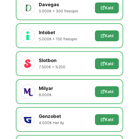
Davegas
Katıl
5.000₺ + 300 freespin
Intobet
Katıl
5.000₺ + 150 freespin
Slotbon
Katıl
7.500₺ + %200
Milyar
Katıl
8.000₺
Genzobet
Katıl
4.000₺ Her Ay