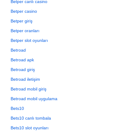
Betper canlı casino
Betper casino
Betper giriş
Betper oranları
Betper slot oyunları
Betroad
Betroad apk
Betroad giriş
Betroad iletişim
Betroad mobil giriş
Betroad mobil uygulama
Bets10
Bets10 canlı tombala
Bets10 slot oyunları