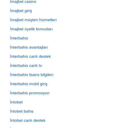
İmajbet casino
İmajbet giriş
İmajbet müşteri hizmetleri
İmajbet üyelik bonusları
İnterbahis
İnterbahis avantajları
İnterbahis canlı destek
İnterbahis canlı tv
İnterbahis lisans bilgileri
İnterbahis mobil giriş
İnterbahis promosyon
İntobet
İntobet bahis
İntobet canlı destek