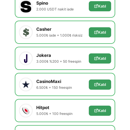
Spino
Katıl
2.000 USDT nakit iade
Casher
Katıl
5.000₺ iade + 1.000₺ risksiz
Jokera
Katıl
3.000₺ %200 + 50 freespin
CasinoMaxi
Katıl
6.500₺ + 150 freespin
Hitpot
Katıl
5.000₺ + 100 freespin