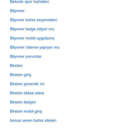
Betvole spor bahisleri
Bilyoner
Bilyoner bahis seçenekleri
Bilyoner belge istiyor mu
Bilyoner mobil uygulama
Bilyoner ödeme yapıyor mu
Bilyoner yorumlar
Birebin
Birebin giriş
Birebin güvenilir mi
Birebin iddaa sitesi
Birebin iletişim
Birebin mobil giriş
bonus veren bahis siteleri