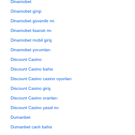
Dinamobet
Dinamobet girişi
Dinamobet güvenilir mi
Dinamobet lisanslı mı
Dinamobet mobil giriş
Dinamobet yorumları
Discount Casino
Discount Casino bahis
Discount Casino casino oyunları
Discount Casino giriş
Discount Casino oranları
Discount Casino yasal mı
Dumanbet
Dumanbet canlı bahis