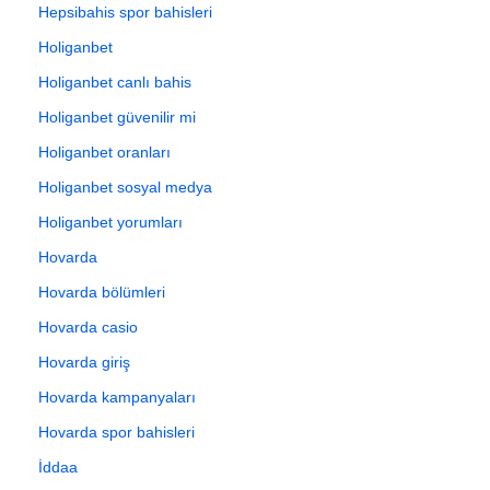
Hepsibahis spor bahisleri
Holiganbet
Holiganbet canlı bahis
Holiganbet güvenilir mi
Holiganbet oranları
Holiganbet sosyal medya
Holiganbet yorumları
Hovarda
Hovarda bölümleri
Hovarda casio
Hovarda giriş
Hovarda kampanyaları
Hovarda spor bahisleri
İddaa