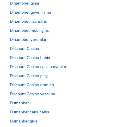
Dinamobet girişi
Dinamobet güvenilir mi
Dinamobet lisanslı mı
Dinamobet mobil giriş
Dinamobet yorumları
Discount Casino
Discount Casino bahis
Discount Casino casino oyunları
Discount Casino giriş
Discount Casino oranları
Discount Casino yasal mı
Dumanbet
Dumanbet canlı bahis
Dumanbet giriş