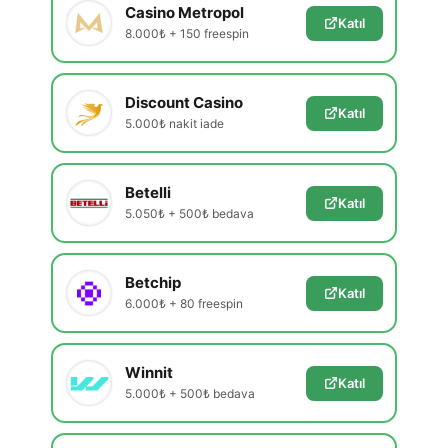
Casino Metropol
Katıl
8.000₺ + 150 freespin
Discount Casino
Katıl
5.000₺ nakit iade
Betelli
Katıl
5.050₺ + 500₺ bedava
Betchip
Katıl
6.000₺ + 80 freespin
Winnit
Katıl
5.000₺ + 500₺ bedava