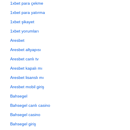
1xbet para çekme
1xbet para yatırma
1xbet şikayet
1xbet yorumları
Aresbet
Aresbet altyapısı
Aresbet canlı tv
Aresbet kapalı mı
Aresbet lisanslı mı
Aresbet mobil giriş
Bahsegel
Bahsegel canlı casino
Bahsegel casino
Bahsegel giriş