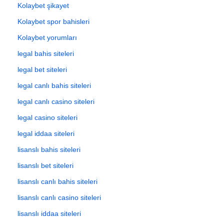
Kolaybet şikayet
Kolaybet spor bahisleri
Kolaybet yorumları
legal bahis siteleri
legal bet siteleri
legal canlı bahis siteleri
legal canlı casino siteleri
legal casino siteleri
legal iddaa siteleri
lisanslı bahis siteleri
lisanslı bet siteleri
lisanslı canlı bahis siteleri
lisanslı canlı casino siteleri
lisanslı iddaa siteleri