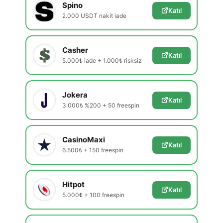
Spino
Katıl
2.000 USDT nakit iade
Casher
Katıl
5.000₺ iade + 1.000₺ risksiz
Jokera
Katıl
3.000₺ %200 + 50 freespin
CasinoMaxi
Katıl
6.500₺ + 150 freespin
Hitpot
Katıl
5.000₺ + 100 freespin