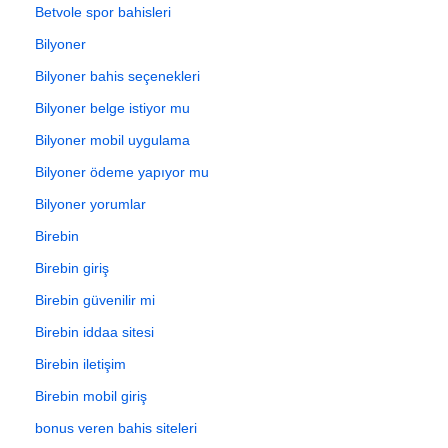
Betvole spor bahisleri
Bilyoner
Bilyoner bahis seçenekleri
Bilyoner belge istiyor mu
Bilyoner mobil uygulama
Bilyoner ödeme yapıyor mu
Bilyoner yorumlar
Birebin
Birebin giriş
Birebin güvenilir mi
Birebin iddaa sitesi
Birebin iletişim
Birebin mobil giriş
bonus veren bahis siteleri