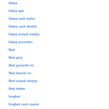
İddaa
İddaa apk
İddaa canlı bahis
İddaa canlı destek
İddaa sosyal medya
İddaa yorumları
İlbet
İlbet giriş
İlbet güvenilir mi
İlbet lisanslı mı
İlbet sosyal medya
İlbet twitter
İmajbet
İmajbet canlı casino