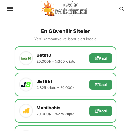
En Güvenilir Siteler
Yeni kampanya ve bonusları incele
Bets10
Katıl
20.000₺ + %300 kripto
JETBET
Katıl
%325 kripto + 20.000₺
Mobilbahis
Katıl
20.000₺ + %225 kripto