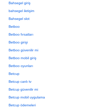
Bahsegel giriş
bahsegel iletişim
Bahsegel slot
Betboo
Betboo fırsatları
Betboo girişi
Betboo güvenilir mi
Betboo mobil giriş
Betboo oyunları
Betcup
Betcup canlı tv
Betcup güvenilir mi
Betcup mobil uygulama
Betcup ödemeleri