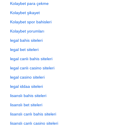
Kolaybet para çekme
Kolaybet şikayet
Kolaybet spor bahisleri
Kolaybet yorumları
legal bahis siteleri
legal bet siteleri
legal canlı bahis siteleri
legal canlı casino siteleri
legal casino siteleri
legal iddaa siteleri
lisanslı bahis siteleri
lisanslı bet siteleri
lisanslı canlı bahis siteleri
lisanslı canlı casino siteleri