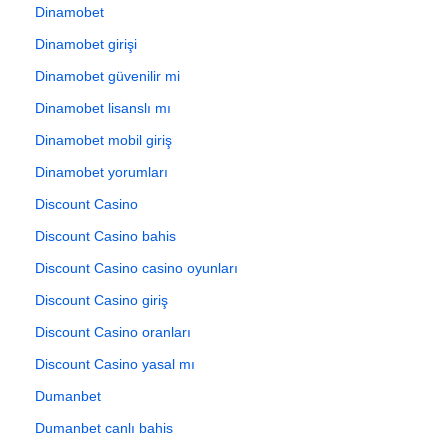
Dinamobet
Dinamobet girişi
Dinamobet güvenilir mi
Dinamobet lisanslı mı
Dinamobet mobil giriş
Dinamobet yorumları
Discount Casino
Discount Casino bahis
Discount Casino casino oyunları
Discount Casino giriş
Discount Casino oranları
Discount Casino yasal mı
Dumanbet
Dumanbet canlı bahis