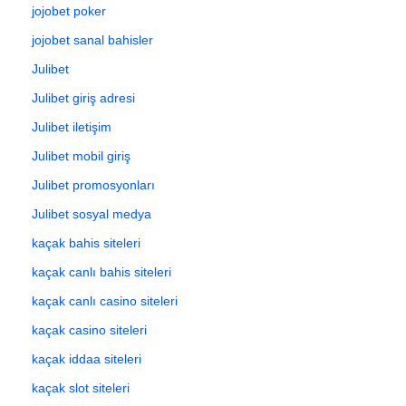
jojobet poker
jojobet sanal bahisler
Julibet
Julibet giriş adresi
Julibet iletişim
Julibet mobil giriş
Julibet promosyonları
Julibet sosyal medya
kaçak bahis siteleri
kaçak canlı bahis siteleri
kaçak canlı casino siteleri
kaçak casino siteleri
kaçak iddaa siteleri
kaçak slot siteleri