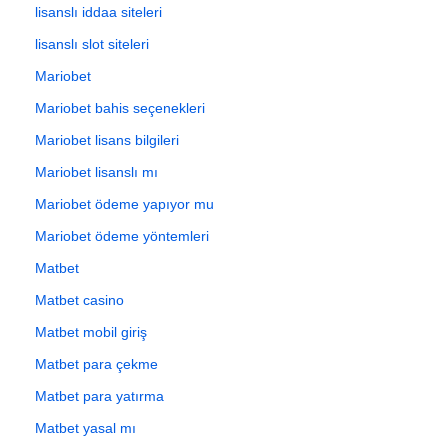
lisanslı iddaa siteleri
lisanslı slot siteleri
Mariobet
Mariobet bahis seçenekleri
Mariobet lisans bilgileri
Mariobet lisanslı mı
Mariobet ödeme yapıyor mu
Mariobet ödeme yöntemleri
Matbet
Matbet casino
Matbet mobil giriş
Matbet para çekme
Matbet para yatırma
Matbet yasal mı