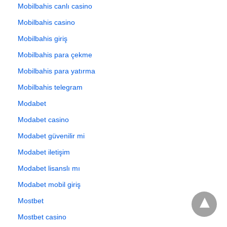
Mobilbahis canlı casino
Mobilbahis casino
Mobilbahis giriş
Mobilbahis para çekme
Mobilbahis para yatırma
Mobilbahis telegram
Modabet
Modabet casino
Modabet güvenilir mi
Modabet iletişim
Modabet lisanslı mı
Modabet mobil giriş
Mostbet
Mostbet casino