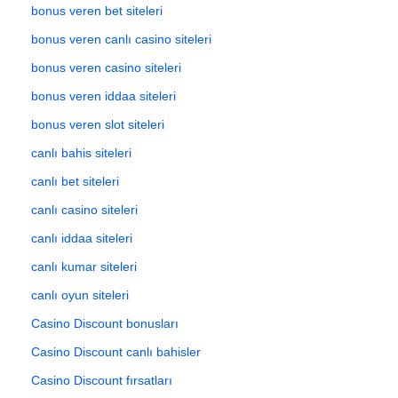
bonus veren bet siteleri
bonus veren canlı casino siteleri
bonus veren casino siteleri
bonus veren iddaa siteleri
bonus veren slot siteleri
canlı bahis siteleri
canlı bet siteleri
canlı casino siteleri
canlı iddaa siteleri
canlı kumar siteleri
canlı oyun siteleri
Casino Discount bonusları
Casino Discount canlı bahisler
Casino Discount fırsatları