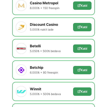
Casino Metropol
Katıl
8.000₺ + 150 freespin
Discount Casino
Katıl
5.000₺ nakit iade
Betelli
Katıl
5.050₺ + 500₺ bedava
Betchip
Katıl
6.000₺ + 80 freespin
Winnit
Katıl
5.000₺ + 500₺ bedava