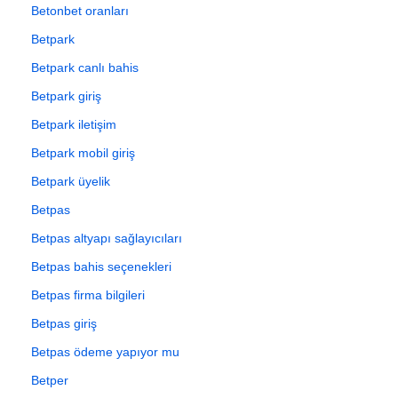
Betonbet oranları
Betpark
Betpark canlı bahis
Betpark giriş
Betpark iletişim
Betpark mobil giriş
Betpark üyelik
Betpas
Betpas altyapı sağlayıcıları
Betpas bahis seçenekleri
Betpas firma bilgileri
Betpas giriş
Betpas ödeme yapıyor mu
Betper