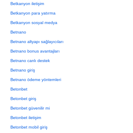
Betkanyon iletişim
Betkanyon para yatırma
Betkanyon sosyal medya
Betnano
Betnano altyapı sağlayıcıları
Betnano bonus avantajları
Betnano canlı destek
Betnano giriş
Betnano ödeme yöntemleri
Betonbet
Betonbet giriş
Betonbet güvenilir mi
Betonbet iletişim
Betonbet mobil giriş