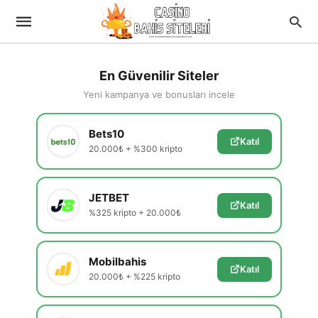
En Güvenilir Siteler
Yeni kampanya ve bonusları incele
Bets10
Katıl
20.000₺ + %300 kripto
JETBET
Katıl
%325 kripto + 20.000₺
Mobilbahis
Katıl
20.000₺ + %225 kripto