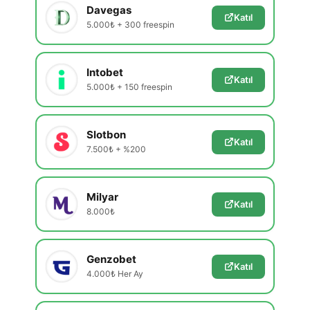
Davegas
Katıl
5.000₺ + 300 freespin
Intobet
Katıl
5.000₺ + 150 freespin
Slotbon
Katıl
7.500₺ + %200
Milyar
Katıl
8.000₺
Genzobet
Katıl
4.000₺ Her Ay