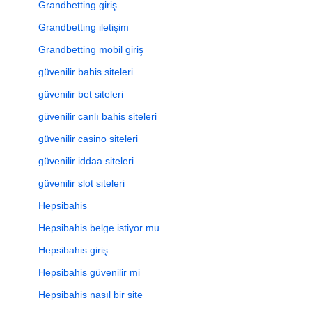
Grandbetting giriş
Grandbetting iletişim
Grandbetting mobil giriş
güvenilir bahis siteleri
güvenilir bet siteleri
güvenilir canlı bahis siteleri
güvenilir casino siteleri
güvenilir iddaa siteleri
güvenilir slot siteleri
Hepsibahis
Hepsibahis belge istiyor mu
Hepsibahis giriş
Hepsibahis güvenilir mi
Hepsibahis nasıl bir site