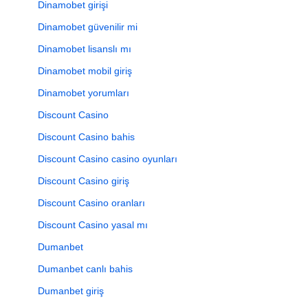
Dinamobet girişi
Dinamobet güvenilir mi
Dinamobet lisanslı mı
Dinamobet mobil giriş
Dinamobet yorumları
Discount Casino
Discount Casino bahis
Discount Casino casino oyunları
Discount Casino giriş
Discount Casino oranları
Discount Casino yasal mı
Dumanbet
Dumanbet canlı bahis
Dumanbet giriş