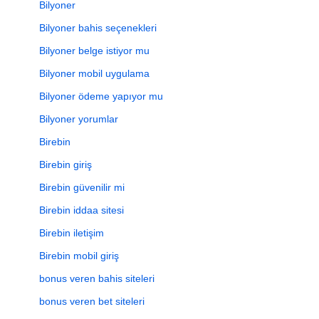
Bilyoner
Bilyoner bahis seçenekleri
Bilyoner belge istiyor mu
Bilyoner mobil uygulama
Bilyoner ödeme yapıyor mu
Bilyoner yorumlar
Birebin
Birebin giriş
Birebin güvenilir mi
Birebin iddaa sitesi
Birebin iletişim
Birebin mobil giriş
bonus veren bahis siteleri
bonus veren bet siteleri