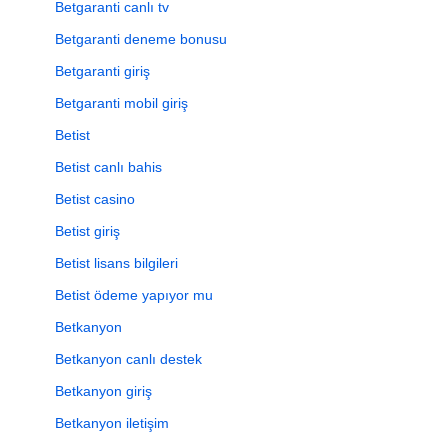
Betgaranti canlı tv
Betgaranti deneme bonusu
Betgaranti giriş
Betgaranti mobil giriş
Betist
Betist canlı bahis
Betist casino
Betist giriş
Betist lisans bilgileri
Betist ödeme yapıyor mu
Betkanyon
Betkanyon canlı destek
Betkanyon giriş
Betkanyon iletişim