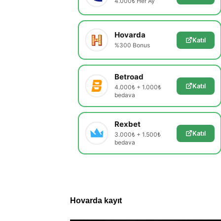
4.000₺ Her Ay
Hovarda
Katıl
%300 Bonus
Betroad
Katıl
4.000₺ + 1.000₺
bedava
Rexbet
Katıl
3.000₺ + 1.500₺
bedava
Hovarda kayıt