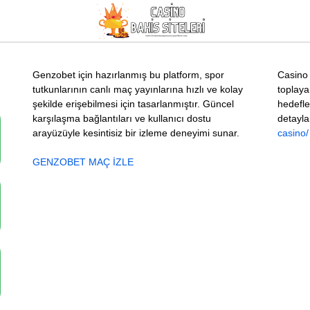
Genzobet için hazırlanmış bu platform, spor
Casino 
tutkunlarının canlı maç yayınlarına hızlı ve kolay
toplaya
şekilde erişebilmesi için tasarlanmıştır. Güncel
hedefle
karşılaşma bağlantıları ve kullanıcı dostu
detaylar
arayüzüyle kesintisiz bir izleme deneyimi sunar.
casino/
GENZOBET MAÇ İZLE