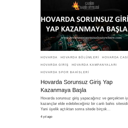
HOVARDA
HOVARDA BÖLÜMLERI
HOVARDA CAS
HOVARDA GIRIŞ
HOVARDA KAMPANYALARI
HOVARDA SPOR BAHISLERI
Hovarda Sorunsuz Giriş Yap
Kazanmaya Başla
Hovarda sorunsuz giriş yapacağınız ve gerçekten iy
kazançlar elde edebileceğiniz bir canlı bahis sitesidi
Yani üyelik açtıktan sonra sitede birçok…
4 yıl ago