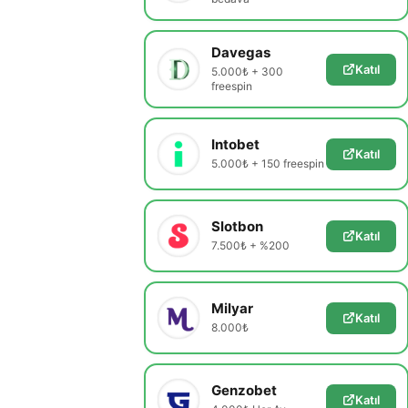
Davegas
Katıl
5.000₺ + 300
freespin
Intobet
Katıl
5.000₺ + 150 freespin
Slotbon
Katıl
7.500₺ + %200
Milyar
Katıl
8.000₺
Genzobet
Katıl