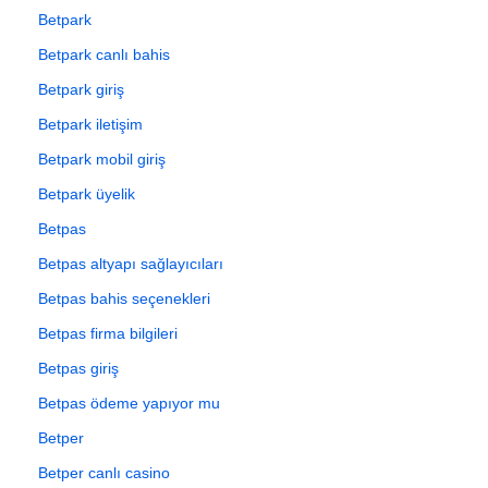
Betpark
Betpark canlı bahis
Betpark giriş
Betpark iletişim
Betpark mobil giriş
Betpark üyelik
Betpas
Betpas altyapı sağlayıcıları
Betpas bahis seçenekleri
Betpas firma bilgileri
Betpas giriş
Betpas ödeme yapıyor mu
Betper
Betper canlı casino