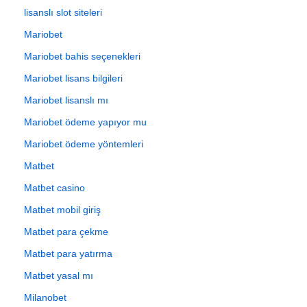
lisanslı slot siteleri
Mariobet
Mariobet bahis seçenekleri
Mariobet lisans bilgileri
Mariobet lisanslı mı
Mariobet ödeme yapıyor mu
Mariobet ödeme yöntemleri
Matbet
Matbet casino
Matbet mobil giriş
Matbet para çekme
Matbet para yatırma
Matbet yasal mı
Milanobet