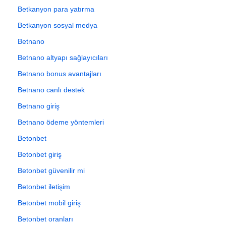
Betkanyon para yatırma
Betkanyon sosyal medya
Betnano
Betnano altyapı sağlayıcıları
Betnano bonus avantajları
Betnano canlı destek
Betnano giriş
Betnano ödeme yöntemleri
Betonbet
Betonbet giriş
Betonbet güvenilir mi
Betonbet iletişim
Betonbet mobil giriş
Betonbet oranları