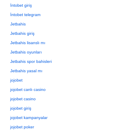
İntobet giriş
İntobet telegram
Jetbahis
Jetbahis giriş
Jetbahis lisanslı mı
Jetbahis oyunları
Jetbahis spor bahisleri
Jetbahis yasal mı
jojobet
jojobet canlı casino
jojobet casino
jojobet giriş
jojobet kampanyalar
jojobet poker