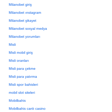
Milanobet giriş
Milanobet ınstagram
Milanobet şikayet
Milanobet sosyal medya
Milanobet yorumları
Misli
Misli mobil giriş
Misli oranları
Misli para çekme
Misli para yatırma
Misli spor bahisleri
mobil slot siteleri
Mobilbahis
Mobilbahis canlı casino