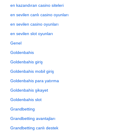
en kazandıran casino siteleri
en sevilen canlı casino oyunları
en sevilen casino oyunları
en sevilen slot oyunları
Genel
Goldenbahis
Goldenbahis giriş
Goldenbahis mobil giriş
Goldenbahis para yatırma
Goldenbahis şikayet
Goldenbahis slot
Grandbetting
Grandbetting avantajları
Grandbetting canlı destek