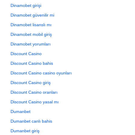
Dinamobet girişi
Dinamobet güvenilir mi
Dinamobet lisanslı mı
Dinamobet mobil giriş
Dinamobet yorumları
Discount Casino
Discount Casino bahis
Discount Casino casino oyunları
Discount Casino giriş
Discount Casino oranları
Discount Casino yasal mı
Dumanbet
Dumanbet canlı bahis
Dumanbet giriş