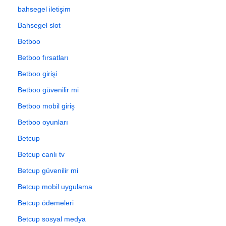
bahsegel iletişim
Bahsegel slot
Betboo
Betboo fırsatları
Betboo girişi
Betboo güvenilir mi
Betboo mobil giriş
Betboo oyunları
Betcup
Betcup canlı tv
Betcup güvenilir mi
Betcup mobil uygulama
Betcup ödemeleri
Betcup sosyal medya