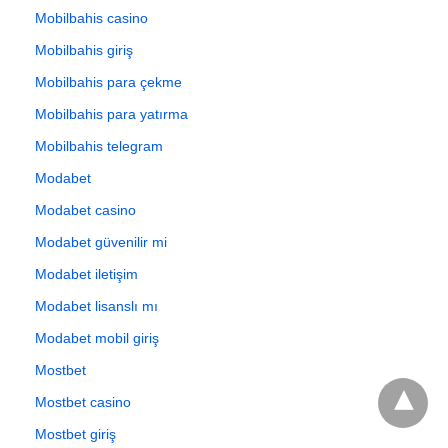
Mobilbahis casino
Mobilbahis giriş
Mobilbahis para çekme
Mobilbahis para yatırma
Mobilbahis telegram
Modabet
Modabet casino
Modabet güvenilir mi
Modabet iletişim
Modabet lisanslı mı
Modabet mobil giriş
Mostbet
Mostbet casino
Mostbet giriş