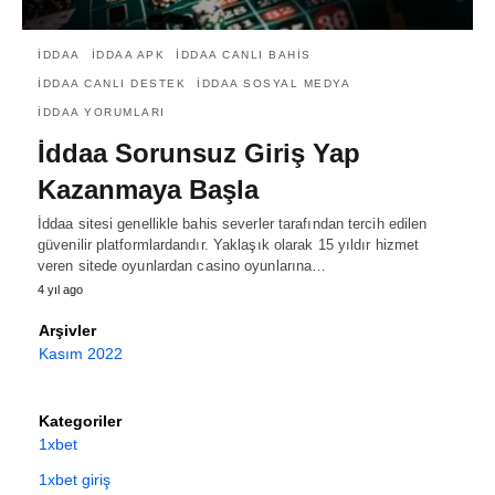
İDDAA
İDDAA APK
İDDAA CANLI BAHIS
İDDAA CANLI DESTEK
İDDAA SOSYAL MEDYA
İDDAA YORUMLARI
İddaa Sorunsuz Giriş Yap
Kazanmaya Başla
İddaa sitesi genellikle bahis severler tarafından tercih edilen
güvenilir platformlardandır. Yaklaşık olarak 15 yıldır hizmet
veren sitede oyunlardan casino oyunlarına…
4 yıl ago
Arşivler
Kasım 2022
Kategoriler
1xbet
1xbet giriş