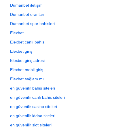
Dumanbet iletişim
Dumanbet oranları
Dumanbet spor bahisleri
Elexbet
Elexbet canlı bahis
Elexbet giriş
Elexbet giriş adresi
Elexbet mobil giriş
Elexbet sağlam mı
en güvenilir bahis siteleri
en güvenilir canlı bahis siteleri
en güvenilir casino siteleri
en güvenilir iddaa siteleri
en güvenilir slot siteleri