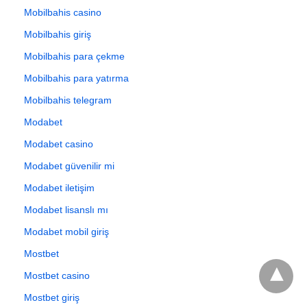
Mobilbahis casino
Mobilbahis giriş
Mobilbahis para çekme
Mobilbahis para yatırma
Mobilbahis telegram
Modabet
Modabet casino
Modabet güvenilir mi
Modabet iletişim
Modabet lisanslı mı
Modabet mobil giriş
Mostbet
Mostbet casino
Mostbet giriş