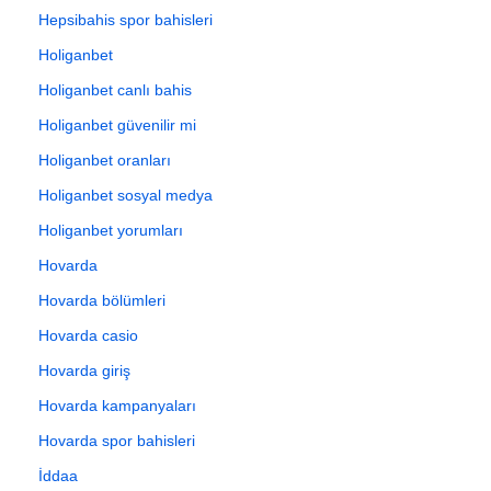
Hepsibahis spor bahisleri
Holiganbet
Holiganbet canlı bahis
Holiganbet güvenilir mi
Holiganbet oranları
Holiganbet sosyal medya
Holiganbet yorumları
Hovarda
Hovarda bölümleri
Hovarda casio
Hovarda giriş
Hovarda kampanyaları
Hovarda spor bahisleri
İddaa