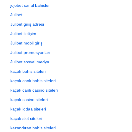
jojobet sanal bahisler
Julibet
Julibet giriş adresi
Julibet iletişim
Julibet mobil giriş
Julibet promosyonları
Julibet sosyal medya
kaçak bahis siteleri
kaçak canlı bahis siteleri
kaçak canlı casino siteleri
kaçak casino siteleri
kaçak iddaa siteleri
kaçak slot siteleri
kazandıran bahis siteleri