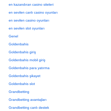
en kazandıran casino siteleri
en sevilen canlı casino oyunları
en sevilen casino oyunları
en sevilen slot oyunları
Genel
Goldenbahis
Goldenbahis giriş
Goldenbahis mobil giriş
Goldenbahis para yatırma
Goldenbahis şikayet
Goldenbahis slot
Grandbetting
Grandbetting avantajları
Grandbetting canlı destek