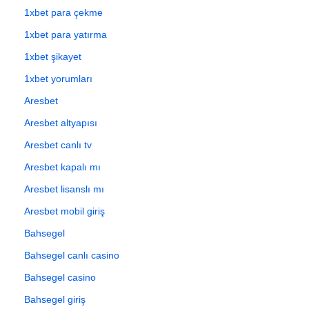
1xbet para çekme
1xbet para yatırma
1xbet şikayet
1xbet yorumları
Aresbet
Aresbet altyapısı
Aresbet canlı tv
Aresbet kapalı mı
Aresbet lisanslı mı
Aresbet mobil giriş
Bahsegel
Bahsegel canlı casino
Bahsegel casino
Bahsegel giriş