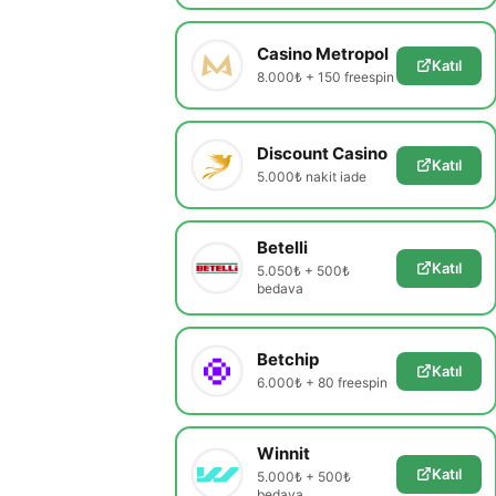
Casino Metropol
Katıl
8.000₺ + 150 freespin
Discount Casino
Katıl
5.000₺ nakit iade
Betelli
Katıl
5.050₺ + 500₺
bedava
Betchip
Katıl
6.000₺ + 80 freespin
Winnit
Katıl
5.000₺ + 500₺
bedava