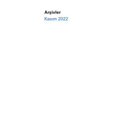
Arşivler
Kasım 2022