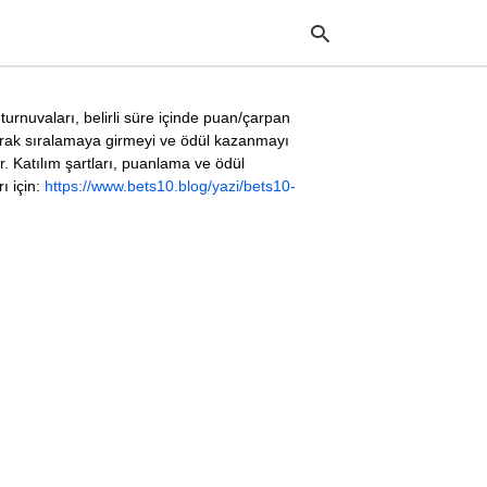
turnuvaları, belirli süre içinde puan/çarpan
rak sıralamaya girmeyi ve ödül kazanmayı
r. Katılım şartları, puanlama ve ödül
Typ
ı için:
https://www.bets10.blog/yazi/bets10-
your
sea
que
and
hit
ente