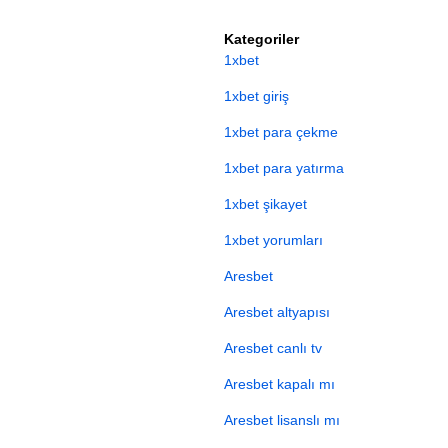
Kategoriler
1xbet
1xbet giriş
1xbet para çekme
1xbet para yatırma
1xbet şikayet
1xbet yorumları
Aresbet
Aresbet altyapısı
Aresbet canlı tv
Aresbet kapalı mı
Aresbet lisanslı mı