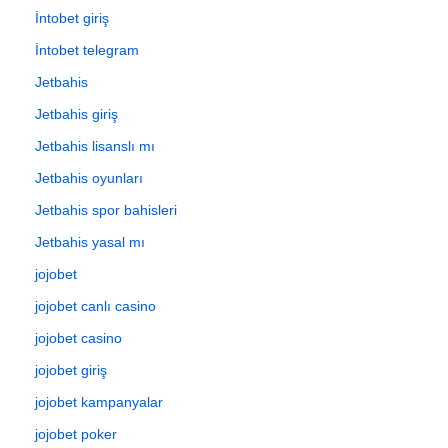
İntobet giriş
İntobet telegram
Jetbahis
Jetbahis giriş
Jetbahis lisanslı mı
Jetbahis oyunları
Jetbahis spor bahisleri
Jetbahis yasal mı
jojobet
jojobet canlı casino
jojobet casino
jojobet giriş
jojobet kampanyalar
jojobet poker