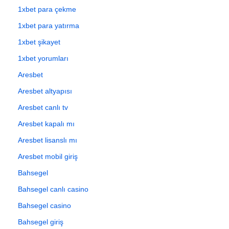
1xbet para çekme
1xbet para yatırma
1xbet şikayet
1xbet yorumları
Aresbet
Aresbet altyapısı
Aresbet canlı tv
Aresbet kapalı mı
Aresbet lisanslı mı
Aresbet mobil giriş
Bahsegel
Bahsegel canlı casino
Bahsegel casino
Bahsegel giriş