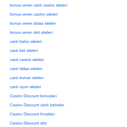
bonus veren canlı casino siteleri
bonus veren casino siteleri
bonus veren iddaa siteleri
bonus veren slot siteleri
canlı bahis siteleri
canlı bet siteleri
canlı casino siteleri
canlı iddaa siteleri
canlı kumar siteleri
canlı oyun siteleri
Casino Discount bonusları
Casino Discount canlı bahisler
Casino Discount fırsatları
Casino Discount slot