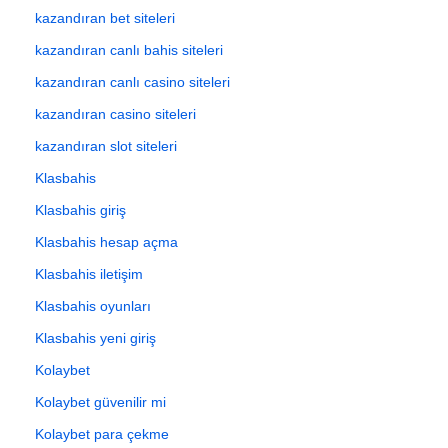
kazandıran bet siteleri
kazandıran canlı bahis siteleri
kazandıran canlı casino siteleri
kazandıran casino siteleri
kazandıran slot siteleri
Klasbahis
Klasbahis giriş
Klasbahis hesap açma
Klasbahis iletişim
Klasbahis oyunları
Klasbahis yeni giriş
Kolaybet
Kolaybet güvenilir mi
Kolaybet para çekme