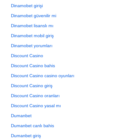
Dinamobet girişi
Dinamobet güvenilir mi
Dinamobet lisanslı mı
Dinamobet mobil giriş
Dinamobet yorumları
Discount Casino
Discount Casino bahis
Discount Casino casino oyunları
Discount Casino giriş
Discount Casino oranları
Discount Casino yasal mı
Dumanbet
Dumanbet canlı bahis
Dumanbet giriş