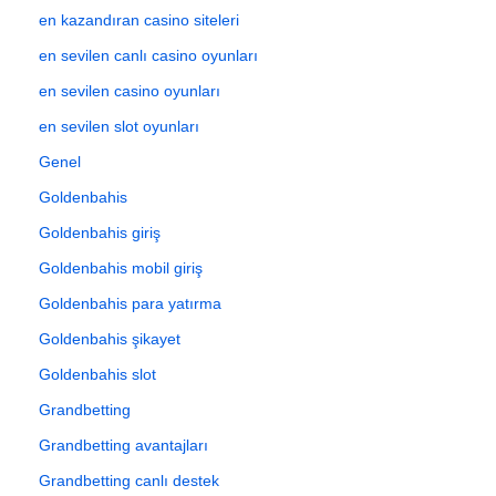
en kazandıran casino siteleri
en sevilen canlı casino oyunları
en sevilen casino oyunları
en sevilen slot oyunları
Genel
Goldenbahis
Goldenbahis giriş
Goldenbahis mobil giriş
Goldenbahis para yatırma
Goldenbahis şikayet
Goldenbahis slot
Grandbetting
Grandbetting avantajları
Grandbetting canlı destek