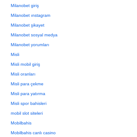
Milanobet giriş
Milanobet ınstagram
Milanobet şikayet
Milanobet sosyal medya
Milanobet yorumları
Misli
Misli mobil giriş
Misli oranları
Misli para çekme
Misli para yatırma
Misli spor bahisleri
mobil slot siteleri
Mobilbahis
Mobilbahis canlı casino