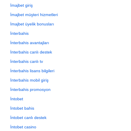
İmajbet giriş
İmajbet müşteri hizmetleri
İmajbet üyelik bonusları
İnterbahis
İnterbahis avantajları
İnterbahis canlı destek
İnterbahis canlı tv
İnterbahis lisans bilgileri
İnterbahis mobil giriş
İnterbahis promosyon
İntobet
İntobet bahis
İntobet canlı destek
İntobet casino