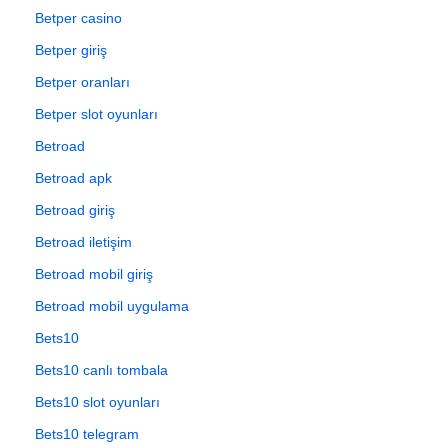
Betper casino
Betper giriş
Betper oranları
Betper slot oyunları
Betroad
Betroad apk
Betroad giriş
Betroad iletişim
Betroad mobil giriş
Betroad mobil uygulama
Bets10
Bets10 canlı tombala
Bets10 slot oyunları
Bets10 telegram