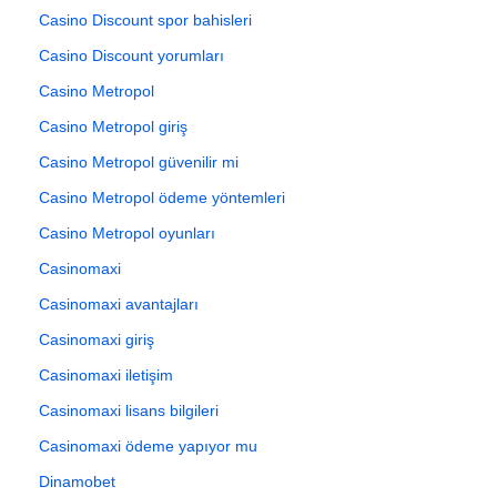
Casino Discount spor bahisleri
Casino Discount yorumları
Casino Metropol
Casino Metropol giriş
Casino Metropol güvenilir mi
Casino Metropol ödeme yöntemleri
Casino Metropol oyunları
Casinomaxi
Casinomaxi avantajları
Casinomaxi giriş
Casinomaxi iletişim
Casinomaxi lisans bilgileri
Casinomaxi ödeme yapıyor mu
Dinamobet