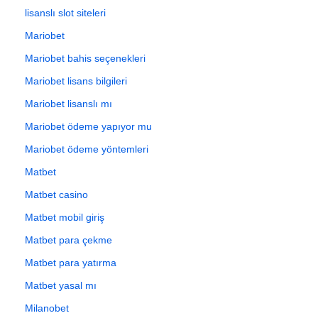
lisanslı slot siteleri
Mariobet
Mariobet bahis seçenekleri
Mariobet lisans bilgileri
Mariobet lisanslı mı
Mariobet ödeme yapıyor mu
Mariobet ödeme yöntemleri
Matbet
Matbet casino
Matbet mobil giriş
Matbet para çekme
Matbet para yatırma
Matbet yasal mı
Milanobet