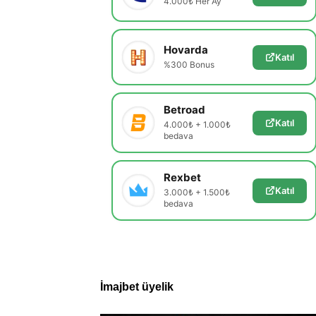
4.000₺ Her Ay
Hovarda
Katıl
%300 Bonus
Betroad
Katıl
4.000₺ + 1.000₺
bedava
Rexbet
Katıl
3.000₺ + 1.500₺
bedava
İmajbet üyelik