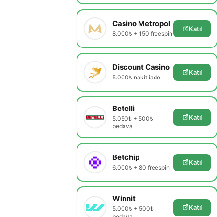
Casino Metropol
Katıl
8.000₺ + 150 freespin
Discount Casino
Katıl
5.000₺ nakit iade
Betelli
Katıl
5.050₺ + 500₺
bedava
Betchip
Katıl
6.000₺ + 80 freespin
Winnit
Katıl
5.000₺ + 500₺
bedava