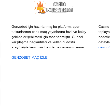
Genzobet için hazırlanmış bu platform, spor
Casino 
tutkunlarının canlı maç yayınlarına hızlı ve kolay
toplaya
şekilde erişebilmesi için tasarlanmıştır. Güncel
hedefle
karşılaşma bağlantıları ve kullanıcı dostu
detaylar
arayüzüyle kesintisiz bir izleme deneyimi sunar.
casino/
GENZOBET MAÇ İZLE