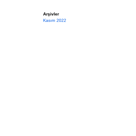
Arşivler
Kasım 2022