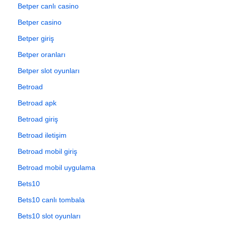
Betper canlı casino
Betper casino
Betper giriş
Betper oranları
Betper slot oyunları
Betroad
Betroad apk
Betroad giriş
Betroad iletişim
Betroad mobil giriş
Betroad mobil uygulama
Bets10
Bets10 canlı tombala
Bets10 slot oyunları