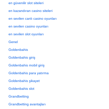
en güvenilir slot siteleri
en kazandıran casino siteleri
en sevilen canlı casino oyunları
en sevilen casino oyunları
en sevilen slot oyunları
Genel
Goldenbahis
Goldenbahis giriş
Goldenbahis mobil giriş
Goldenbahis para yatırma
Goldenbahis şikayet
Goldenbahis slot
Grandbetting
Grandbetting avantajları