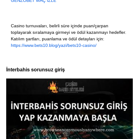
GENZOBET MAÇ İZLE
Casino turnuvaları, belirli süre içinde puan/çarpan
toplayarak sıralamaya girmeyi ve ödül kazanmayı hedefler.
Katılım şartları, puanlama ve ödül detayları için:
https://www.bets10.blog/yazi/bets10-casino/
İnterbahis sorunsuz giriş