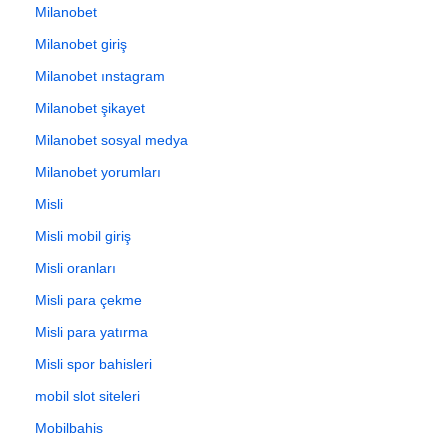
Milanobet
Milanobet giriş
Milanobet ınstagram
Milanobet şikayet
Milanobet sosyal medya
Milanobet yorumları
Misli
Misli mobil giriş
Misli oranları
Misli para çekme
Misli para yatırma
Misli spor bahisleri
mobil slot siteleri
Mobilbahis