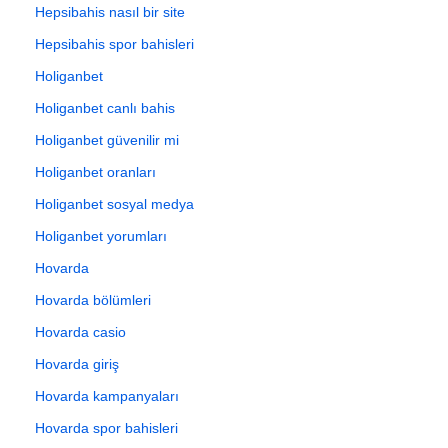
Hepsibahis nasıl bir site
Hepsibahis spor bahisleri
Holiganbet
Holiganbet canlı bahis
Holiganbet güvenilir mi
Holiganbet oranları
Holiganbet sosyal medya
Holiganbet yorumları
Hovarda
Hovarda bölümleri
Hovarda casio
Hovarda giriş
Hovarda kampanyaları
Hovarda spor bahisleri