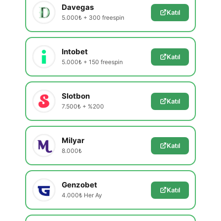
Davegas
Katıl
5.000₺ + 300 freespin
Intobet
Katıl
5.000₺ + 150 freespin
Slotbon
Katıl
7.500₺ + %200
Milyar
Katıl
8.000₺
Genzobet
Katıl
4.000₺ Her Ay