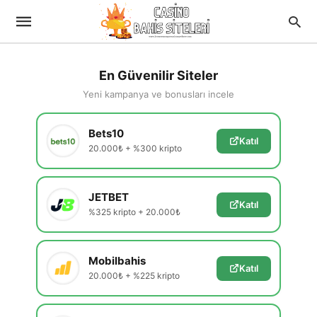
En Güvenilir Siteler
Yeni kampanya ve bonusları incele
Bets10
Katıl
20.000₺ + %300 kripto
JETBET
Katıl
%325 kripto + 20.000₺
Mobilbahis
Katıl
20.000₺ + %225 kripto