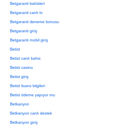
Betgaranti bahisleri
Betgaranti canlı tv
Betgaranti deneme bonusu
Betgaranti giriş
Betgaranti mobil giriş
Betist
Betist canlı bahis
Betist casino
Betist giriş
Betist lisans bilgileri
Betist ödeme yapıyor mu
Betkanyon
Betkanyon canlı destek
Betkanyon giriş