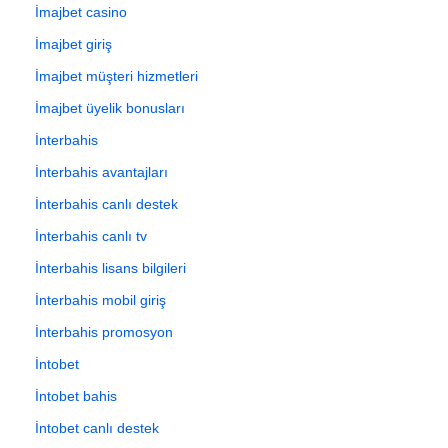
İmajbet casino
İmajbet giriş
İmajbet müşteri hizmetleri
İmajbet üyelik bonusları
İnterbahis
İnterbahis avantajları
İnterbahis canlı destek
İnterbahis canlı tv
İnterbahis lisans bilgileri
İnterbahis mobil giriş
İnterbahis promosyon
İntobet
İntobet bahis
İntobet canlı destek