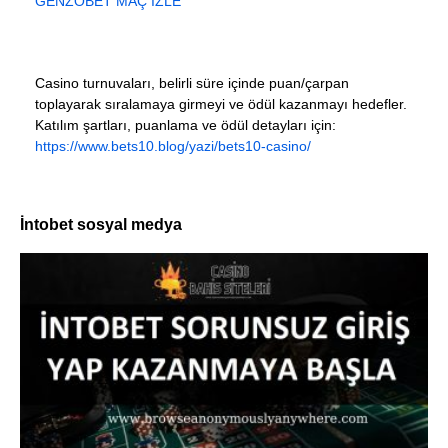
GENZOBET MAÇ İZLE
Casino turnuvaları, belirli süre içinde puan/çarpan
toplayarak sıralamaya girmeyi ve ödül kazanmayı hedefler.
Katılım şartları, puanlama ve ödül detayları için:
https://www.bets10.blog/yazi/bets10-casino/
İntobet sosyal medya