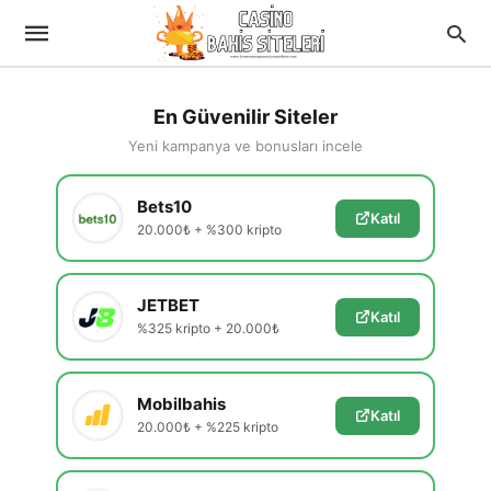
En Güvenilir Siteler
Yeni kampanya ve bonusları incele
Bets10
Katıl
20.000₺ + %300 kripto
JETBET
Katıl
%325 kripto + 20.000₺
Mobilbahis
Katıl
20.000₺ + %225 kripto