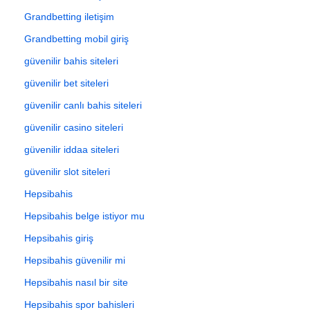
Grandbetting iletişim
Grandbetting mobil giriş
güvenilir bahis siteleri
güvenilir bet siteleri
güvenilir canlı bahis siteleri
güvenilir casino siteleri
güvenilir iddaa siteleri
güvenilir slot siteleri
Hepsibahis
Hepsibahis belge istiyor mu
Hepsibahis giriş
Hepsibahis güvenilir mi
Hepsibahis nasıl bir site
Hepsibahis spor bahisleri