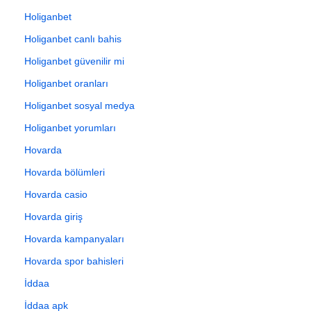
Holiganbet
Holiganbet canlı bahis
Holiganbet güvenilir mi
Holiganbet oranları
Holiganbet sosyal medya
Holiganbet yorumları
Hovarda
Hovarda bölümleri
Hovarda casio
Hovarda giriş
Hovarda kampanyaları
Hovarda spor bahisleri
İddaa
İddaa apk