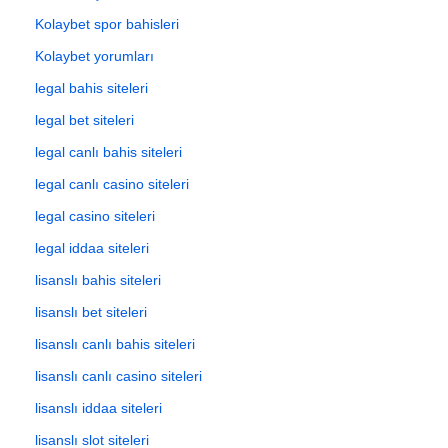
Kolaybet spor bahisleri
Kolaybet yorumları
legal bahis siteleri
legal bet siteleri
legal canlı bahis siteleri
legal canlı casino siteleri
legal casino siteleri
legal iddaa siteleri
lisanslı bahis siteleri
lisanslı bet siteleri
lisanslı canlı bahis siteleri
lisanslı canlı casino siteleri
lisanslı iddaa siteleri
lisanslı slot siteleri