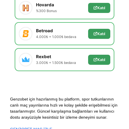
Hovarda
Katıl
%300 Bonus
Betroad
Katıl
4.000₺ + 1.000₺ bedava
Rexbet
Katıl
3.000₺ + 1.500₺ bedava
Genzobet için hazırlanmış bu platform, spor tutkunlarının
canlı maç yayınlarına hızlı ve kolay şekilde erişebilmesi için
tasarlanmıştır. Güncel karşılaşma bağlantıları ve kullanıcı
dostu arayüzüyle kesintisiz bir izleme deneyimi sunar.