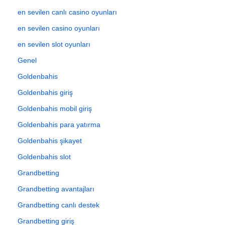
en sevilen canlı casino oyunları
en sevilen casino oyunları
en sevilen slot oyunları
Genel
Goldenbahis
Goldenbahis giriş
Goldenbahis mobil giriş
Goldenbahis para yatırma
Goldenbahis şikayet
Goldenbahis slot
Grandbetting
Grandbetting avantajları
Grandbetting canlı destek
Grandbetting giriş