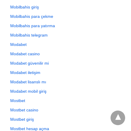
Mobilbahis giriş
Mobilbahis para çekme
Mobilbahis para yatırma
Mobilbahis telegram
Modabet
Modabet casino
Modabet güvenilir mi
Modabet iletişim
Modabet lisanslı mı
Modabet mobil giriş
Mostbet
Mostbet casino
Mostbet giriş
Mostbet hesap açma