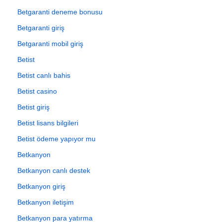
Betgaranti deneme bonusu
Betgaranti giriş
Betgaranti mobil giriş
Betist
Betist canlı bahis
Betist casino
Betist giriş
Betist lisans bilgileri
Betist ödeme yapıyor mu
Betkanyon
Betkanyon canlı destek
Betkanyon giriş
Betkanyon iletişim
Betkanyon para yatırma