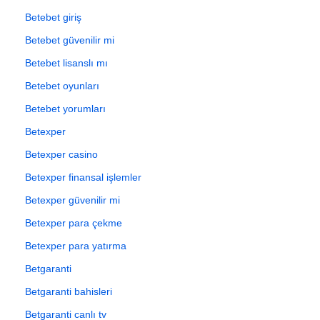
Betebet giriş
Betebet güvenilir mi
Betebet lisanslı mı
Betebet oyunları
Betebet yorumları
Betexper
Betexper casino
Betexper finansal işlemler
Betexper güvenilir mi
Betexper para çekme
Betexper para yatırma
Betgaranti
Betgaranti bahisleri
Betgaranti canlı tv