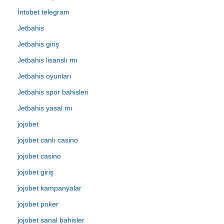
İntobet telegram
Jetbahis
Jetbahis giriş
Jetbahis lisanslı mı
Jetbahis oyunları
Jetbahis spor bahisleri
Jetbahis yasal mı
jojobet
jojobet canlı casino
jojobet casino
jojobet giriş
jojobet kampanyalar
jojobet poker
jojobet sanal bahisler