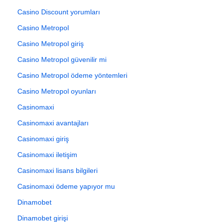
Casino Discount yorumları
Casino Metropol
Casino Metropol giriş
Casino Metropol güvenilir mi
Casino Metropol ödeme yöntemleri
Casino Metropol oyunları
Casinomaxi
Casinomaxi avantajları
Casinomaxi giriş
Casinomaxi iletişim
Casinomaxi lisans bilgileri
Casinomaxi ödeme yapıyor mu
Dinamobet
Dinamobet girişi