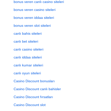
bonus veren canlı casino siteleri
bonus veren casino siteleri
bonus veren iddaa siteleri
bonus veren slot siteleri
canlı bahis siteleri
canlı bet siteleri
canlı casino siteleri
canlı iddaa siteleri
canlı kumar siteleri
canlı oyun siteleri
Casino Discount bonusları
Casino Discount canlı bahisler
Casino Discount fırsatları
Casino Discount slot