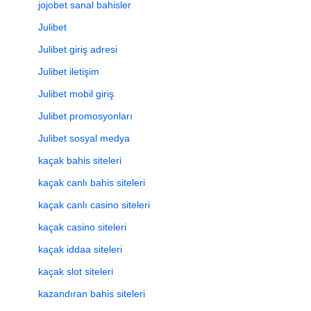
jojobet sanal bahisler
Julibet
Julibet giriş adresi
Julibet iletişim
Julibet mobil giriş
Julibet promosyonları
Julibet sosyal medya
kaçak bahis siteleri
kaçak canlı bahis siteleri
kaçak canlı casino siteleri
kaçak casino siteleri
kaçak iddaa siteleri
kaçak slot siteleri
kazandıran bahis siteleri