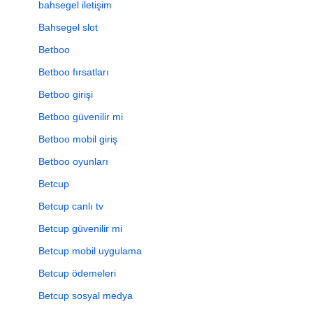
bahsegel iletişim
Bahsegel slot
Betboo
Betboo fırsatları
Betboo girişi
Betboo güvenilir mi
Betboo mobil giriş
Betboo oyunları
Betcup
Betcup canlı tv
Betcup güvenilir mi
Betcup mobil uygulama
Betcup ödemeleri
Betcup sosyal medya