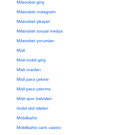
Milanobet giriş
Milanobet ınstagram
Milanobet şikayet
Milanobet sosyal medya
Milanobet yorumları
Misli
Misli mobil giriş
Misli oranları
Misli para çekme
Misli para yatırma
Misli spor bahisleri
mobil slot siteleri
Mobilbahis
Mobilbahis canlı casino