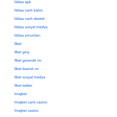
İddaa apk
İddaa canlı bahis
İddaa canlı destek
İddaa sosyal medya
İddaa yorumları
İlbet
İlbet giriş
İlbet güvenilir mi
İlbet lisanslı mı
İlbet sosyal medya
İlbet twitter
İmajbet
İmajbet canlı casino
İmajbet casino