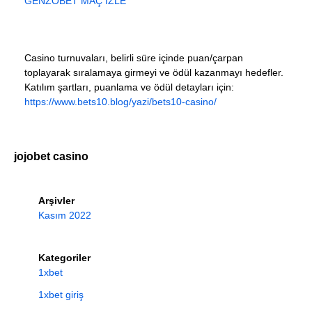
GENZOBET MAÇ İZLE
Casino turnuvaları, belirli süre içinde puan/çarpan
toplayarak sıralamaya girmeyi ve ödül kazanmayı hedefler.
Katılım şartları, puanlama ve ödül detayları için:
https://www.bets10.blog/yazi/bets10-casino/
jojobet casino
Arşivler
Kasım 2022
Kategoriler
1xbet
1xbet giriş