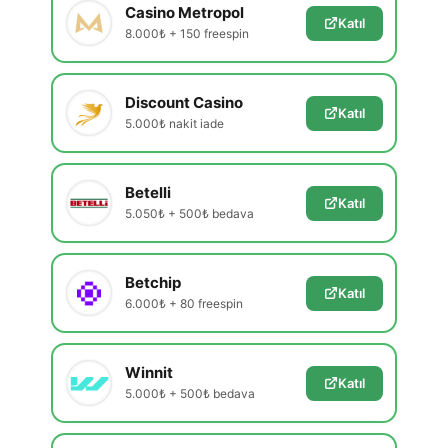
Casino Metropol
Katıl
8.000₺ + 150 freespin
Discount Casino
Katıl
5.000₺ nakit iade
Betelli
Katıl
5.050₺ + 500₺ bedava
Betchip
Katıl
6.000₺ + 80 freespin
Winnit
Katıl
5.000₺ + 500₺ bedava