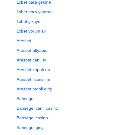
1xbet para çekme
1xbet para yatırma
1xbet şikayet
1xbet yorumları
Aresbet
Aresbet altyapısı
Aresbet canlı tv
Aresbet kapalı mı
Aresbet lisanslı mı
Aresbet mobil giriş
Bahsegel
Bahsegel canlı casino
Bahsegel casino
Bahsegel giriş