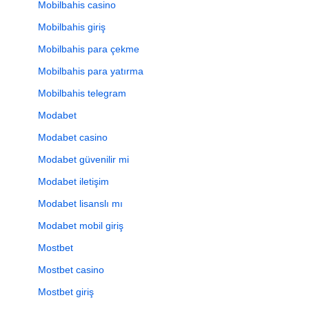
Mobilbahis casino
Mobilbahis giriş
Mobilbahis para çekme
Mobilbahis para yatırma
Mobilbahis telegram
Modabet
Modabet casino
Modabet güvenilir mi
Modabet iletişim
Modabet lisanslı mı
Modabet mobil giriş
Mostbet
Mostbet casino
Mostbet giriş