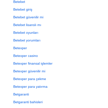
Betebet
Betebet giriş
Betebet güvenilir mi
Betebet lisanslı mı
Betebet oyunları
Betebet yorumları
Betexper
Betexper casino
Betexper finansal işlemler
Betexper güvenilir mi
Betexper para çekme
Betexper para yatırma
Betgaranti
Betgaranti bahisleri