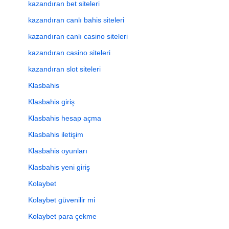
kazandıran bet siteleri
kazandıran canlı bahis siteleri
kazandıran canlı casino siteleri
kazandıran casino siteleri
kazandıran slot siteleri
Klasbahis
Klasbahis giriş
Klasbahis hesap açma
Klasbahis iletişim
Klasbahis oyunları
Klasbahis yeni giriş
Kolaybet
Kolaybet güvenilir mi
Kolaybet para çekme