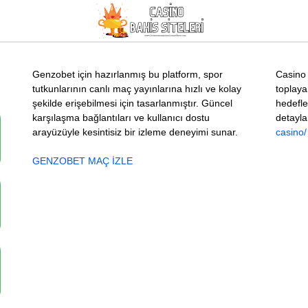
Genzobet için hazırlanmış bu platform, spor
Casino 
tutkunlarının canlı maç yayınlarına hızlı ve kolay
toplaya
şekilde erişebilmesi için tasarlanmıştır. Güncel
hedefle
karşılaşma bağlantıları ve kullanıcı dostu
detaylar
arayüzüyle kesintisiz bir izleme deneyimi sunar.
casino/
GENZOBET MAÇ İZLE