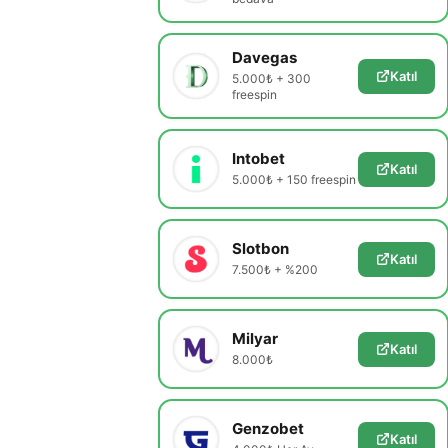
Davegas
Katıl
5.000₺ + 300
freespin
Intobet
Katıl
5.000₺ + 150 freespin
Slotbon
Katıl
7.500₺ + %200
Milyar
Katıl
8.000₺
Genzobet
Katıl