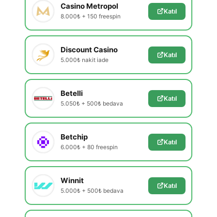
Casino Metropol
Katıl
8.000₺ + 150 freespin
Discount Casino
Katıl
5.000₺ nakit iade
Betelli
Katıl
5.050₺ + 500₺ bedava
Betchip
Katıl
6.000₺ + 80 freespin
Winnit
Katıl
5.000₺ + 500₺ bedava