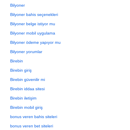
Bilyoner
Bilyoner bahis seçenekleri
Bilyoner belge istiyor mu
Bilyoner mobil uygulama
Bilyoner ödeme yapıyor mu
Bilyoner yorumlar
Birebin
Birebin giriş
Birebin güvenilir mi
Birebin iddaa sitesi
Birebin iletişim
Birebin mobil giriş
bonus veren bahis siteleri
bonus veren bet siteleri