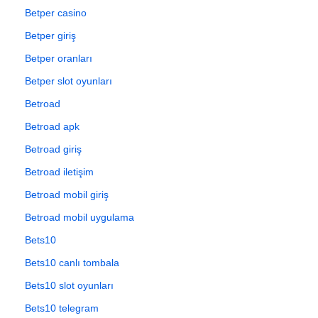
Betper casino
Betper giriş
Betper oranları
Betper slot oyunları
Betroad
Betroad apk
Betroad giriş
Betroad iletişim
Betroad mobil giriş
Betroad mobil uygulama
Bets10
Bets10 canlı tombala
Bets10 slot oyunları
Bets10 telegram