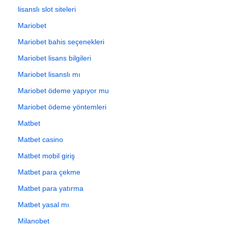
lisanslı slot siteleri
Mariobet
Mariobet bahis seçenekleri
Mariobet lisans bilgileri
Mariobet lisanslı mı
Mariobet ödeme yapıyor mu
Mariobet ödeme yöntemleri
Matbet
Matbet casino
Matbet mobil giriş
Matbet para çekme
Matbet para yatırma
Matbet yasal mı
Milanobet