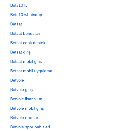
Bets10 tv
Bets10 whatsapp
Betsat
Betsat bonusları
Betsat canlı destek
Betsat giriş
Betsat mobil giriş
Betsat mobil uygulama
Betvole
Betvole giriş
Betvole lisanslı mı
Betvole mobil giriş
Betvole oranları
Betvole spor bahisleri