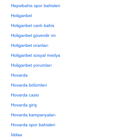
Hepsibahis spor bahisleri
Holiganbet
Holiganbet canlı bahis
Holiganbet güvenilir mi
Holiganbet oranları
Holiganbet sosyal medya
Holiganbet yorumları
Hovarda
Hovarda bölümleri
Hovarda casio
Hovarda giriş
Hovarda kampanyaları
Hovarda spor bahisleri
İddaa