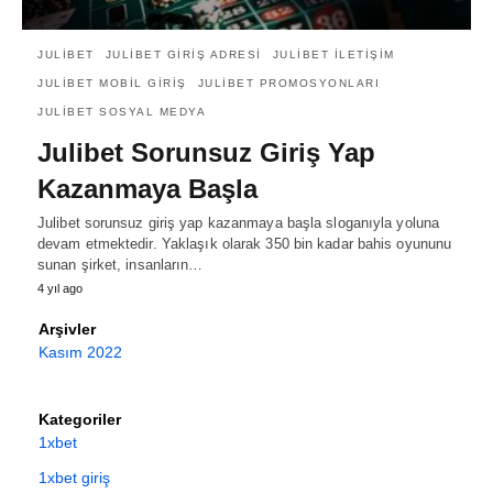
JULIBET
JULIBET GIRIŞ ADRESI
JULIBET ILETIŞIM
JULIBET MOBIL GIRIŞ
JULIBET PROMOSYONLARI
JULIBET SOSYAL MEDYA
Julibet Sorunsuz Giriş Yap
Kazanmaya Başla
Julibet sorunsuz giriş yap kazanmaya başla sloganıyla yoluna
devam etmektedir. Yaklaşık olarak 350 bin kadar bahis oyununu
sunan şirket, insanların…
4 yıl ago
Arşivler
Kasım 2022
Kategoriler
1xbet
1xbet giriş