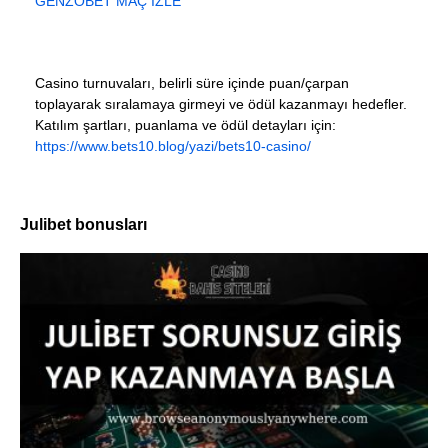
GENZOBET MAÇ İZLE
Casino turnuvaları, belirli süre içinde puan/çarpan
toplayarak sıralamaya girmeyi ve ödül kazanmayı hedefler.
Katılım şartları, puanlama ve ödül detayları için:
https://www.bets10.blog/yazi/bets10-casino/
Julibet bonusları