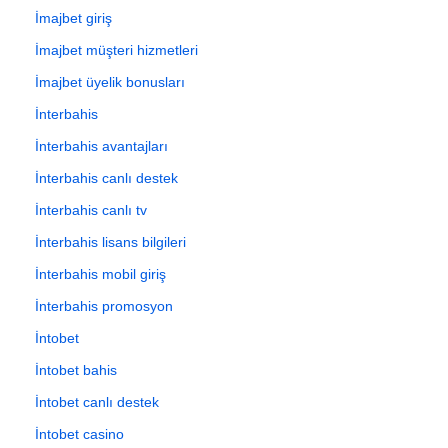
İmajbet giriş
İmajbet müşteri hizmetleri
İmajbet üyelik bonusları
İnterbahis
İnterbahis avantajları
İnterbahis canlı destek
İnterbahis canlı tv
İnterbahis lisans bilgileri
İnterbahis mobil giriş
İnterbahis promosyon
İntobet
İntobet bahis
İntobet canlı destek
İntobet casino