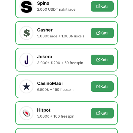
Spino
Katıl
2.000 USDT nakit iade
Casher
Katıl
5.000₺ iade + 1.000₺ risksiz
Jokera
Katıl
3.000₺ %200 + 50 freespin
CasinoMaxi
Katıl
6.500₺ + 150 freespin
Hitpot
Katıl
5.000₺ + 100 freespin