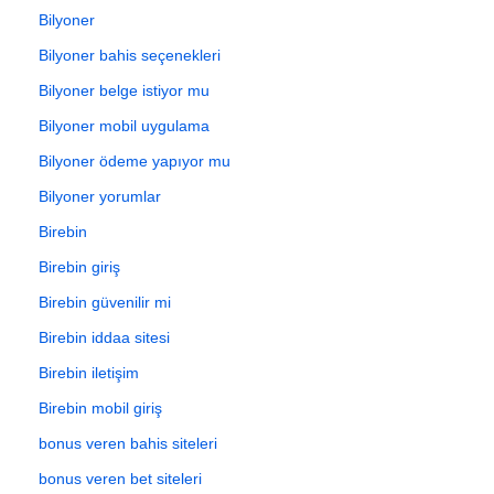
Bilyoner
Bilyoner bahis seçenekleri
Bilyoner belge istiyor mu
Bilyoner mobil uygulama
Bilyoner ödeme yapıyor mu
Bilyoner yorumlar
Birebin
Birebin giriş
Birebin güvenilir mi
Birebin iddaa sitesi
Birebin iletişim
Birebin mobil giriş
bonus veren bahis siteleri
bonus veren bet siteleri