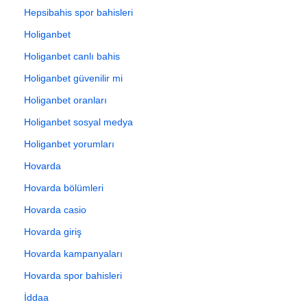
Hepsibahis spor bahisleri
Holiganbet
Holiganbet canlı bahis
Holiganbet güvenilir mi
Holiganbet oranları
Holiganbet sosyal medya
Holiganbet yorumları
Hovarda
Hovarda bölümleri
Hovarda casio
Hovarda giriş
Hovarda kampanyaları
Hovarda spor bahisleri
İddaa