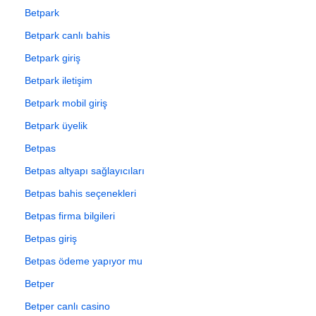
Betpark
Betpark canlı bahis
Betpark giriş
Betpark iletişim
Betpark mobil giriş
Betpark üyelik
Betpas
Betpas altyapı sağlayıcıları
Betpas bahis seçenekleri
Betpas firma bilgileri
Betpas giriş
Betpas ödeme yapıyor mu
Betper
Betper canlı casino