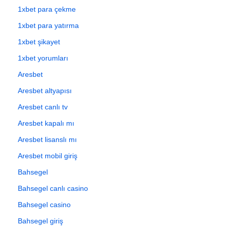
1xbet para çekme
1xbet para yatırma
1xbet şikayet
1xbet yorumları
Aresbet
Aresbet altyapısı
Aresbet canlı tv
Aresbet kapalı mı
Aresbet lisanslı mı
Aresbet mobil giriş
Bahsegel
Bahsegel canlı casino
Bahsegel casino
Bahsegel giriş