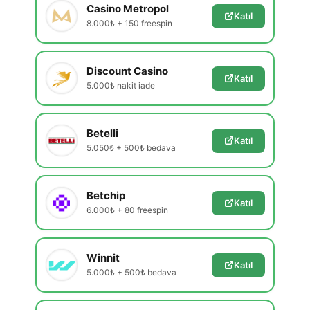
Casino Metropol
Katıl
8.000₺ + 150 freespin
Discount Casino
Katıl
5.000₺ nakit iade
Betelli
Katıl
5.050₺ + 500₺ bedava
Betchip
Katıl
6.000₺ + 80 freespin
Winnit
Katıl
5.000₺ + 500₺ bedava