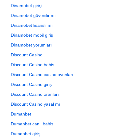
Dinamobet girişi
Dinamobet güvenilir mi
Dinamobet lisanslı mı
Dinamobet mobil giriş
Dinamobet yorumları
Discount Casino
Discount Casino bahis
Discount Casino casino oyunları
Discount Casino giriş
Discount Casino oranları
Discount Casino yasal mı
Dumanbet
Dumanbet canlı bahis
Dumanbet giriş