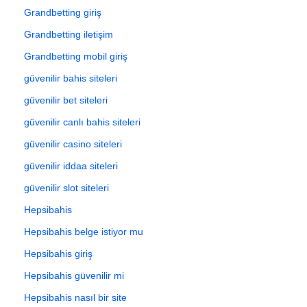
Grandbetting giriş
Grandbetting iletişim
Grandbetting mobil giriş
güvenilir bahis siteleri
güvenilir bet siteleri
güvenilir canlı bahis siteleri
güvenilir casino siteleri
güvenilir iddaa siteleri
güvenilir slot siteleri
Hepsibahis
Hepsibahis belge istiyor mu
Hepsibahis giriş
Hepsibahis güvenilir mi
Hepsibahis nasıl bir site