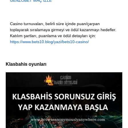
GENZOBET MAÇ İZLE
Casino turnuvaları, belirli süre içinde puan/çarpan
toplayarak sıralamaya girmeyi ve ödül kazanmayı hedefler.
Katılım şartları, puanlama ve ödül detayları için:
https://www.bets10.blog/yazi/bets10-casino/
Klasbahis oyunları