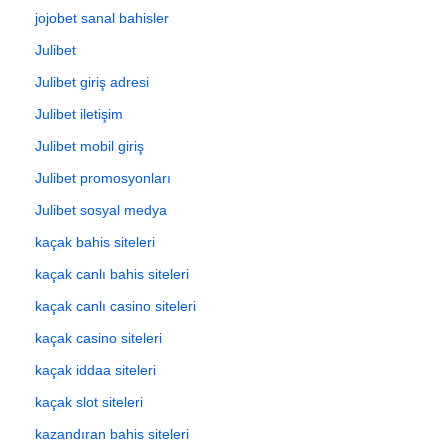
jojobet sanal bahisler
Julibet
Julibet giriş adresi
Julibet iletişim
Julibet mobil giriş
Julibet promosyonları
Julibet sosyal medya
kaçak bahis siteleri
kaçak canlı bahis siteleri
kaçak canlı casino siteleri
kaçak casino siteleri
kaçak iddaa siteleri
kaçak slot siteleri
kazandıran bahis siteleri