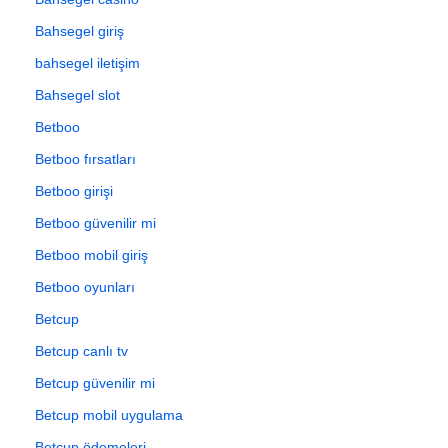
Bahsegel giriş
bahsegel iletişim
Bahsegel slot
Betboo
Betboo fırsatları
Betboo girişi
Betboo güvenilir mi
Betboo mobil giriş
Betboo oyunları
Betcup
Betcup canlı tv
Betcup güvenilir mi
Betcup mobil uygulama
Betcup ödemeleri