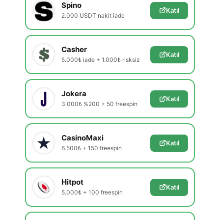
Spino
Katıl
2.000 USDT nakit iade
Casher
Katıl
5.000₺ iade + 1.000₺ risksiz
Jokera
Katıl
3.000₺ %200 + 50 freespin
CasinoMaxi
Katıl
6.500₺ + 150 freespin
Hitpot
Katıl
5.000₺ + 100 freespin