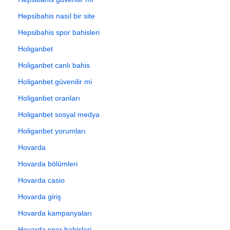
Hepsibahis nasıl bir site
Hepsibahis spor bahisleri
Holiganbet
Holiganbet canlı bahis
Holiganbet güvenilir mi
Holiganbet oranları
Holiganbet sosyal medya
Holiganbet yorumları
Hovarda
Hovarda bölümleri
Hovarda casio
Hovarda giriş
Hovarda kampanyaları
Hovarda spor bahisleri