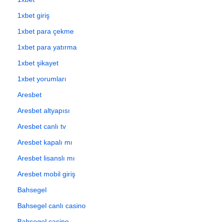
1xbet giriş
1xbet para çekme
1xbet para yatırma
1xbet şikayet
1xbet yorumları
Aresbet
Aresbet altyapısı
Aresbet canlı tv
Aresbet kapalı mı
Aresbet lisanslı mı
Aresbet mobil giriş
Bahsegel
Bahsegel canlı casino
Bahsegel casino