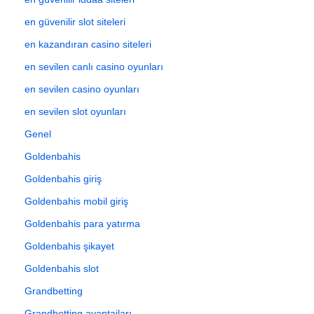
en güvenilir slot siteleri
en kazandıran casino siteleri
en sevilen canlı casino oyunları
en sevilen casino oyunları
en sevilen slot oyunları
Genel
Goldenbahis
Goldenbahis giriş
Goldenbahis mobil giriş
Goldenbahis para yatırma
Goldenbahis şikayet
Goldenbahis slot
Grandbetting
Grandbetting avantajları