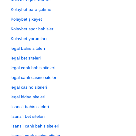
Kolaybet para çekme
Kolaybet şikayet
Kolaybet spor bahisleri
Kolaybet yorumları
legal bahis siteleri
legal bet siteleri
legal canlı bahis siteleri
legal canlı casino siteleri
legal casino siteleri
legal iddaa siteleri
lisanslı bahis siteleri
lisanslı bet siteleri
lisanslı canlı bahis siteleri
lisanslı canlı casino siteleri