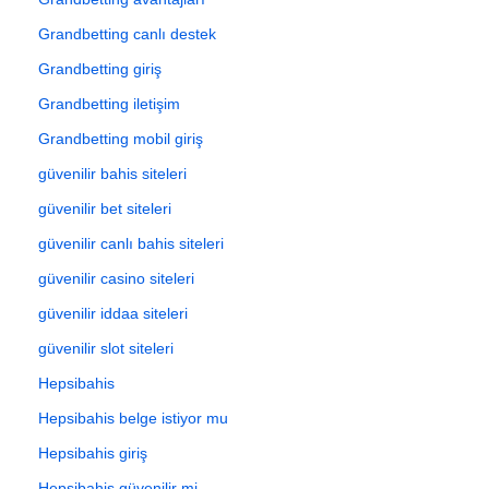
Grandbetting canlı destek
Grandbetting giriş
Grandbetting iletişim
Grandbetting mobil giriş
güvenilir bahis siteleri
güvenilir bet siteleri
güvenilir canlı bahis siteleri
güvenilir casino siteleri
güvenilir iddaa siteleri
güvenilir slot siteleri
Hepsibahis
Hepsibahis belge istiyor mu
Hepsibahis giriş
Hepsibahis güvenilir mi