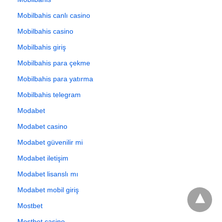
Mobilbahis canlı casino
Mobilbahis casino
Mobilbahis giriş
Mobilbahis para çekme
Mobilbahis para yatırma
Mobilbahis telegram
Modabet
Modabet casino
Modabet güvenilir mi
Modabet iletişim
Modabet lisanslı mı
Modabet mobil giriş
Mostbet
Mostbet casino