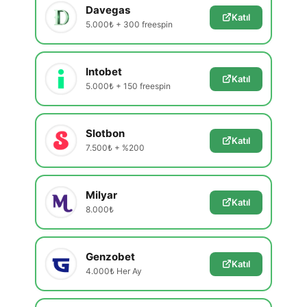
Davegas
Katıl
5.000₺ + 300 freespin
Intobet
Katıl
5.000₺ + 150 freespin
Slotbon
Katıl
7.500₺ + %200
Milyar
Katıl
8.000₺
Genzobet
Katıl
4.000₺ Her Ay