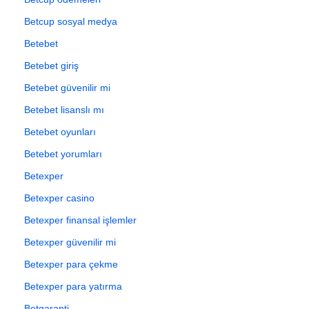
Betcup sosyal medya
Betebet
Betebet giriş
Betebet güvenilir mi
Betebet lisanslı mı
Betebet oyunları
Betebet yorumları
Betexper
Betexper casino
Betexper finansal işlemler
Betexper güvenilir mi
Betexper para çekme
Betexper para yatırma
Betgaranti