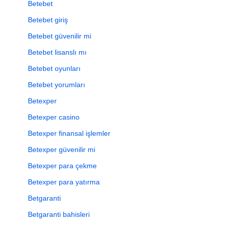
Betebet
Betebet giriş
Betebet güvenilir mi
Betebet lisanslı mı
Betebet oyunları
Betebet yorumları
Betexper
Betexper casino
Betexper finansal işlemler
Betexper güvenilir mi
Betexper para çekme
Betexper para yatırma
Betgaranti
Betgaranti bahisleri