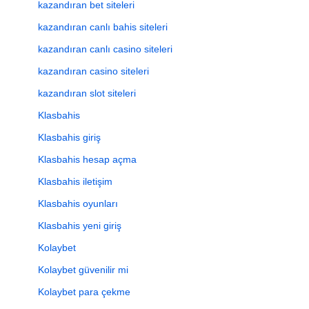
kazandıran bet siteleri
kazandıran canlı bahis siteleri
kazandıran canlı casino siteleri
kazandıran casino siteleri
kazandıran slot siteleri
Klasbahis
Klasbahis giriş
Klasbahis hesap açma
Klasbahis iletişim
Klasbahis oyunları
Klasbahis yeni giriş
Kolaybet
Kolaybet güvenilir mi
Kolaybet para çekme