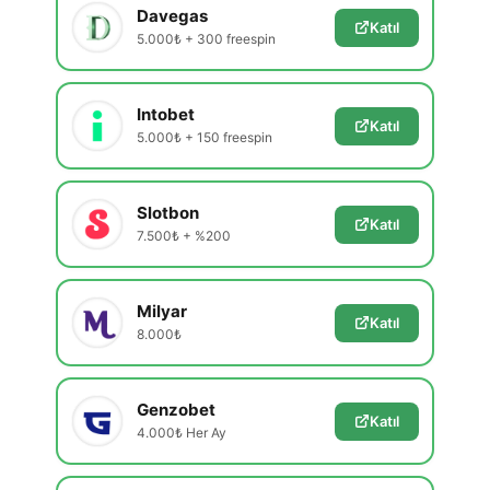
Davegas
Katıl
5.000₺ + 300 freespin
Intobet
Katıl
5.000₺ + 150 freespin
Slotbon
Katıl
7.500₺ + %200
Milyar
Katıl
8.000₺
Genzobet
Katıl
4.000₺ Her Ay