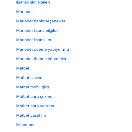
lisanslı slot siteleri
Mariobet
Mariobet bahis seçenekleri
Mariobet lisans bilgileri
Mariobet lisanslı mı
Mariobet ödeme yapıyor mu
Mariobet ödeme yöntemleri
Matbet
Matbet casino
Matbet mobil giriş
Matbet para çekme
Matbet para yatırma
Matbet yasal mı
Milanobet