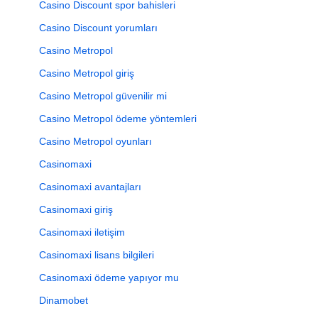
Casino Discount spor bahisleri
Casino Discount yorumları
Casino Metropol
Casino Metropol giriş
Casino Metropol güvenilir mi
Casino Metropol ödeme yöntemleri
Casino Metropol oyunları
Casinomaxi
Casinomaxi avantajları
Casinomaxi giriş
Casinomaxi iletişim
Casinomaxi lisans bilgileri
Casinomaxi ödeme yapıyor mu
Dinamobet