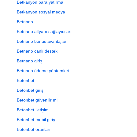
Betkanyon para yatırma
Betkanyon sosyal medya
Betnano
Betnano altyapı sağlayıcıları
Betnano bonus avantajları
Betnano canlı destek
Betnano giriş
Betnano ödeme yöntemleri
Betonbet
Betonbet giriş
Betonbet güvenilir mi
Betonbet iletişim
Betonbet mobil giriş
Betonbet oranları