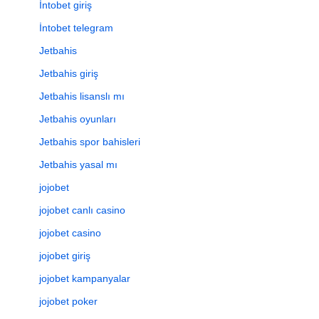
İntobet giriş
İntobet telegram
Jetbahis
Jetbahis giriş
Jetbahis lisanslı mı
Jetbahis oyunları
Jetbahis spor bahisleri
Jetbahis yasal mı
jojobet
jojobet canlı casino
jojobet casino
jojobet giriş
jojobet kampanyalar
jojobet poker