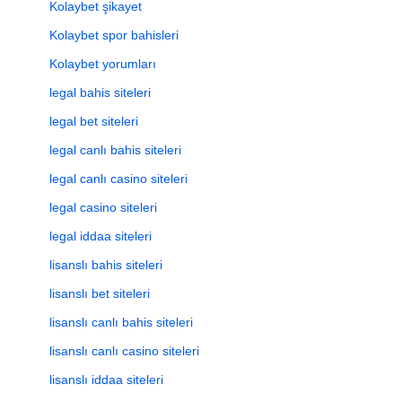
Kolaybet şikayet
Kolaybet spor bahisleri
Kolaybet yorumları
legal bahis siteleri
legal bet siteleri
legal canlı bahis siteleri
legal canlı casino siteleri
legal casino siteleri
legal iddaa siteleri
lisanslı bahis siteleri
lisanslı bet siteleri
lisanslı canlı bahis siteleri
lisanslı canlı casino siteleri
lisanslı iddaa siteleri