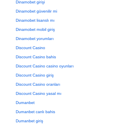
Dinamobet girişi
Dinamobet güvenilir mi
Dinamobet lisanslı mı
Dinamobet mobil giriş
Dinamobet yorumları
Discount Casino
Discount Casino bahis
Discount Casino casino oyunları
Discount Casino giriş
Discount Casino oranları
Discount Casino yasal mı
Dumanbet
Dumanbet canlı bahis
Dumanbet giriş