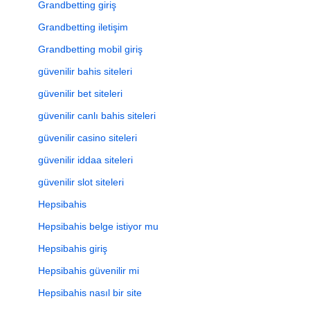
Grandbetting giriş
Grandbetting iletişim
Grandbetting mobil giriş
güvenilir bahis siteleri
güvenilir bet siteleri
güvenilir canlı bahis siteleri
güvenilir casino siteleri
güvenilir iddaa siteleri
güvenilir slot siteleri
Hepsibahis
Hepsibahis belge istiyor mu
Hepsibahis giriş
Hepsibahis güvenilir mi
Hepsibahis nasıl bir site