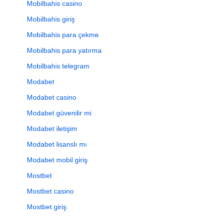
Mobilbahis casino
Mobilbahis giriş
Mobilbahis para çekme
Mobilbahis para yatırma
Mobilbahis telegram
Modabet
Modabet casino
Modabet güvenilir mi
Modabet iletişim
Modabet lisanslı mı
Modabet mobil giriş
Mostbet
Mostbet casino
Mostbet giriş