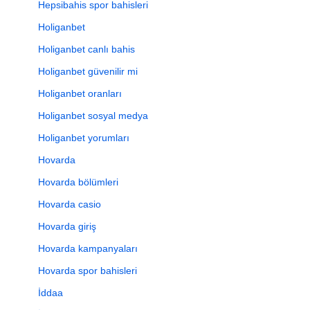
Hepsibahis spor bahisleri
Holiganbet
Holiganbet canlı bahis
Holiganbet güvenilir mi
Holiganbet oranları
Holiganbet sosyal medya
Holiganbet yorumları
Hovarda
Hovarda bölümleri
Hovarda casio
Hovarda giriş
Hovarda kampanyaları
Hovarda spor bahisleri
İddaa