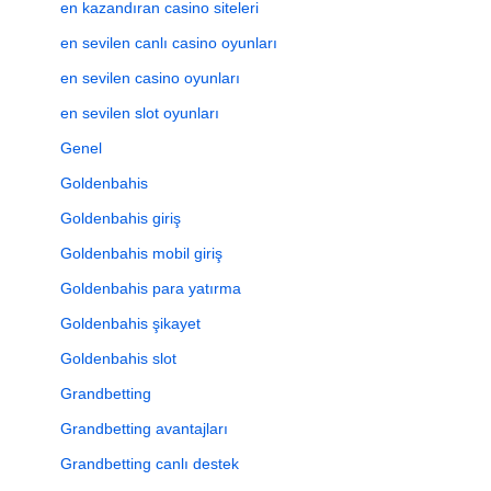
en kazandıran casino siteleri
en sevilen canlı casino oyunları
en sevilen casino oyunları
en sevilen slot oyunları
Genel
Goldenbahis
Goldenbahis giriş
Goldenbahis mobil giriş
Goldenbahis para yatırma
Goldenbahis şikayet
Goldenbahis slot
Grandbetting
Grandbetting avantajları
Grandbetting canlı destek