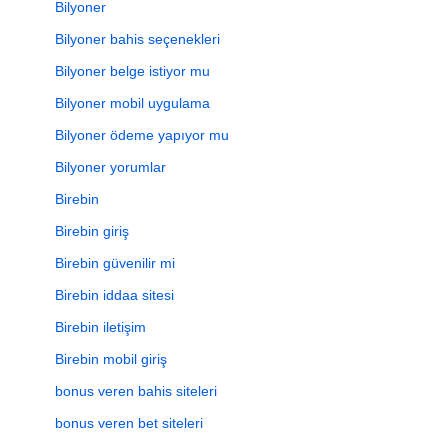
Bilyoner
Bilyoner bahis seçenekleri
Bilyoner belge istiyor mu
Bilyoner mobil uygulama
Bilyoner ödeme yapıyor mu
Bilyoner yorumlar
Birebin
Birebin giriş
Birebin güvenilir mi
Birebin iddaa sitesi
Birebin iletişim
Birebin mobil giriş
bonus veren bahis siteleri
bonus veren bet siteleri