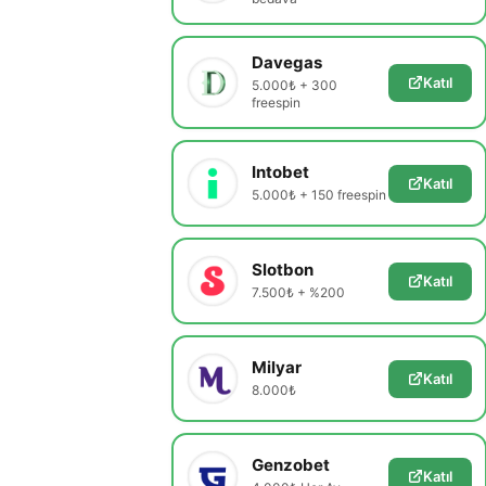
Davegas
Katıl
5.000₺ + 300
freespin
Intobet
Katıl
5.000₺ + 150 freespin
Slotbon
Katıl
7.500₺ + %200
Milyar
Katıl
8.000₺
Genzobet
Katıl