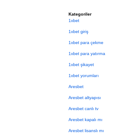
Kategoriler
1xbet
1xbet giriş
1xbet para çekme
1xbet para yatırma
1xbet şikayet
1xbet yorumları
Aresbet
Aresbet altyapısı
Aresbet canlı tv
Aresbet kapalı mı
Aresbet lisanslı mı