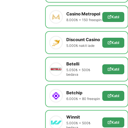
Casino Metropol
Katıl
8.000₺ + 150 freespin
Discount Casino
Katıl
5.000₺ nakit iade
Betelli
Katıl
5.050₺ + 500₺
bedava
Betchip
Katıl
6.000₺ + 80 freespin
Winnit
Katıl
5.000₺ + 500₺
bedava