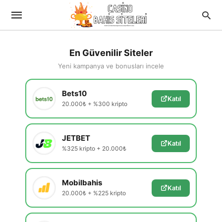
En Güvenilir Siteler
Yeni kampanya ve bonusları incele
Bets10
Katıl
20.000₺ + %300 kripto
JETBET
Katıl
%325 kripto + 20.000₺
Mobilbahis
Katıl
20.000₺ + %225 kripto