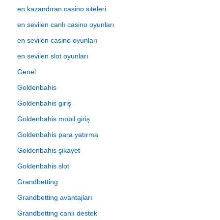
en kazandıran casino siteleri
en sevilen canlı casino oyunları
en sevilen casino oyunları
en sevilen slot oyunları
Genel
Goldenbahis
Goldenbahis giriş
Goldenbahis mobil giriş
Goldenbahis para yatırma
Goldenbahis şikayet
Goldenbahis slot
Grandbetting
Grandbetting avantajları
Grandbetting canlı destek