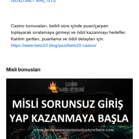
GENZOBET MAÇ İZLE
Casino turnuvaları, belirli süre içinde puan/çarpan
toplayarak sıralamaya girmeyi ve ödül kazanmayı hedefler.
Katılım şartları, puanlama ve ödül detayları için:
https://www.bets10.blog/yazi/bets10-casino/
Misli bonusları