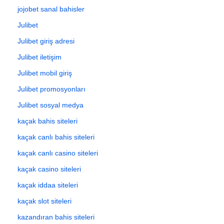
jojobet sanal bahisler
Julibet
Julibet giriş adresi
Julibet iletişim
Julibet mobil giriş
Julibet promosyonları
Julibet sosyal medya
kaçak bahis siteleri
kaçak canlı bahis siteleri
kaçak canlı casino siteleri
kaçak casino siteleri
kaçak iddaa siteleri
kaçak slot siteleri
kazandıran bahis siteleri