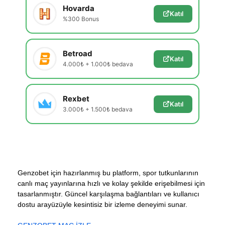
Hovarda
Katıl
%300 Bonus
Betroad
Katıl
4.000₺ + 1.000₺ bedava
Rexbet
Katıl
3.000₺ + 1.500₺ bedava
Genzobet için hazırlanmış bu platform, spor tutkunlarının
canlı maç yayınlarına hızlı ve kolay şekilde erişebilmesi için
tasarlanmıştır. Güncel karşılaşma bağlantıları ve kullanıcı
dostu arayüzüyle kesintisiz bir izleme deneyimi sunar.