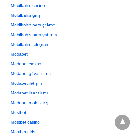
Mobilbahis casino
Mobilbahis giriş
Mobilbahis para çekme
Mobilbahis para yatırma
Mobilbahis telegram
Modabet
Modabet casino
Modabet güvenilir mi
Modabet iletişim
Modabet lisanslı mı
Modabet mobil giriş
Mostbet
Mostbet casino
Mostbet giriş