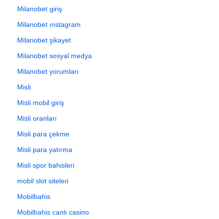
Milanobet giriş
Milanobet ınstagram
Milanobet şikayet
Milanobet sosyal medya
Milanobet yorumları
Misli
Misli mobil giriş
Misli oranları
Misli para çekme
Misli para yatırma
Misli spor bahisleri
mobil slot siteleri
Mobilbahis
Mobilbahis canlı casino