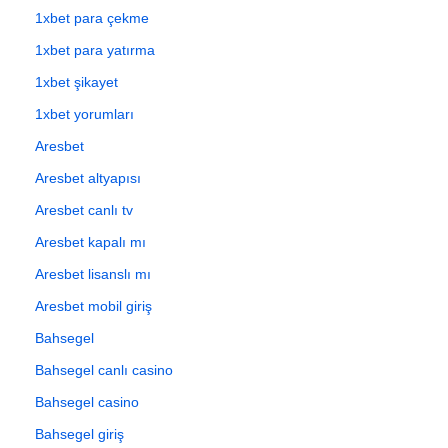
1xbet para çekme
1xbet para yatırma
1xbet şikayet
1xbet yorumları
Aresbet
Aresbet altyapısı
Aresbet canlı tv
Aresbet kapalı mı
Aresbet lisanslı mı
Aresbet mobil giriş
Bahsegel
Bahsegel canlı casino
Bahsegel casino
Bahsegel giriş