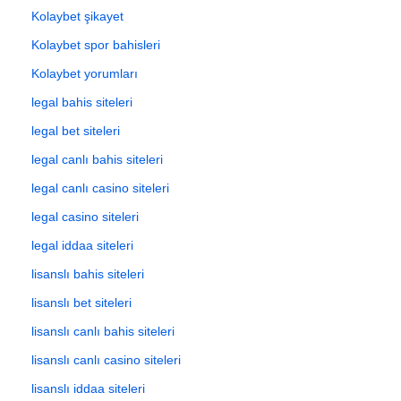
Kolaybet şikayet
Kolaybet spor bahisleri
Kolaybet yorumları
legal bahis siteleri
legal bet siteleri
legal canlı bahis siteleri
legal canlı casino siteleri
legal casino siteleri
legal iddaa siteleri
lisanslı bahis siteleri
lisanslı bet siteleri
lisanslı canlı bahis siteleri
lisanslı canlı casino siteleri
lisanslı iddaa siteleri