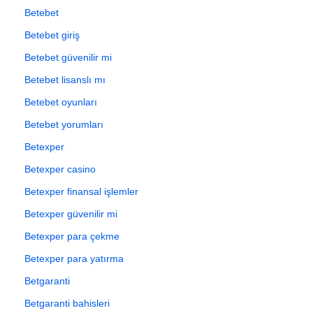
Betebet
Betebet giriş
Betebet güvenilir mi
Betebet lisanslı mı
Betebet oyunları
Betebet yorumları
Betexper
Betexper casino
Betexper finansal işlemler
Betexper güvenilir mi
Betexper para çekme
Betexper para yatırma
Betgaranti
Betgaranti bahisleri