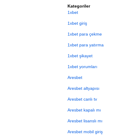
Kategoriler
1xbet
1xbet giriş
1xbet para çekme
1xbet para yatırma
1xbet şikayet
1xbet yorumları
Aresbet
Aresbet altyapısı
Aresbet canlı tv
Aresbet kapalı mı
Aresbet lisanslı mı
Aresbet mobil giriş