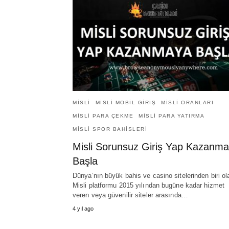
MISLI
MISLI MOBIL GIRIŞ
MISLI ORANLARI
MISLI PARA ÇEKME
MISLI PARA YATIRMA
MISLI SPOR BAHISLERI
Misli Sorunsuz Giriş Yap Kazanm
Başla
Dünya’nın büyük bahis ve casino sitelerinden biri ol
Misli platformu 2015 yılından bugüne kadar hizmet
veren veya güvenilir siteler arasında…
4 yıl ago