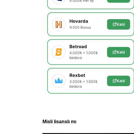
4.000₺ Her Ay
Hovarda
Katıl
%300 Bonus
Betroad
Katıl
4.000₺ + 1.000₺
bedava
Rexbet
Katıl
3.000₺ + 1.500₺
bedava
Misli lisanslı mı