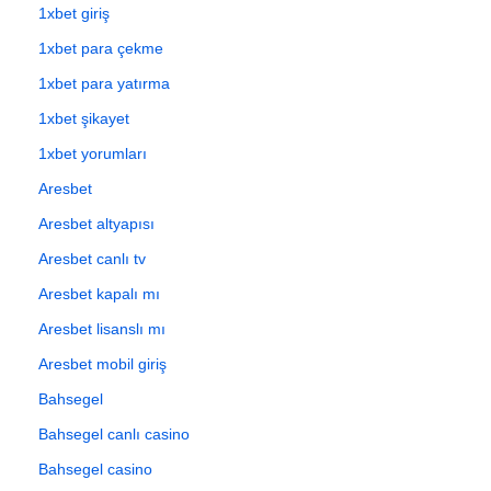
1xbet giriş
1xbet para çekme
1xbet para yatırma
1xbet şikayet
1xbet yorumları
Aresbet
Aresbet altyapısı
Aresbet canlı tv
Aresbet kapalı mı
Aresbet lisanslı mı
Aresbet mobil giriş
Bahsegel
Bahsegel canlı casino
Bahsegel casino