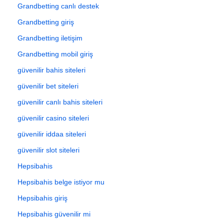
Grandbetting canlı destek
Grandbetting giriş
Grandbetting iletişim
Grandbetting mobil giriş
güvenilir bahis siteleri
güvenilir bet siteleri
güvenilir canlı bahis siteleri
güvenilir casino siteleri
güvenilir iddaa siteleri
güvenilir slot siteleri
Hepsibahis
Hepsibahis belge istiyor mu
Hepsibahis giriş
Hepsibahis güvenilir mi