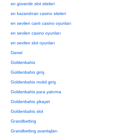
en güvenilir slot siteleri
en kazandıran casino siteleri
en sevilen canlı casino oyunları
en sevilen casino oyunları
en sevilen slot oyunları
Genel
Goldenbahis
Goldenbahis giriş
Goldenbahis mobil giriş
Goldenbahis para yatırma
Goldenbahis şikayet
Goldenbahis slot
Grandbetting
Grandbetting avantajları