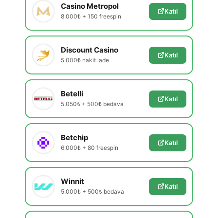
Casino Metropol
Katıl
8.000₺ + 150 freespin
Discount Casino
Katıl
5.000₺ nakit iade
Betelli
Katıl
5.050₺ + 500₺ bedava
Betchip
Katıl
6.000₺ + 80 freespin
Winnit
Katıl
5.000₺ + 500₺ bedava