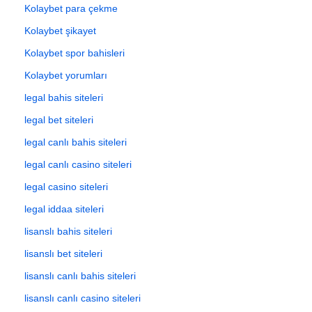
Kolaybet para çekme
Kolaybet şikayet
Kolaybet spor bahisleri
Kolaybet yorumları
legal bahis siteleri
legal bet siteleri
legal canlı bahis siteleri
legal canlı casino siteleri
legal casino siteleri
legal iddaa siteleri
lisanslı bahis siteleri
lisanslı bet siteleri
lisanslı canlı bahis siteleri
lisanslı canlı casino siteleri