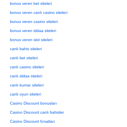
bonus veren bet siteleri
bonus veren canlı casino siteleri
bonus veren casino siteleri
bonus veren iddaa siteleri
bonus veren slot siteleri
canlı bahis siteleri
canlı bet siteleri
canlı casino siteleri
canlı iddaa siteleri
canlı kumar siteleri
canlı oyun siteleri
Casino Discount bonusları
Casino Discount canlı bahisler
Casino Discount fırsatları