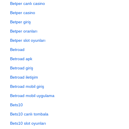
Betper canlı casino
Betper casino
Betper giriş
Betper oranları
Betper slot oyunları
Betroad
Betroad apk
Betroad giriş
Betroad iletişim
Betroad mobil giriş
Betroad mobil uygulama
Bets10
Bets10 canlı tombala
Bets10 slot oyunları