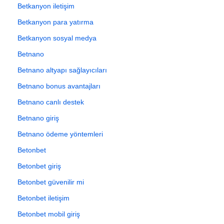
Betkanyon iletişim
Betkanyon para yatırma
Betkanyon sosyal medya
Betnano
Betnano altyapı sağlayıcıları
Betnano bonus avantajları
Betnano canlı destek
Betnano giriş
Betnano ödeme yöntemleri
Betonbet
Betonbet giriş
Betonbet güvenilir mi
Betonbet iletişim
Betonbet mobil giriş