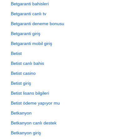
Betgaranti bahisleri
Betgaranti canlı tv
Betgaranti deneme bonusu
Betgaranti giriş
Betgaranti mobil giriş
Betist
Betist canlı bahis
Betist casino
Betist giriş
Betist lisans bilgileri
Betist ödeme yapıyor mu
Betkanyon
Betkanyon canlı destek
Betkanyon giriş