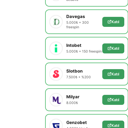
Davegas
Katıl
5.000₺ + 300
freespin
Intobet
Katıl
5.000₺ + 150 freespin
Slotbon
Katıl
7.500₺ + %200
Milyar
Katıl
8.000₺
Genzobet
Katıl