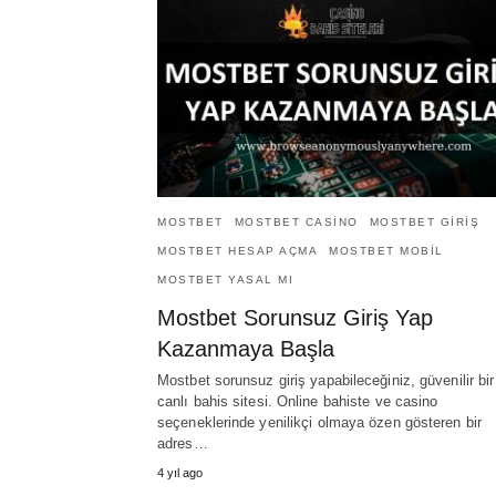
MOSTBET
MOSTBET CASINO
MOSTBET GIRIŞ
MOSTBET HESAP AÇMA
MOSTBET MOBIL
MOSTBET YASAL MI
Mostbet Sorunsuz Giriş Yap
Kazanmaya Başla
Mostbet sorunsuz giriş yapabileceğiniz, güvenilir bir
canlı bahis sitesi. Online bahiste ve casino
seçeneklerinde yenilikçi olmaya özen gösteren bir
adres…
4 yıl ago