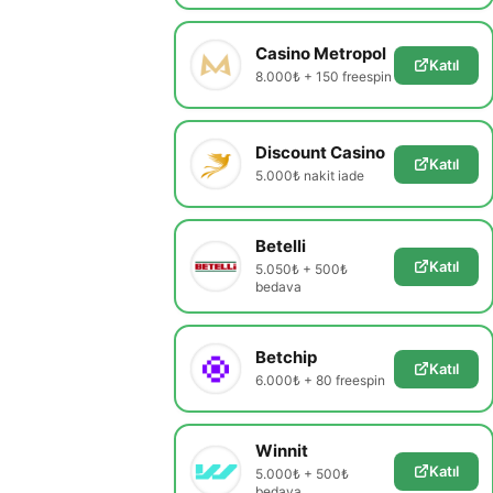
Casino Metropol
Katıl
8.000₺ + 150 freespin
Discount Casino
Katıl
5.000₺ nakit iade
Betelli
Katıl
5.050₺ + 500₺
bedava
Betchip
Katıl
6.000₺ + 80 freespin
Winnit
Katıl
5.000₺ + 500₺
bedava