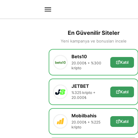
En Güvenilir Siteler
Yeni kampanya ve bonusları incele
Bets10
Katıl
20.000₺ + %300
kripto
JETBET
Katıl
%325 kripto +
20.000₺
Mobilbahis
Katıl
20.000₺ + %225
kripto