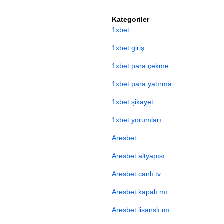
Kategoriler
1xbet
1xbet giriş
1xbet para çekme
1xbet para yatırma
1xbet şikayet
1xbet yorumları
Aresbet
Aresbet altyapısı
Aresbet canlı tv
Aresbet kapalı mı
Aresbet lisanslı mı