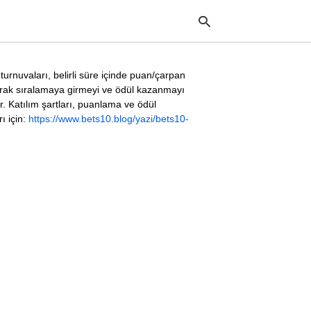
turnuvaları, belirli süre içinde puan/çarpan
rak sıralamaya girmeyi ve ödül kazanmayı
r. Katılım şartları, puanlama ve ödül
Typ
ı için:
https://www.bets10.blog/yazi/bets10-
your
sea
que
and
hit
ente