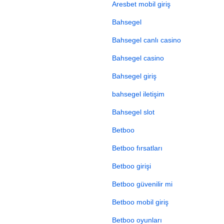
Aresbet mobil giriş
Bahsegel
Bahsegel canlı casino
Bahsegel casino
Bahsegel giriş
bahsegel iletişim
Bahsegel slot
Betboo
Betboo fırsatları
Betboo girişi
Betboo güvenilir mi
Betboo mobil giriş
Betboo oyunları