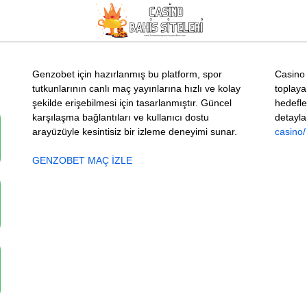
Genzobet için hazırlanmış bu platform, spor
Casino 
tutkunlarının canlı maç yayınlarına hızlı ve kolay
toplaya
şekilde erişebilmesi için tasarlanmıştır. Güncel
hedefle
karşılaşma bağlantıları ve kullanıcı dostu
detaylar
arayüzüyle kesintisiz bir izleme deneyimi sunar.
casino/
GENZOBET MAÇ İZLE