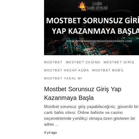
MOSTBET
MOSTBET CASINO
MOSTBET GIRIŞ
MOSTBET HESAP AÇMA
MOSTBET MOBIL
MOSTBET YASAL MI
Mostbet Sorunsuz Giriş Yap
Kazanmaya Başla
Mostbet sorunsuz giriş yapabileceğiniz, güvenilir bir
canlı bahis sitesi. Online bahiste ve casino
seçeneklerinde yenilikçi olmaya özen gösteren bir
adres…
4 yıl ago