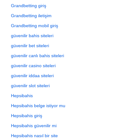
Grandbetting giriş
Grandbetting iletişim
Grandbetting mobil giriş
güvenilir bahis siteleri
güvenilir bet siteleri
güvenilir canlı bahis siteleri
güvenilir casino siteleri
güvenilir iddaa siteleri
güvenilir slot siteleri
Hepsibahis
Hepsibahis belge istiyor mu
Hepsibahis giriş
Hepsibahis güvenilir mi
Hepsibahis nasıl bir site