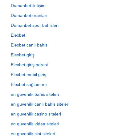
Dumanbet iletişim
Dumanbet oranları
Dumanbet spor bahisleri
Elexbet
Elexbet canlı bahis
Elexbet giriş
Elexbet giriş adresi
Elexbet mobil giriş
Elexbet sağlam mı
en güvenilir bahis siteleri
en güvenilir canlı bahis siteleri
en güvenilir casino siteleri
en güvenilir iddaa siteleri
en güvenilir slot siteleri