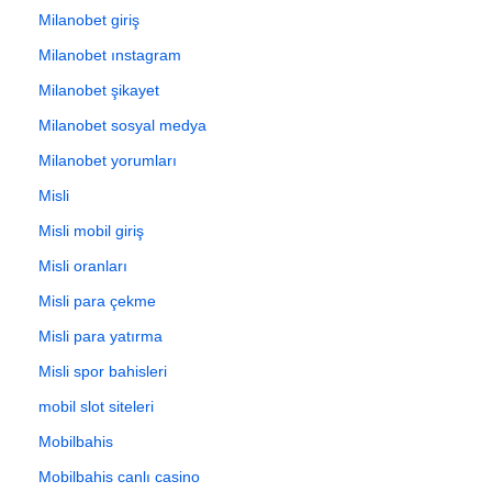
Milanobet giriş
Milanobet ınstagram
Milanobet şikayet
Milanobet sosyal medya
Milanobet yorumları
Misli
Misli mobil giriş
Misli oranları
Misli para çekme
Misli para yatırma
Misli spor bahisleri
mobil slot siteleri
Mobilbahis
Mobilbahis canlı casino