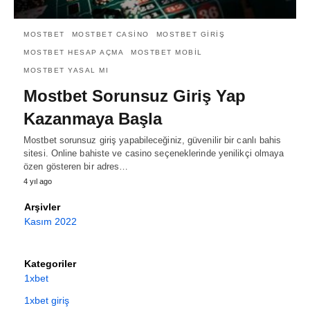
MOSTBET
MOSTBET CASINO
MOSTBET GIRIŞ
MOSTBET HESAP AÇMA
MOSTBET MOBIL
MOSTBET YASAL MI
Mostbet Sorunsuz Giriş Yap
Kazanmaya Başla
Mostbet sorunsuz giriş yapabileceğiniz, güvenilir bir canlı bahis
sitesi. Online bahiste ve casino seçeneklerinde yenilikçi olmaya
özen gösteren bir adres…
4 yıl ago
Arşivler
Kasım 2022
Kategoriler
1xbet
1xbet giriş