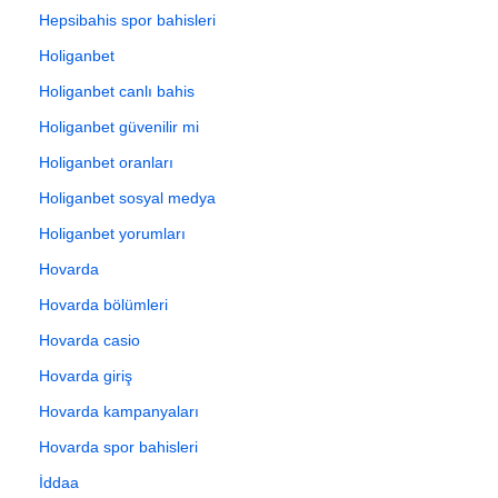
Hepsibahis spor bahisleri
Holiganbet
Holiganbet canlı bahis
Holiganbet güvenilir mi
Holiganbet oranları
Holiganbet sosyal medya
Holiganbet yorumları
Hovarda
Hovarda bölümleri
Hovarda casio
Hovarda giriş
Hovarda kampanyaları
Hovarda spor bahisleri
İddaa