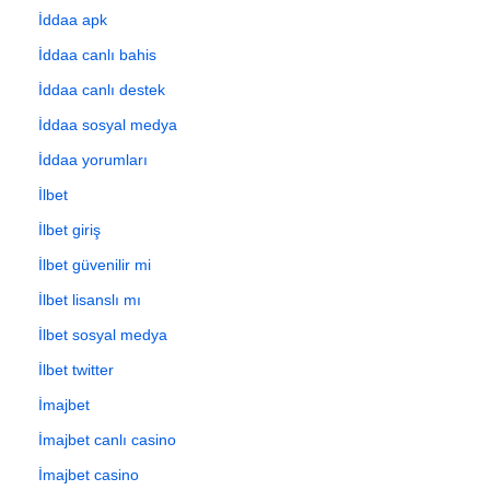
İddaa apk
İddaa canlı bahis
İddaa canlı destek
İddaa sosyal medya
İddaa yorumları
İlbet
İlbet giriş
İlbet güvenilir mi
İlbet lisanslı mı
İlbet sosyal medya
İlbet twitter
İmajbet
İmajbet canlı casino
İmajbet casino