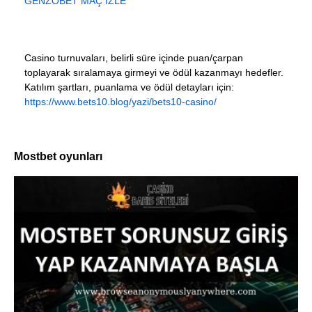
GENZOBET MAÇ İZLE
Casino turnuvaları, belirli süre içinde puan/çarpan
toplayarak sıralamaya girmeyi ve ödül kazanmayı hedefler.
Katılım şartları, puanlama ve ödül detayları için:
https://www.bets10.blog/yazi/bets10-casino/
Mostbet oyunları