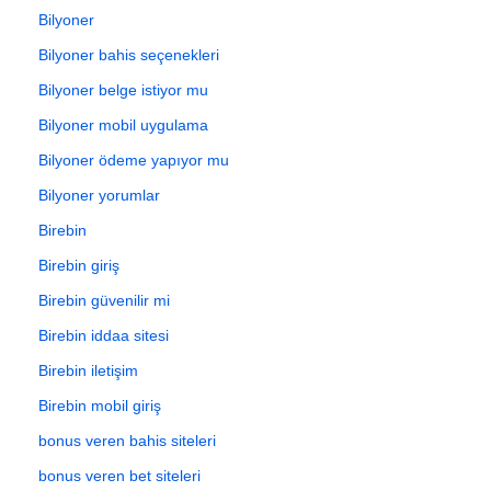
Bilyoner
Bilyoner bahis seçenekleri
Bilyoner belge istiyor mu
Bilyoner mobil uygulama
Bilyoner ödeme yapıyor mu
Bilyoner yorumlar
Birebin
Birebin giriş
Birebin güvenilir mi
Birebin iddaa sitesi
Birebin iletişim
Birebin mobil giriş
bonus veren bahis siteleri
bonus veren bet siteleri