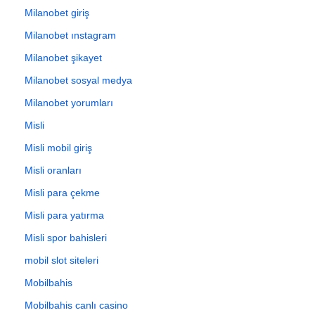
Milanobet giriş
Milanobet ınstagram
Milanobet şikayet
Milanobet sosyal medya
Milanobet yorumları
Misli
Misli mobil giriş
Misli oranları
Misli para çekme
Misli para yatırma
Misli spor bahisleri
mobil slot siteleri
Mobilbahis
Mobilbahis canlı casino