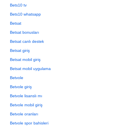
Bets10 tv
Bets10 whatsapp
Betsat
Betsat bonusları
Betsat canlı destek
Betsat giriş
Betsat mobil giriş
Betsat mobil uygulama
Betvole
Betvole giriş
Betvole lisanslı mı
Betvole mobil giriş
Betvole oranları
Betvole spor bahisleri