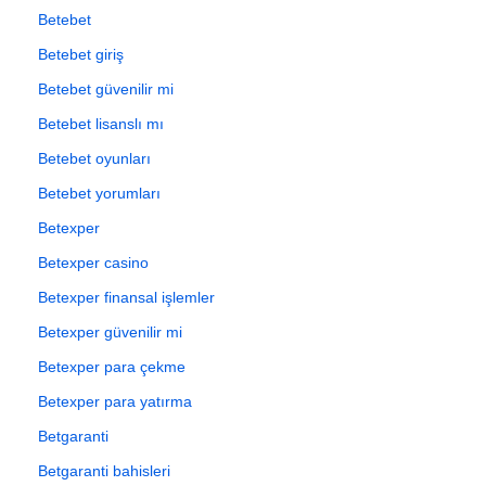
Betebet
Betebet giriş
Betebet güvenilir mi
Betebet lisanslı mı
Betebet oyunları
Betebet yorumları
Betexper
Betexper casino
Betexper finansal işlemler
Betexper güvenilir mi
Betexper para çekme
Betexper para yatırma
Betgaranti
Betgaranti bahisleri