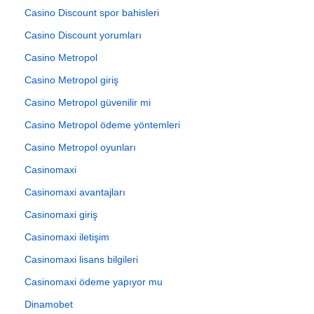
Casino Discount spor bahisleri
Casino Discount yorumları
Casino Metropol
Casino Metropol giriş
Casino Metropol güvenilir mi
Casino Metropol ödeme yöntemleri
Casino Metropol oyunları
Casinomaxi
Casinomaxi avantajları
Casinomaxi giriş
Casinomaxi iletişim
Casinomaxi lisans bilgileri
Casinomaxi ödeme yapıyor mu
Dinamobet