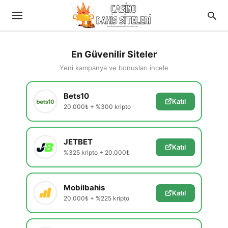
En Güvenilir Siteler
Yeni kampanya ve bonusları incele
Bets10
Katıl
20.000₺ + %300 kripto
JETBET
Katıl
%325 kripto + 20.000₺
Mobilbahis
Katıl
20.000₺ + %225 kripto