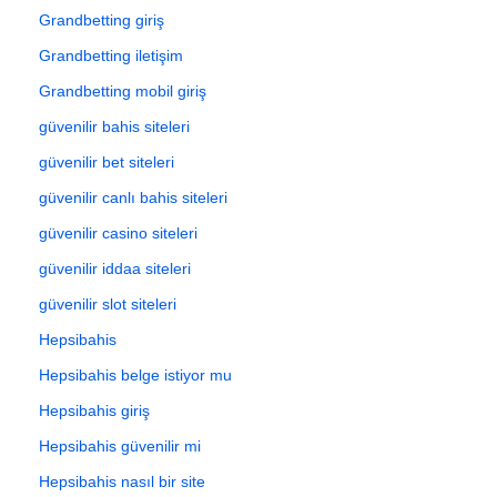
Grandbetting giriş
Grandbetting iletişim
Grandbetting mobil giriş
güvenilir bahis siteleri
güvenilir bet siteleri
güvenilir canlı bahis siteleri
güvenilir casino siteleri
güvenilir iddaa siteleri
güvenilir slot siteleri
Hepsibahis
Hepsibahis belge istiyor mu
Hepsibahis giriş
Hepsibahis güvenilir mi
Hepsibahis nasıl bir site