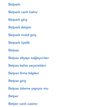
Betpark
Betpark canlı bahis
Betpark giriş
Betpark iletişim
Betpark mobil giriş
Betpark üyelik
Betpas
Betpas altyapı sağlayıcıları
Betpas bahis seçenekleri
Betpas firma bilgileri
Betpas giriş
Betpas ödeme yapıyor mu
Betper
Betper canlı casino