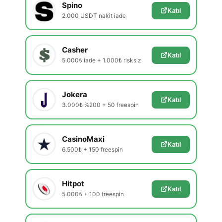
Spino
Katıl
2.000 USDT nakit iade
Casher
Katıl
5.000₺ iade + 1.000₺ risksiz
Jokera
Katıl
3.000₺ %200 + 50 freespin
CasinoMaxi
Katıl
6.500₺ + 150 freespin
Hitpot
Katıl
5.000₺ + 100 freespin