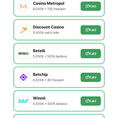
Casino Metropol
Katıl
8.000₺ + 150 freespin
Discount Casino
Katıl
5.000₺ nakit iade
Betelli
Katıl
5.050₺ + 500₺ bedava
Betchip
Katıl
6.000₺ + 80 freespin
Winnit
Katıl
5.000₺ + 500₺ bedava