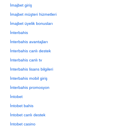
İmajbet giriş
İmajbet müşteri hizmetleri
İmajbet üyelik bonusları
İnterbahis
İnterbahis avantajları
İnterbahis canlı destek
İnterbahis canlı tv
İnterbahis lisans bilgileri
İnterbahis mobil giriş
İnterbahis promosyon
İntobet
İntobet bahis
İntobet canlı destek
İntobet casino