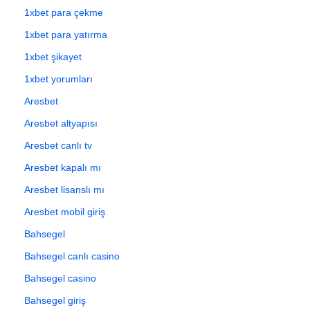
1xbet para çekme
1xbet para yatırma
1xbet şikayet
1xbet yorumları
Aresbet
Aresbet altyapısı
Aresbet canlı tv
Aresbet kapalı mı
Aresbet lisanslı mı
Aresbet mobil giriş
Bahsegel
Bahsegel canlı casino
Bahsegel casino
Bahsegel giriş