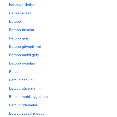
bahsegel iletişim
Bahsegel slot
Betboo
Betboo fırsatları
Betboo girişi
Betboo güvenilir mi
Betboo mobil giriş
Betboo oyunları
Betcup
Betcup canlı tv
Betcup güvenilir mi
Betcup mobil uygulama
Betcup ödemeleri
Betcup sosyal medya