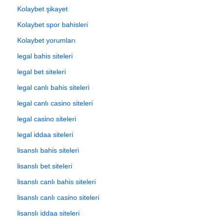
Kolaybet şikayet
Kolaybet spor bahisleri
Kolaybet yorumları
legal bahis siteleri
legal bet siteleri
legal canlı bahis siteleri
legal canlı casino siteleri
legal casino siteleri
legal iddaa siteleri
lisanslı bahis siteleri
lisanslı bet siteleri
lisanslı canlı bahis siteleri
lisanslı canlı casino siteleri
lisanslı iddaa siteleri