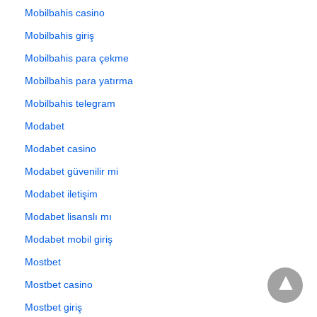
Mobilbahis casino
Mobilbahis giriş
Mobilbahis para çekme
Mobilbahis para yatırma
Mobilbahis telegram
Modabet
Modabet casino
Modabet güvenilir mi
Modabet iletişim
Modabet lisanslı mı
Modabet mobil giriş
Mostbet
Mostbet casino
Mostbet giriş