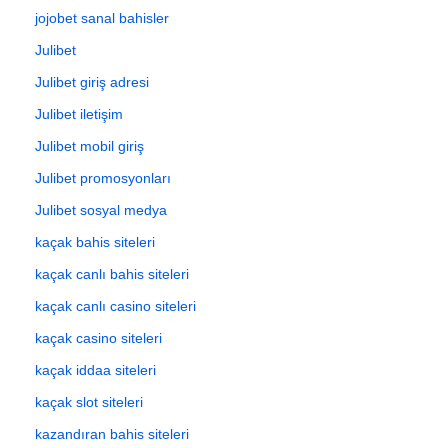
jojobet sanal bahisler
Julibet
Julibet giriş adresi
Julibet iletişim
Julibet mobil giriş
Julibet promosyonları
Julibet sosyal medya
kaçak bahis siteleri
kaçak canlı bahis siteleri
kaçak canlı casino siteleri
kaçak casino siteleri
kaçak iddaa siteleri
kaçak slot siteleri
kazandıran bahis siteleri