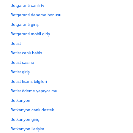
Betgaranti canlı tv
Betgaranti deneme bonusu
Betgaranti giriş
Betgaranti mobil giriş
Betist
Betist canlı bahis
Betist casino
Betist giriş
Betist lisans bilgileri
Betist ödeme yapıyor mu
Betkanyon
Betkanyon canlı destek
Betkanyon giriş
Betkanyon iletişim