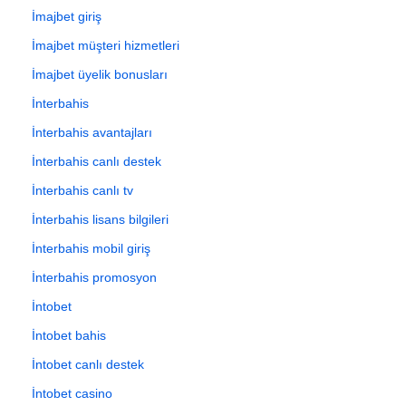
İmajbet giriş
İmajbet müşteri hizmetleri
İmajbet üyelik bonusları
İnterbahis
İnterbahis avantajları
İnterbahis canlı destek
İnterbahis canlı tv
İnterbahis lisans bilgileri
İnterbahis mobil giriş
İnterbahis promosyon
İntobet
İntobet bahis
İntobet canlı destek
İntobet casino