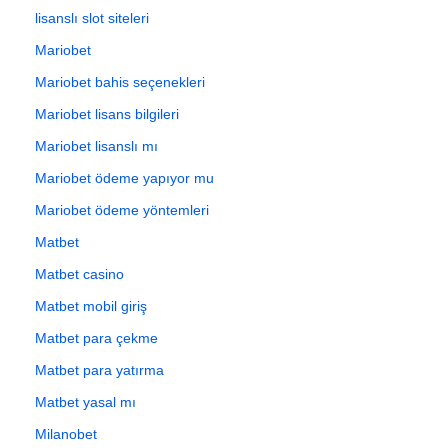
lisanslı slot siteleri
Mariobet
Mariobet bahis seçenekleri
Mariobet lisans bilgileri
Mariobet lisanslı mı
Mariobet ödeme yapıyor mu
Mariobet ödeme yöntemleri
Matbet
Matbet casino
Matbet mobil giriş
Matbet para çekme
Matbet para yatırma
Matbet yasal mı
Milanobet