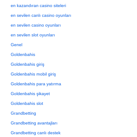
en kazandıran casino siteleri
en sevilen canlı casino oyunları
en sevilen casino oyunları
en sevilen slot oyunları
Genel
Goldenbahis
Goldenbahis giriş
Goldenbahis mobil giriş
Goldenbahis para yatırma
Goldenbahis şikayet
Goldenbahis slot
Grandbetting
Grandbetting avantajları
Grandbetting canlı destek