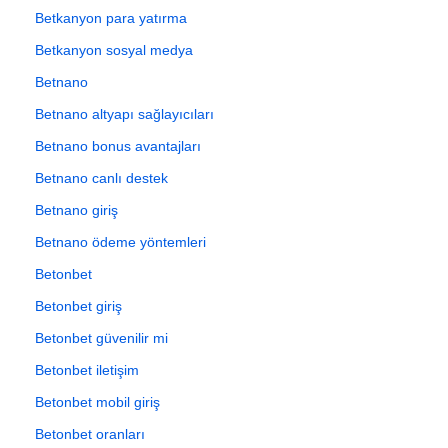
Betkanyon para yatırma
Betkanyon sosyal medya
Betnano
Betnano altyapı sağlayıcıları
Betnano bonus avantajları
Betnano canlı destek
Betnano giriş
Betnano ödeme yöntemleri
Betonbet
Betonbet giriş
Betonbet güvenilir mi
Betonbet iletişim
Betonbet mobil giriş
Betonbet oranları