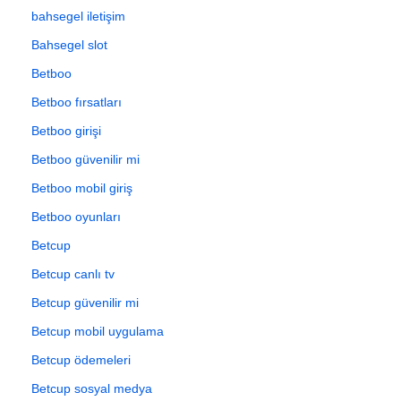
bahsegel iletişim
Bahsegel slot
Betboo
Betboo fırsatları
Betboo girişi
Betboo güvenilir mi
Betboo mobil giriş
Betboo oyunları
Betcup
Betcup canlı tv
Betcup güvenilir mi
Betcup mobil uygulama
Betcup ödemeleri
Betcup sosyal medya