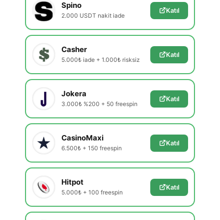
Spino
Katıl
2.000 USDT nakit iade
Casher
Katıl
5.000₺ iade + 1.000₺ risksiz
Jokera
Katıl
3.000₺ %200 + 50 freespin
CasinoMaxi
Katıl
6.500₺ + 150 freespin
Hitpot
Katıl
5.000₺ + 100 freespin