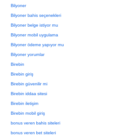
Bilyoner
Bilyoner bahis seçenekleri
Bilyoner belge istiyor mu
Bilyoner mobil uygulama
Bilyoner ödeme yapıyor mu
Bilyoner yorumlar
Birebin
Birebin giriş
Birebin güvenilir mi
Birebin iddaa sitesi
Birebin iletişim
Birebin mobil giriş
bonus veren bahis siteleri
bonus veren bet siteleri