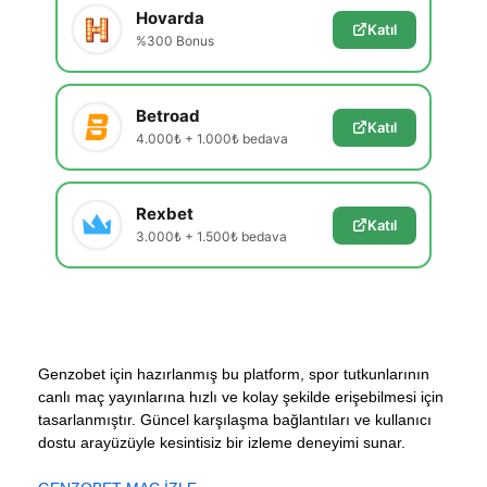
Hovarda
Katıl
%300 Bonus
Betroad
Katıl
4.000₺ + 1.000₺ bedava
Rexbet
Katıl
3.000₺ + 1.500₺ bedava
Genzobet için hazırlanmış bu platform, spor tutkunlarının
canlı maç yayınlarına hızlı ve kolay şekilde erişebilmesi için
tasarlanmıştır. Güncel karşılaşma bağlantıları ve kullanıcı
dostu arayüzüyle kesintisiz bir izleme deneyimi sunar.