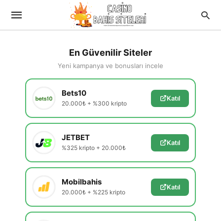
En Güvenilir Siteler
Yeni kampanya ve bonusları incele
Bets10
Katıl
20.000₺ + %300 kripto
JETBET
Katıl
%325 kripto + 20.000₺
Mobilbahis
Katıl
20.000₺ + %225 kripto