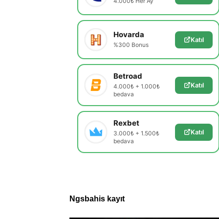
4.000₺ Her Ay
Hovarda
Katıl
%300 Bonus
Betroad
Katıl
4.000₺ + 1.000₺
bedava
Rexbet
Katıl
3.000₺ + 1.500₺
bedava
Ngsbahis kayıt