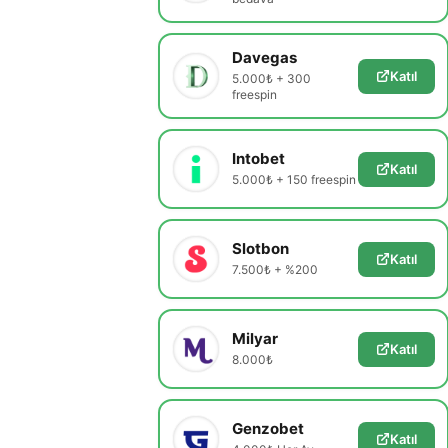
Davegas
Katıl
5.000₺ + 300
freespin
Intobet
Katıl
5.000₺ + 150 freespin
Slotbon
Katıl
7.500₺ + %200
Milyar
Katıl
8.000₺
Genzobet
Katıl