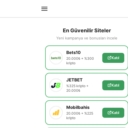
En Güvenilir Siteler
Yeni kampanya ve bonusları incele
Bets10
Katıl
20.000₺ + %300
kripto
JETBET
Katıl
%325 kripto +
20.000₺
Mobilbahis
Katıl
20.000₺ + %225
kripto