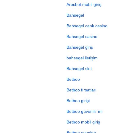
Aresbet mobil giriş
Bahsegel
Bahsegel canlı casino
Bahsegel casino
Bahsegel giriş
bahsegel iletişim
Bahsegel slot
Betboo
Betboo fırsatları
Betboo girişi
Betboo güvenilir mi
Betboo mobil giriş
Betboo oyunları