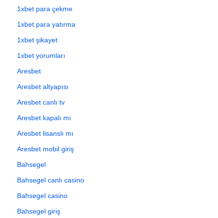
1xbet para çekme
1xbet para yatırma
1xbet şikayet
1xbet yorumları
Aresbet
Aresbet altyapısı
Aresbet canlı tv
Aresbet kapalı mı
Aresbet lisanslı mı
Aresbet mobil giriş
Bahsegel
Bahsegel canlı casino
Bahsegel casino
Bahsegel giriş