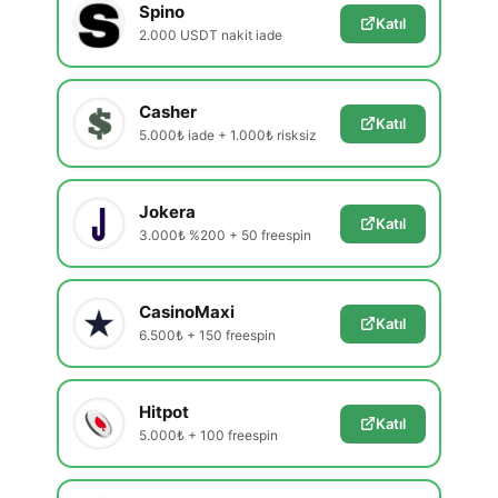
Spino
Katıl
2.000 USDT nakit iade
Casher
Katıl
5.000₺ iade + 1.000₺ risksiz
Jokera
Katıl
3.000₺ %200 + 50 freespin
CasinoMaxi
Katıl
6.500₺ + 150 freespin
Hitpot
Katıl
5.000₺ + 100 freespin