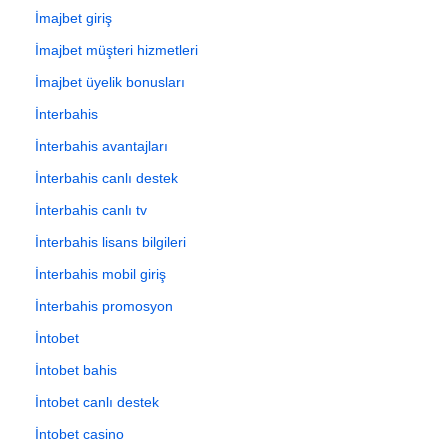
İmajbet giriş
İmajbet müşteri hizmetleri
İmajbet üyelik bonusları
İnterbahis
İnterbahis avantajları
İnterbahis canlı destek
İnterbahis canlı tv
İnterbahis lisans bilgileri
İnterbahis mobil giriş
İnterbahis promosyon
İntobet
İntobet bahis
İntobet canlı destek
İntobet casino