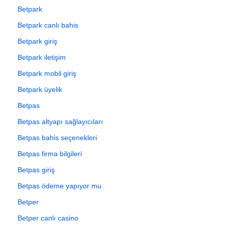
Betpark
Betpark canlı bahis
Betpark giriş
Betpark iletişim
Betpark mobil giriş
Betpark üyelik
Betpas
Betpas altyapı sağlayıcıları
Betpas bahis seçenekleri
Betpas firma bilgileri
Betpas giriş
Betpas ödeme yapıyor mu
Betper
Betper canlı casino