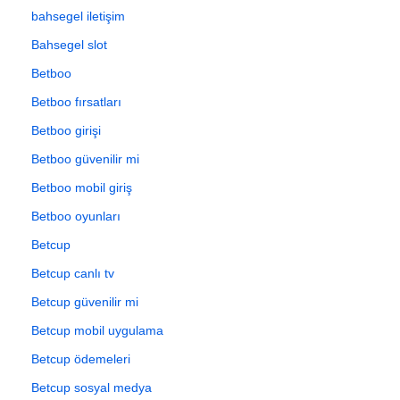
bahsegel iletişim
Bahsegel slot
Betboo
Betboo fırsatları
Betboo girişi
Betboo güvenilir mi
Betboo mobil giriş
Betboo oyunları
Betcup
Betcup canlı tv
Betcup güvenilir mi
Betcup mobil uygulama
Betcup ödemeleri
Betcup sosyal medya