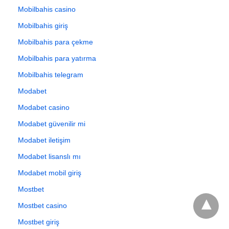
Mobilbahis casino
Mobilbahis giriş
Mobilbahis para çekme
Mobilbahis para yatırma
Mobilbahis telegram
Modabet
Modabet casino
Modabet güvenilir mi
Modabet iletişim
Modabet lisanslı mı
Modabet mobil giriş
Mostbet
Mostbet casino
Mostbet giriş