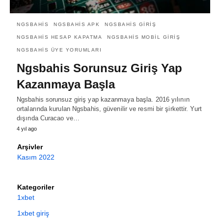
NGSBAHIS
NGSBAHIS APK
NGSBAHIS GIRIŞ
NGSBAHIS HESAP KAPATMA
NGSBAHIS MOBIL GIRIŞ
NGSBAHIS ÜYE YORUMLARI
Ngsbahis Sorunsuz Giriş Yap
Kazanmaya Başla
Ngsbahis sorunsuz giriş yap kazanmaya başla. 2016 yılının
ortalarında kurulan Ngsbahis, güvenilir ve resmi bir şirkettir. Yurt
dışında Curacao ve…
4 yıl ago
Arşivler
Kasım 2022
Kategoriler
1xbet
1xbet giriş