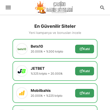
En Güvenilir Siteler
Yeni kampanya ve bonusları incele
Bets10
Katıl
20.000₺ + %300 kripto
JETBET
Katıl
%325 kripto + 20.000₺
Mobilbahis
Katıl
20.000₺ + %225 kripto