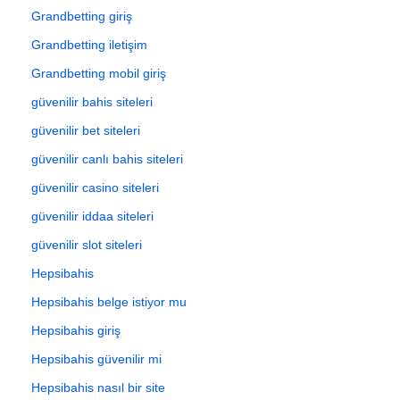
Grandbetting giriş
Grandbetting iletişim
Grandbetting mobil giriş
güvenilir bahis siteleri
güvenilir bet siteleri
güvenilir canlı bahis siteleri
güvenilir casino siteleri
güvenilir iddaa siteleri
güvenilir slot siteleri
Hepsibahis
Hepsibahis belge istiyor mu
Hepsibahis giriş
Hepsibahis güvenilir mi
Hepsibahis nasıl bir site