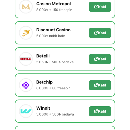
Casino Metropol
Katıl
8.000₺ + 150 freespin
Discount Casino
Katıl
5.000₺ nakit iade
Betelli
Katıl
5.050₺ + 500₺ bedava
Betchip
Katıl
6.000₺ + 80 freespin
Winnit
Katıl
5.000₺ + 500₺ bedava