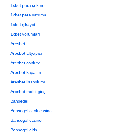
1xbet para çekme
1xbet para yatırma
1xbet şikayet
1xbet yorumları
Aresbet
Aresbet altyapısı
Aresbet canlı tv
Aresbet kapalı mı
Aresbet lisanslı mı
Aresbet mobil giriş
Bahsegel
Bahsegel canlı casino
Bahsegel casino
Bahsegel giriş