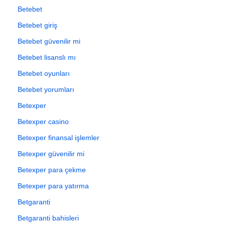
Betebet
Betebet giriş
Betebet güvenilir mi
Betebet lisanslı mı
Betebet oyunları
Betebet yorumları
Betexper
Betexper casino
Betexper finansal işlemler
Betexper güvenilir mi
Betexper para çekme
Betexper para yatırma
Betgaranti
Betgaranti bahisleri