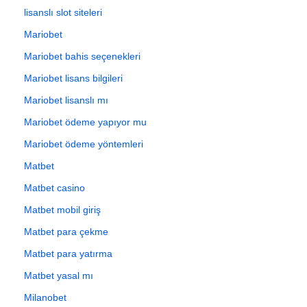
lisanslı slot siteleri
Mariobet
Mariobet bahis seçenekleri
Mariobet lisans bilgileri
Mariobet lisanslı mı
Mariobet ödeme yapıyor mu
Mariobet ödeme yöntemleri
Matbet
Matbet casino
Matbet mobil giriş
Matbet para çekme
Matbet para yatırma
Matbet yasal mı
Milanobet