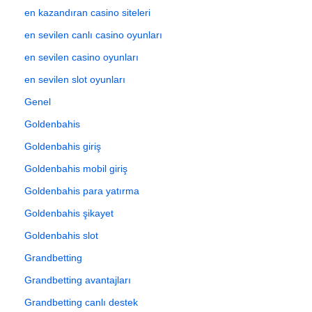
en kazandıran casino siteleri
en sevilen canlı casino oyunları
en sevilen casino oyunları
en sevilen slot oyunları
Genel
Goldenbahis
Goldenbahis giriş
Goldenbahis mobil giriş
Goldenbahis para yatırma
Goldenbahis şikayet
Goldenbahis slot
Grandbetting
Grandbetting avantajları
Grandbetting canlı destek