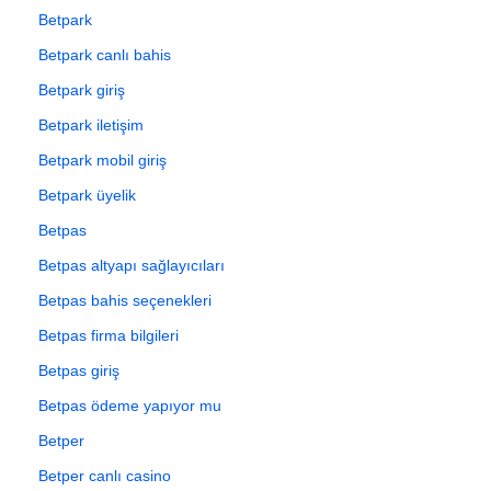
Betpark
Betpark canlı bahis
Betpark giriş
Betpark iletişim
Betpark mobil giriş
Betpark üyelik
Betpas
Betpas altyapı sağlayıcıları
Betpas bahis seçenekleri
Betpas firma bilgileri
Betpas giriş
Betpas ödeme yapıyor mu
Betper
Betper canlı casino