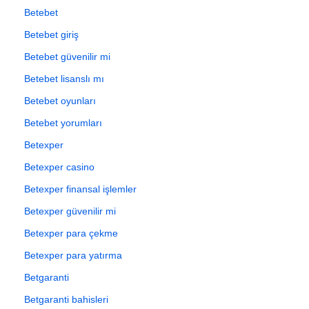
Betebet
Betebet giriş
Betebet güvenilir mi
Betebet lisanslı mı
Betebet oyunları
Betebet yorumları
Betexper
Betexper casino
Betexper finansal işlemler
Betexper güvenilir mi
Betexper para çekme
Betexper para yatırma
Betgaranti
Betgaranti bahisleri