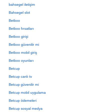
bahsegel iletişim
Bahsegel slot
Betboo
Betboo fırsatları
Betboo girişi
Betboo güvenilir mi
Betboo mobil giriş
Betboo oyunları
Betcup
Betcup canlı tv
Betcup güvenilir mi
Betcup mobil uygulama
Betcup ödemeleri
Betcup sosyal medya