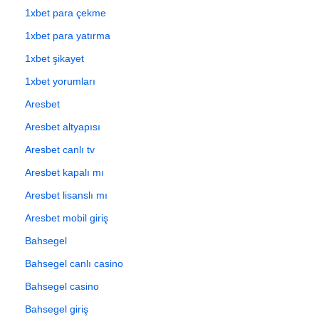
1xbet para çekme
1xbet para yatırma
1xbet şikayet
1xbet yorumları
Aresbet
Aresbet altyapısı
Aresbet canlı tv
Aresbet kapalı mı
Aresbet lisanslı mı
Aresbet mobil giriş
Bahsegel
Bahsegel canlı casino
Bahsegel casino
Bahsegel giriş