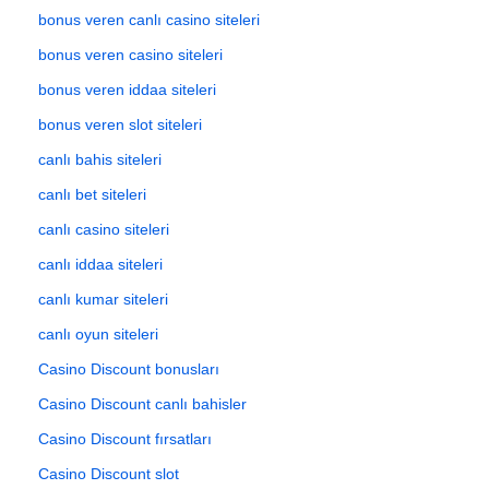
bonus veren canlı casino siteleri
bonus veren casino siteleri
bonus veren iddaa siteleri
bonus veren slot siteleri
canlı bahis siteleri
canlı bet siteleri
canlı casino siteleri
canlı iddaa siteleri
canlı kumar siteleri
canlı oyun siteleri
Casino Discount bonusları
Casino Discount canlı bahisler
Casino Discount fırsatları
Casino Discount slot