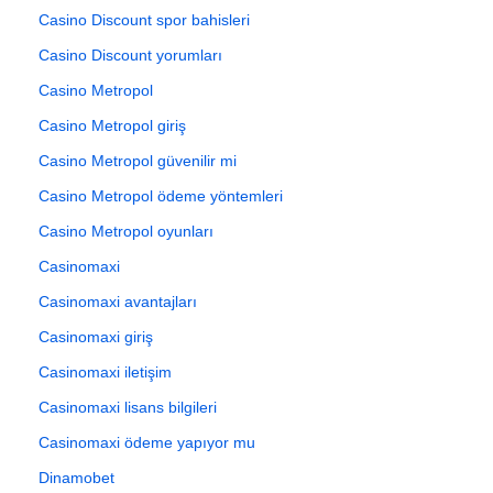
Casino Discount spor bahisleri
Casino Discount yorumları
Casino Metropol
Casino Metropol giriş
Casino Metropol güvenilir mi
Casino Metropol ödeme yöntemleri
Casino Metropol oyunları
Casinomaxi
Casinomaxi avantajları
Casinomaxi giriş
Casinomaxi iletişim
Casinomaxi lisans bilgileri
Casinomaxi ödeme yapıyor mu
Dinamobet