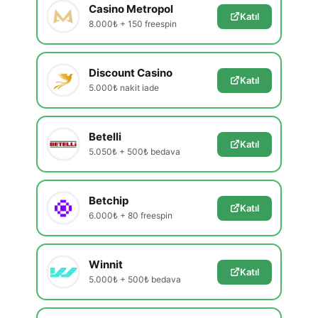
Casino Metropol
Katıl
8.000₺ + 150 freespin
Discount Casino
Katıl
5.000₺ nakit iade
Betelli
Katıl
5.050₺ + 500₺ bedava
Betchip
Katıl
6.000₺ + 80 freespin
Winnit
Katıl
5.000₺ + 500₺ bedava