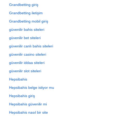
Grandbetting giriş
Grandbetting iletişim
Grandbetting mobil giriş
güvenilir bahis siteleri
güvenilir bet siteleri
güvenilir canlı bahis siteleri
güvenilir casino siteleri
güvenilir iddaa siteleri
güvenilir slot siteleri
Hepsibahis
Hepsibahis belge istiyor mu
Hepsibahis giriş
Hepsibahis güvenilir mi
Hepsibahis nasıl bir site