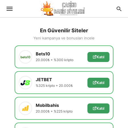
En Güvenilir Siteler
Yeni kampanya ve bonusları incele
Bets10
Katıl
20.000₺ + %300 kripto
JETBET
Katıl
%325 kripto + 20.000₺
Mobilbahis
Katıl
20.000₺ + %225 kripto