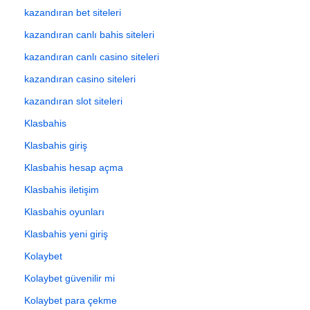
kazandıran bet siteleri
kazandıran canlı bahis siteleri
kazandıran canlı casino siteleri
kazandıran casino siteleri
kazandıran slot siteleri
Klasbahis
Klasbahis giriş
Klasbahis hesap açma
Klasbahis iletişim
Klasbahis oyunları
Klasbahis yeni giriş
Kolaybet
Kolaybet güvenilir mi
Kolaybet para çekme