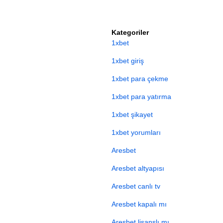
Kategoriler
1xbet
1xbet giriş
1xbet para çekme
1xbet para yatırma
1xbet şikayet
1xbet yorumları
Aresbet
Aresbet altyapısı
Aresbet canlı tv
Aresbet kapalı mı
Aresbet lisanslı mı