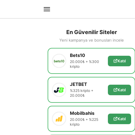
En Güvenilir Siteler
Yeni kampanya ve bonusları incele
Bets10
Katıl
20.000₺ + %300
kripto
JETBET
Katıl
%325 kripto +
20.000₺
Mobilbahis
Katıl
20.000₺ + %225
kripto