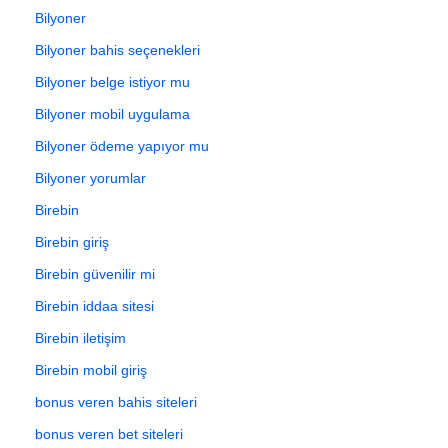
Bilyoner
Bilyoner bahis seçenekleri
Bilyoner belge istiyor mu
Bilyoner mobil uygulama
Bilyoner ödeme yapıyor mu
Bilyoner yorumlar
Birebin
Birebin giriş
Birebin güvenilir mi
Birebin iddaa sitesi
Birebin iletişim
Birebin mobil giriş
bonus veren bahis siteleri
bonus veren bet siteleri