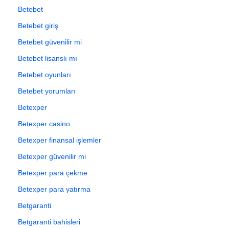
Betebet
Betebet giriş
Betebet güvenilir mi
Betebet lisanslı mı
Betebet oyunları
Betebet yorumları
Betexper
Betexper casino
Betexper finansal işlemler
Betexper güvenilir mi
Betexper para çekme
Betexper para yatırma
Betgaranti
Betgaranti bahisleri