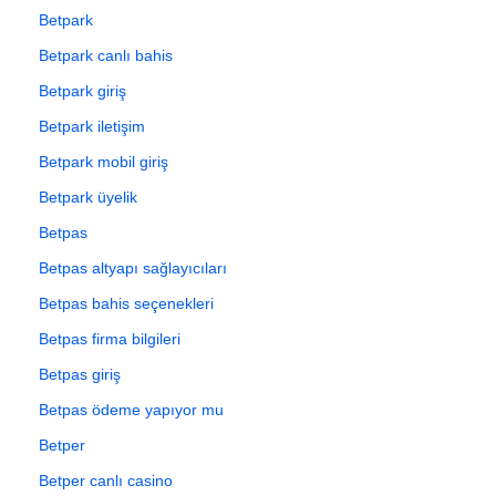
Betpark
Betpark canlı bahis
Betpark giriş
Betpark iletişim
Betpark mobil giriş
Betpark üyelik
Betpas
Betpas altyapı sağlayıcıları
Betpas bahis seçenekleri
Betpas firma bilgileri
Betpas giriş
Betpas ödeme yapıyor mu
Betper
Betper canlı casino