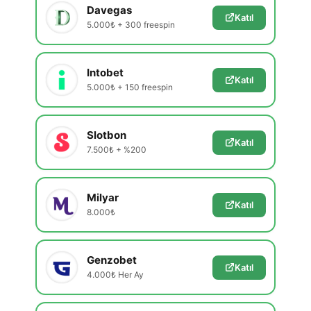
Davegas
Katıl
5.000₺ + 300 freespin
Intobet
Katıl
5.000₺ + 150 freespin
Slotbon
Katıl
7.500₺ + %200
Milyar
Katıl
8.000₺
Genzobet
Katıl
4.000₺ Her Ay