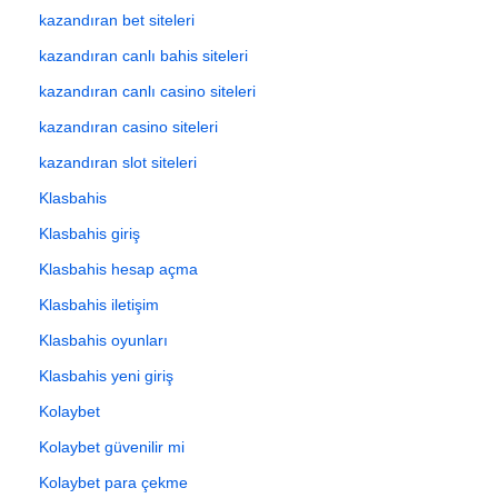
kazandıran bet siteleri
kazandıran canlı bahis siteleri
kazandıran canlı casino siteleri
kazandıran casino siteleri
kazandıran slot siteleri
Klasbahis
Klasbahis giriş
Klasbahis hesap açma
Klasbahis iletişim
Klasbahis oyunları
Klasbahis yeni giriş
Kolaybet
Kolaybet güvenilir mi
Kolaybet para çekme