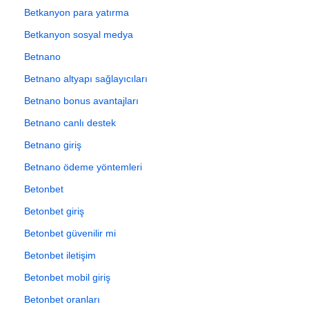
Betkanyon para yatırma
Betkanyon sosyal medya
Betnano
Betnano altyapı sağlayıcıları
Betnano bonus avantajları
Betnano canlı destek
Betnano giriş
Betnano ödeme yöntemleri
Betonbet
Betonbet giriş
Betonbet güvenilir mi
Betonbet iletişim
Betonbet mobil giriş
Betonbet oranları