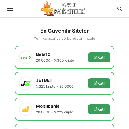
En Güvenilir Siteler
Yeni kampanya ve bonusları incele
Bets10
Katıl
20.000₺ + %300 kripto
JETBET
Katıl
%325 kripto + 20.000₺
Mobilbahis
Katıl
20.000₺ + %225 kripto