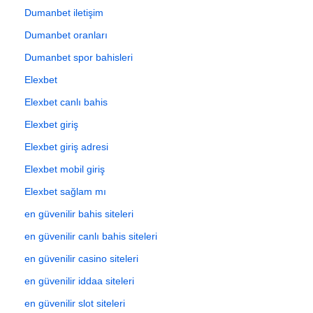
Dumanbet iletişim
Dumanbet oranları
Dumanbet spor bahisleri
Elexbet
Elexbet canlı bahis
Elexbet giriş
Elexbet giriş adresi
Elexbet mobil giriş
Elexbet sağlam mı
en güvenilir bahis siteleri
en güvenilir canlı bahis siteleri
en güvenilir casino siteleri
en güvenilir iddaa siteleri
en güvenilir slot siteleri