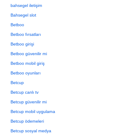
bahsegel iletişim
Bahsegel slot
Betboo
Betboo fırsatları
Betboo girişi
Betboo güvenilir mi
Betboo mobil giriş
Betboo oyunları
Betcup
Betcup canlı tv
Betcup güvenilir mi
Betcup mobil uygulama
Betcup ödemeleri
Betcup sosyal medya