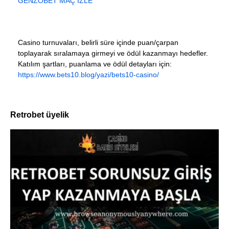
GENZOBET MAÇ İZLE
Casino turnuvaları, belirli süre içinde puan/çarpan
toplayarak sıralamaya girmeyi ve ödül kazanmayı hedefler.
Katılım şartları, puanlama ve ödül detayları için:
https://www.bets10.blog/yazi/bets10-casino/
Retrobet üyelik