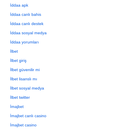
İddaa apk
İddaa canlı bahis
İddaa canlı destek
İddaa sosyal medya
İddaa yorumları
İlbet
İlbet giriş
İlbet güvenilir mi
İlbet lisanslı mı
İlbet sosyal medya
İlbet twitter
İmajbet
İmajbet canlı casino
İmajbet casino