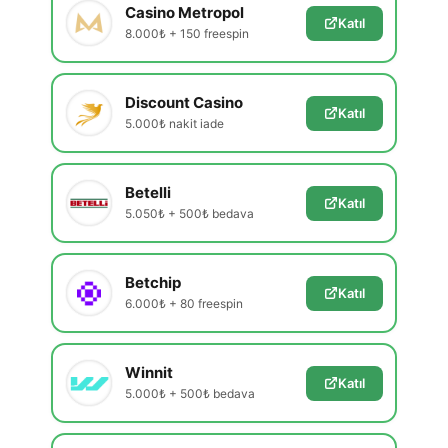
Casino Metropol
Katıl
8.000₺ + 150 freespin
Discount Casino
Katıl
5.000₺ nakit iade
Betelli
Katıl
5.050₺ + 500₺ bedava
Betchip
Katıl
6.000₺ + 80 freespin
Winnit
Katıl
5.000₺ + 500₺ bedava