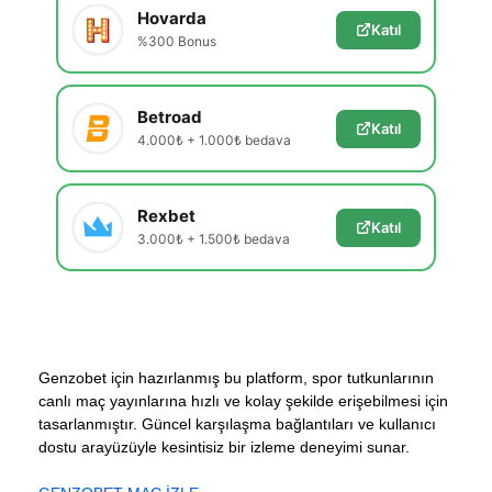
Hovarda
Katıl
%300 Bonus
Betroad
Katıl
4.000₺ + 1.000₺ bedava
Rexbet
Katıl
3.000₺ + 1.500₺ bedava
Genzobet için hazırlanmış bu platform, spor tutkunlarının
canlı maç yayınlarına hızlı ve kolay şekilde erişebilmesi için
tasarlanmıştır. Güncel karşılaşma bağlantıları ve kullanıcı
dostu arayüzüyle kesintisiz bir izleme deneyimi sunar.