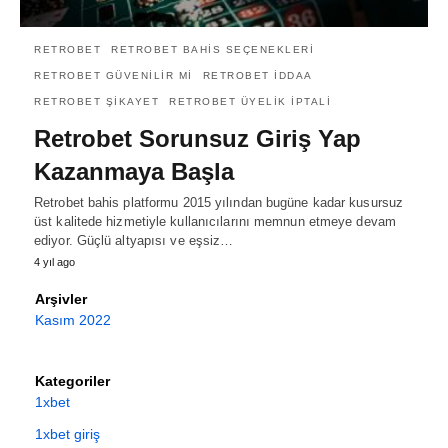
RETROBET
RETROBET BAHIS SEÇENEKLERI
RETROBET GÜVENILIR MI
RETROBET IDDAA
RETROBET ŞIKAYET
RETROBET ÜYELIK IPTALI
Retrobet Sorunsuz Giriş Yap
Kazanmaya Başla
Retrobet bahis platformu 2015 yılından bugüne kadar kusursuz
üst kalitede hizmetiyle kullanıcılarını memnun etmeye devam
ediyor. Güçlü altyapısı ve eşsiz…
4 yıl ago
Arşivler
Kasım 2022
Kategoriler
1xbet
1xbet giriş