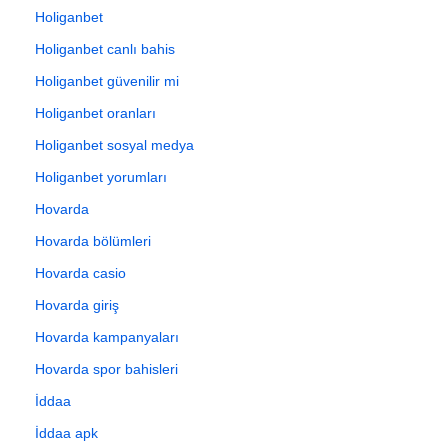
Holiganbet
Holiganbet canlı bahis
Holiganbet güvenilir mi
Holiganbet oranları
Holiganbet sosyal medya
Holiganbet yorumları
Hovarda
Hovarda bölümleri
Hovarda casio
Hovarda giriş
Hovarda kampanyaları
Hovarda spor bahisleri
İddaa
İddaa apk