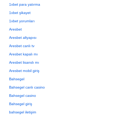
1xbet para yatırma
1xbet şikayet
1xbet yorumları
Aresbet
Aresbet altyapısı
Aresbet canlı tv
Aresbet kapalı mı
Aresbet lisanslı mı
Aresbet mobil giriş
Bahsegel
Bahsegel canlı casino
Bahsegel casino
Bahsegel giriş
bahsegel iletişim