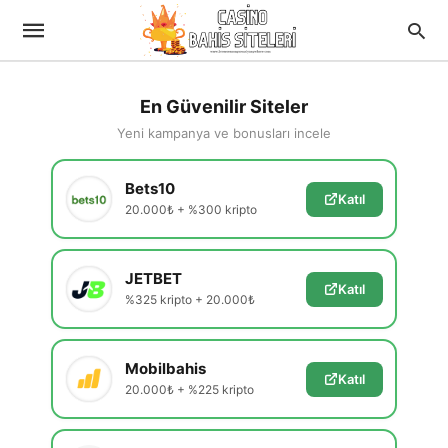
En Güvenilir Siteler
Yeni kampanya ve bonusları incele
Bets10
Katıl
20.000₺ + %300 kripto
JETBET
Katıl
%325 kripto + 20.000₺
Mobilbahis
Katıl
20.000₺ + %225 kripto