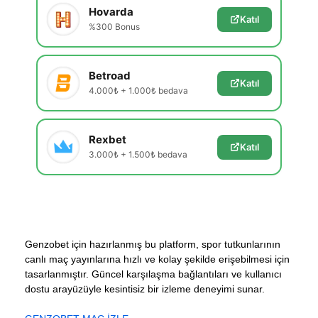
Hovarda
Katıl
%300 Bonus
Betroad
Katıl
4.000₺ + 1.000₺ bedava
Rexbet
Katıl
3.000₺ + 1.500₺ bedava
Genzobet için hazırlanmış bu platform, spor tutkunlarının
canlı maç yayınlarına hızlı ve kolay şekilde erişebilmesi için
tasarlanmıştır. Güncel karşılaşma bağlantıları ve kullanıcı
dostu arayüzüyle kesintisiz bir izleme deneyimi sunar.