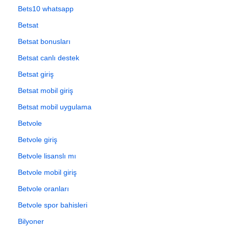
Bets10 whatsapp
Betsat
Betsat bonusları
Betsat canlı destek
Betsat giriş
Betsat mobil giriş
Betsat mobil uygulama
Betvole
Betvole giriş
Betvole lisanslı mı
Betvole mobil giriş
Betvole oranları
Betvole spor bahisleri
Bilyoner