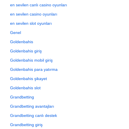
en sevilen canlı casino oyunları
en sevilen casino oyunları
en sevilen slot oyunları
Genel
Goldenbahis
Goldenbahis giriş
Goldenbahis mobil giriş
Goldenbahis para yatırma
Goldenbahis şikayet
Goldenbahis slot
Grandbetting
Grandbetting avantajları
Grandbetting canlı destek
Grandbetting giriş