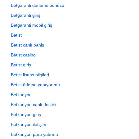
Betgaranti deneme bonusu
Betgaranti giriş
Betgaranti mobil giriş
Betist
Betist canlı bahis
Betist casino
Betist giriş
Betist lisans bilgileri
Betist ödeme yapıyor mu
Betkanyon
Betkanyon canlı destek
Betkanyon giriş
Betkanyon iletişim
Betkanyon para yatırma