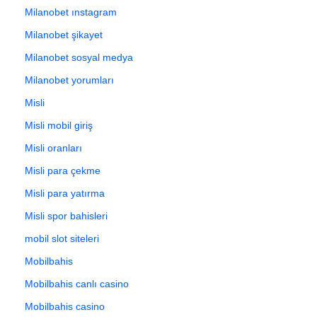
Milanobet ınstagram
Milanobet şikayet
Milanobet sosyal medya
Milanobet yorumları
Misli
Misli mobil giriş
Misli oranları
Misli para çekme
Misli para yatırma
Misli spor bahisleri
mobil slot siteleri
Mobilbahis
Mobilbahis canlı casino
Mobilbahis casino