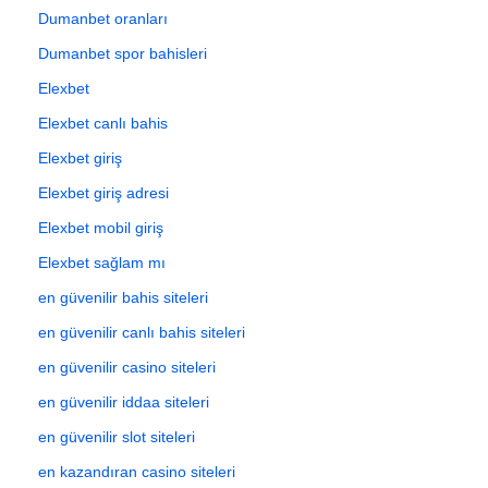
Dumanbet oranları
Dumanbet spor bahisleri
Elexbet
Elexbet canlı bahis
Elexbet giriş
Elexbet giriş adresi
Elexbet mobil giriş
Elexbet sağlam mı
en güvenilir bahis siteleri
en güvenilir canlı bahis siteleri
en güvenilir casino siteleri
en güvenilir iddaa siteleri
en güvenilir slot siteleri
en kazandıran casino siteleri