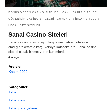
BONUS VEREN CASINO SITELERI
CANLI BAHIS SITELERI
GÜVENILIR CASINO SITELERI
GÜVENILIR IDDAA SITELERI
LEGAL BET SITELERI
Sanal Casino Siteleri
Sanal ve canlı casino oyunlarıyla ses getiren sitelerde
aradığınız ortamla karşı karşıya kalacaksınız. Sanal casino
siteleri olarak hizmet veren kurumlarda…
4 yıl ago
Arşivler
Kasım 2022
Kategoriler
1xbet
1xbet giriş
1xbet para çekme