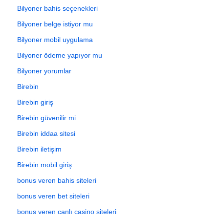
Bilyoner bahis seçenekleri
Bilyoner belge istiyor mu
Bilyoner mobil uygulama
Bilyoner ödeme yapıyor mu
Bilyoner yorumlar
Birebin
Birebin giriş
Birebin güvenilir mi
Birebin iddaa sitesi
Birebin iletişim
Birebin mobil giriş
bonus veren bahis siteleri
bonus veren bet siteleri
bonus veren canlı casino siteleri