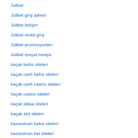
Julibet
Julibet giriş adresi
Julibet iletişim
Julibet mobil giriş
Julibet promosyonları
Julibet sosyal medya
kaçak bahis siteleri
kaçak canlı bahis siteleri
kaçak canlı casino siteleri
kaçak casino siteleri
kaçak iddaa siteleri
kaçak slot siteleri
kazandıran bahis siteleri
kazandıran bet siteleri