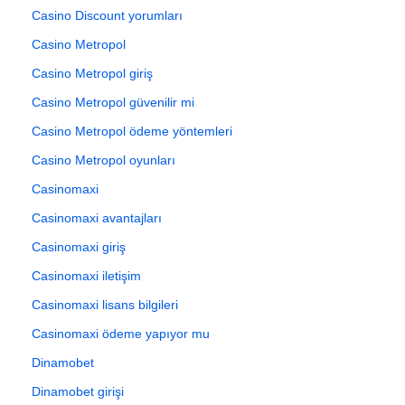
Casino Discount yorumları
Casino Metropol
Casino Metropol giriş
Casino Metropol güvenilir mi
Casino Metropol ödeme yöntemleri
Casino Metropol oyunları
Casinomaxi
Casinomaxi avantajları
Casinomaxi giriş
Casinomaxi iletişim
Casinomaxi lisans bilgileri
Casinomaxi ödeme yapıyor mu
Dinamobet
Dinamobet girişi