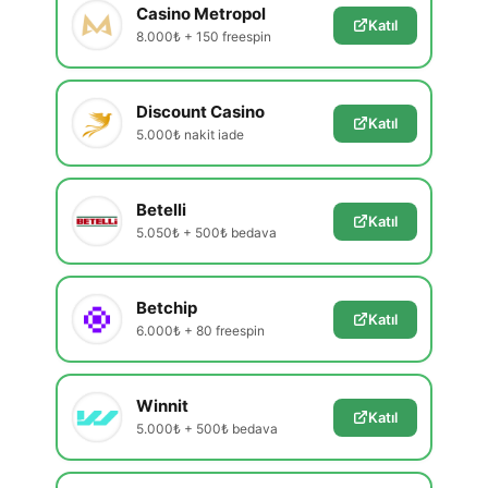
Casino Metropol
Katıl
8.000₺ + 150 freespin
Discount Casino
Katıl
5.000₺ nakit iade
Betelli
Katıl
5.050₺ + 500₺ bedava
Betchip
Katıl
6.000₺ + 80 freespin
Winnit
Katıl
5.000₺ + 500₺ bedava