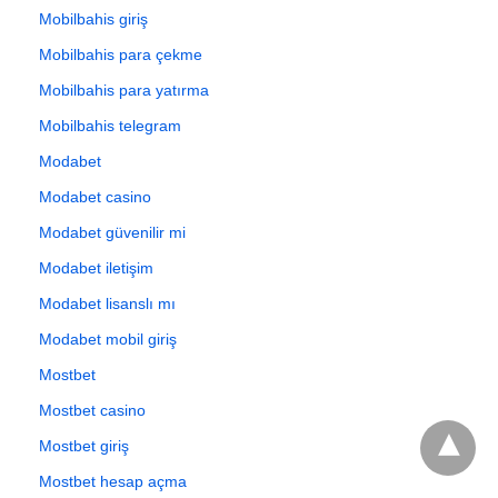
Mobilbahis giriş
Mobilbahis para çekme
Mobilbahis para yatırma
Mobilbahis telegram
Modabet
Modabet casino
Modabet güvenilir mi
Modabet iletişim
Modabet lisanslı mı
Modabet mobil giriş
Mostbet
Mostbet casino
Mostbet giriş
Mostbet hesap açma