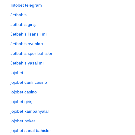
İntobet telegram
Jetbahis
Jetbahis giriş
Jetbahis lisanslı mı
Jetbahis oyunları
Jetbahis spor bahisleri
Jetbahis yasal mı
jojobet
jojobet canlı casino
jojobet casino
jojobet giriş
jojobet kampanyalar
jojobet poker
jojobet sanal bahisler