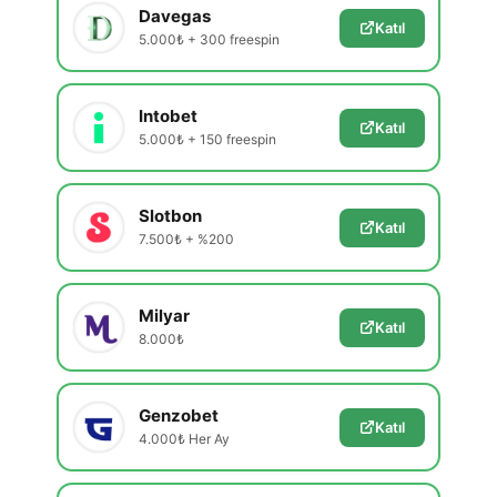
Davegas
Katıl
5.000₺ + 300 freespin
Intobet
Katıl
5.000₺ + 150 freespin
Slotbon
Katıl
7.500₺ + %200
Milyar
Katıl
8.000₺
Genzobet
Katıl
4.000₺ Her Ay