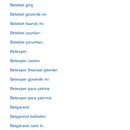
Betebet giriş
Betebet güvenilir mi
Betebet lisanslı mı
Betebet oyunları
Betebet yorumları
Betexper
Betexper casino
Betexper finansal işlemler
Betexper güvenilir mi
Betexper para çekme
Betexper para yatırma
Betgaranti
Betgaranti bahisleri
Betgaranti canlı tv