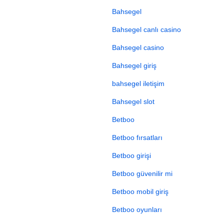
Bahsegel
Bahsegel canlı casino
Bahsegel casino
Bahsegel giriş
bahsegel iletişim
Bahsegel slot
Betboo
Betboo fırsatları
Betboo girişi
Betboo güvenilir mi
Betboo mobil giriş
Betboo oyunları