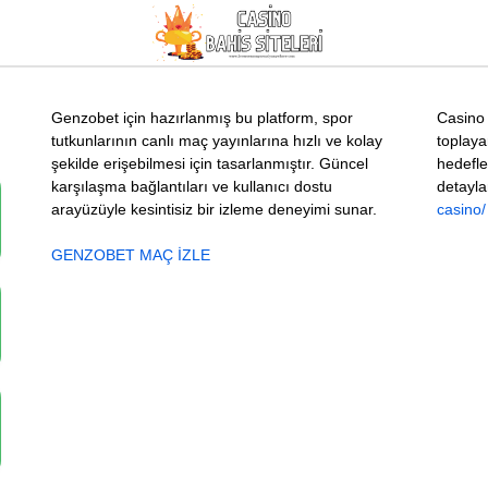
Genzobet için hazırlanmış bu platform, spor
Casino 
tutkunlarının canlı maç yayınlarına hızlı ve kolay
toplaya
şekilde erişebilmesi için tasarlanmıştır. Güncel
hedefle
karşılaşma bağlantıları ve kullanıcı dostu
detaylar
arayüzüyle kesintisiz bir izleme deneyimi sunar.
casino/
GENZOBET MAÇ İZLE