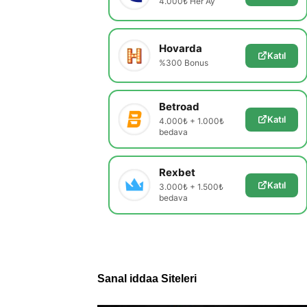
4.000₺ Her Ay
Hovarda
Katıl
%300 Bonus
Betroad
Katıl
4.000₺ + 1.000₺
bedava
Rexbet
Katıl
3.000₺ + 1.500₺
bedava
Sanal iddaa Siteleri