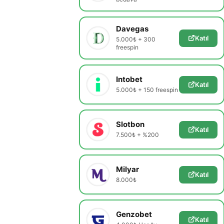
Davegas
Katıl
5.000₺ + 300
freespin
Intobet
Katıl
5.000₺ + 150 freespin
Slotbon
Katıl
7.500₺ + %200
Milyar
Katıl
8.000₺
Genzobet
Katıl