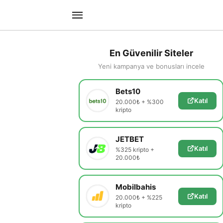
En Güvenilir Siteler
Yeni kampanya ve bonusları incele
Bets10
Katıl
20.000₺ + %300
kripto
JETBET
Katıl
%325 kripto +
20.000₺
Mobilbahis
Katıl
20.000₺ + %225
kripto