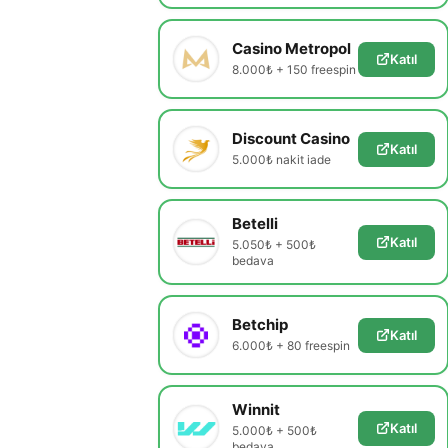
Casino Metropol
Katıl
8.000₺ + 150 freespin
Discount Casino
Katıl
5.000₺ nakit iade
Betelli
Katıl
5.050₺ + 500₺
bedava
Betchip
Katıl
6.000₺ + 80 freespin
Winnit
Katıl
5.000₺ + 500₺
bedava