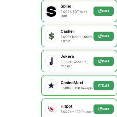
Spino
Katıl
2.000 USDT nakit
iade
Casher
Katıl
5.000₺ iade + 1.000₺
risksiz
Jokera
Katıl
3.000₺ %200 + 50
freespin
CasinoMaxi
Katıl
6.500₺ + 150 freespin
Hitpot
Katıl
5.000₺ + 100 freespin