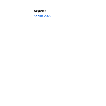
Arşivler
Kasım 2022