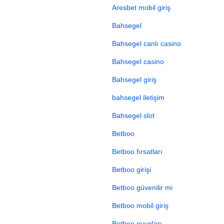
Aresbet mobil giriş
Bahsegel
Bahsegel canlı casino
Bahsegel casino
Bahsegel giriş
bahsegel iletişim
Bahsegel slot
Betboo
Betboo fırsatları
Betboo girişi
Betboo güvenilir mi
Betboo mobil giriş
Betboo oyunları