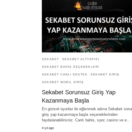
SEKABET
SEKABET ALTYAPISI
SEKABET BAHIS SEÇENEKLERI
SEKABET CANLI DESTEK
SEKABET GIRIŞ
SEKABET MOBIL GIRIŞ
Sekabet Sorunsuz Giriş Yap
Kazanmaya Başla
En güncel oyunlar ile eğlenmek adına Sekabet sor
giriş yap kazanmaya başla seçeneklerinden
faydalanabilirsiniz. Canlı bahis, spor, casino ve e…
4 yıl ago