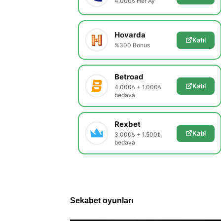
4.000₺ Her Ay
Hovarda
Katıl
%300 Bonus
Betroad
Katıl
4.000₺ + 1.000₺
bedava
Rexbet
Katıl
3.000₺ + 1.500₺
bedava
Sekabet oyunları