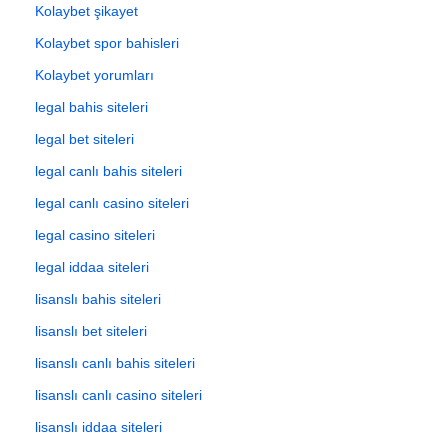
Kolaybet şikayet
Kolaybet spor bahisleri
Kolaybet yorumları
legal bahis siteleri
legal bet siteleri
legal canlı bahis siteleri
legal canlı casino siteleri
legal casino siteleri
legal iddaa siteleri
lisanslı bahis siteleri
lisanslı bet siteleri
lisanslı canlı bahis siteleri
lisanslı canlı casino siteleri
lisanslı iddaa siteleri