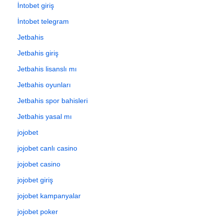
İntobet giriş
İntobet telegram
Jetbahis
Jetbahis giriş
Jetbahis lisanslı mı
Jetbahis oyunları
Jetbahis spor bahisleri
Jetbahis yasal mı
jojobet
jojobet canlı casino
jojobet casino
jojobet giriş
jojobet kampanyalar
jojobet poker