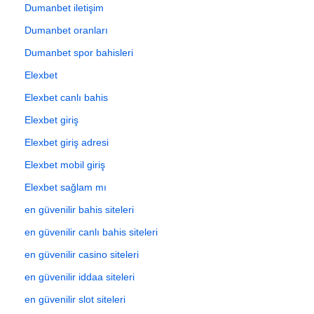
Dumanbet iletişim
Dumanbet oranları
Dumanbet spor bahisleri
Elexbet
Elexbet canlı bahis
Elexbet giriş
Elexbet giriş adresi
Elexbet mobil giriş
Elexbet sağlam mı
en güvenilir bahis siteleri
en güvenilir canlı bahis siteleri
en güvenilir casino siteleri
en güvenilir iddaa siteleri
en güvenilir slot siteleri