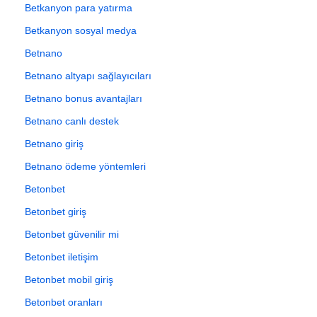
Betkanyon para yatırma
Betkanyon sosyal medya
Betnano
Betnano altyapı sağlayıcıları
Betnano bonus avantajları
Betnano canlı destek
Betnano giriş
Betnano ödeme yöntemleri
Betonbet
Betonbet giriş
Betonbet güvenilir mi
Betonbet iletişim
Betonbet mobil giriş
Betonbet oranları