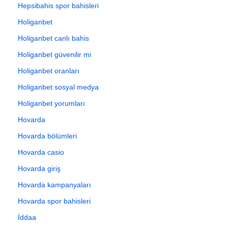
Hepsibahis spor bahisleri
Holiganbet
Holiganbet canlı bahis
Holiganbet güvenilir mi
Holiganbet oranları
Holiganbet sosyal medya
Holiganbet yorumları
Hovarda
Hovarda bölümleri
Hovarda casio
Hovarda giriş
Hovarda kampanyaları
Hovarda spor bahisleri
İddaa