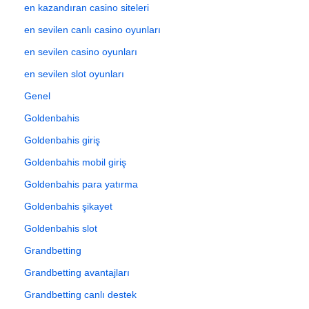
en kazandıran casino siteleri
en sevilen canlı casino oyunları
en sevilen casino oyunları
en sevilen slot oyunları
Genel
Goldenbahis
Goldenbahis giriş
Goldenbahis mobil giriş
Goldenbahis para yatırma
Goldenbahis şikayet
Goldenbahis slot
Grandbetting
Grandbetting avantajları
Grandbetting canlı destek