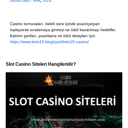
GENZOBET MAÇ İZLE
Casino turnuvaları, belirli süre içinde puan/çarpan
toplayarak sıralamaya girmeyi ve ödül kazanmayı hedefler.
Katılım şartları, puanlama ve ödül detayları için:
https://www.bets10.blog/yazi/bets10-casino/
Slot Casino Siteleri Hangileridir?