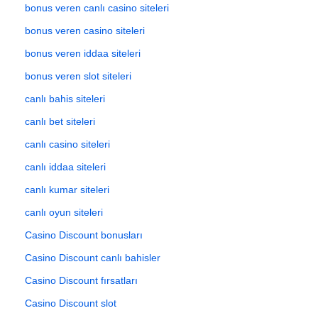
bonus veren canlı casino siteleri
bonus veren casino siteleri
bonus veren iddaa siteleri
bonus veren slot siteleri
canlı bahis siteleri
canlı bet siteleri
canlı casino siteleri
canlı iddaa siteleri
canlı kumar siteleri
canlı oyun siteleri
Casino Discount bonusları
Casino Discount canlı bahisler
Casino Discount fırsatları
Casino Discount slot