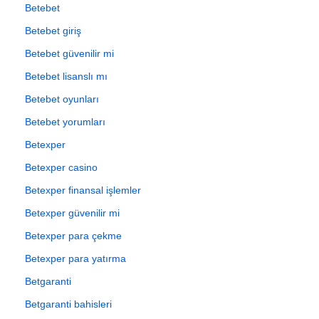
Betebet
Betebet giriş
Betebet güvenilir mi
Betebet lisanslı mı
Betebet oyunları
Betebet yorumları
Betexper
Betexper casino
Betexper finansal işlemler
Betexper güvenilir mi
Betexper para çekme
Betexper para yatırma
Betgaranti
Betgaranti bahisleri