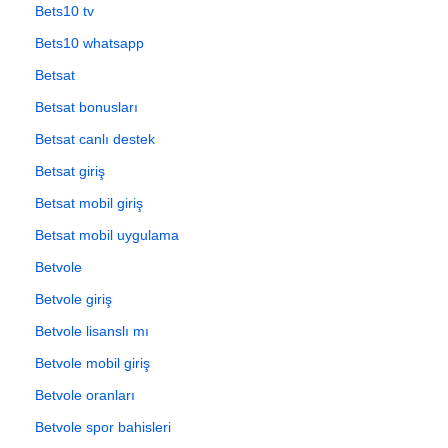
Bets10 tv
Bets10 whatsapp
Betsat
Betsat bonusları
Betsat canlı destek
Betsat giriş
Betsat mobil giriş
Betsat mobil uygulama
Betvole
Betvole giriş
Betvole lisanslı mı
Betvole mobil giriş
Betvole oranları
Betvole spor bahisleri