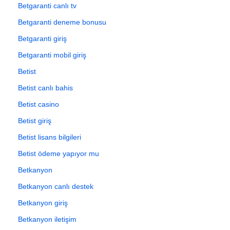
Betgaranti canlı tv
Betgaranti deneme bonusu
Betgaranti giriş
Betgaranti mobil giriş
Betist
Betist canlı bahis
Betist casino
Betist giriş
Betist lisans bilgileri
Betist ödeme yapıyor mu
Betkanyon
Betkanyon canlı destek
Betkanyon giriş
Betkanyon iletişim