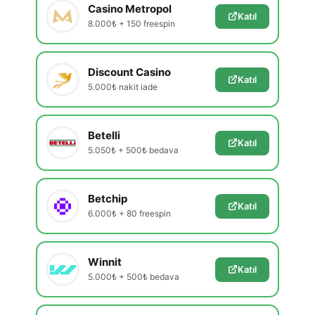
Casino Metropol
Katıl
8.000₺ + 150 freespin
Discount Casino
Katıl
5.000₺ nakit iade
Betelli
Katıl
5.050₺ + 500₺ bedava
Betchip
Katıl
6.000₺ + 80 freespin
Winnit
Katıl
5.000₺ + 500₺ bedava