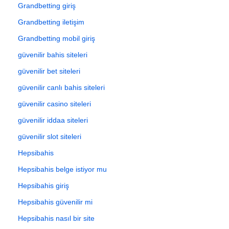
Grandbetting giriş
Grandbetting iletişim
Grandbetting mobil giriş
güvenilir bahis siteleri
güvenilir bet siteleri
güvenilir canlı bahis siteleri
güvenilir casino siteleri
güvenilir iddaa siteleri
güvenilir slot siteleri
Hepsibahis
Hepsibahis belge istiyor mu
Hepsibahis giriş
Hepsibahis güvenilir mi
Hepsibahis nasıl bir site