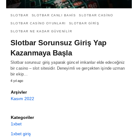
SLOTBAR
SLOTBAR CANLI BAHIS
SLOTBAR CASINO
SLOTBAR CASINO OYUNLARI
SLOTBAR GIRIŞ
SLOTBAR NE KADAR GÜVENILIR
Slotbar Sorunsuz Giriş Yap
Kazanmaya Başla
Slotbar sorunsuz giriş yaparak güncel imkanlar elde edeceğiniz
bir casino – slot sitesidir. Deneyimli ve gerçekten işinde uzman
bir ekip…
4 yıl ago
Arşivler
Kasım 2022
Kategoriler
1xbet
1xbet giriş