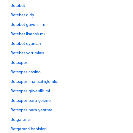
Betebet
Betebet giriş
Betebet güvenilir mi
Betebet lisanslı mı
Betebet oyunları
Betebet yorumları
Betexper
Betexper casino
Betexper finansal işlemler
Betexper güvenilir mi
Betexper para çekme
Betexper para yatırma
Betgaranti
Betgaranti bahisleri