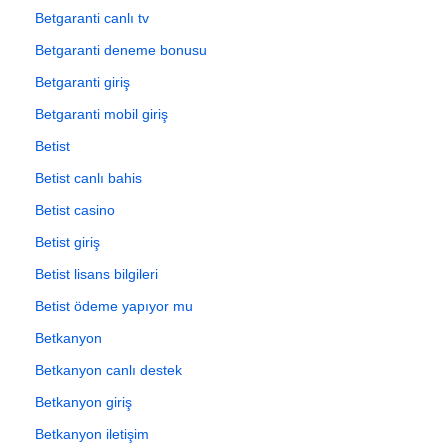
Betgaranti canlı tv
Betgaranti deneme bonusu
Betgaranti giriş
Betgaranti mobil giriş
Betist
Betist canlı bahis
Betist casino
Betist giriş
Betist lisans bilgileri
Betist ödeme yapıyor mu
Betkanyon
Betkanyon canlı destek
Betkanyon giriş
Betkanyon iletişim