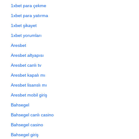
1xbet para çekme
1xbet para yatırma
1xbet şikayet
1xbet yorumları
Aresbet
Aresbet altyapısı
Aresbet canlı tv
Aresbet kapalı mı
Aresbet lisanslı mı
Aresbet mobil giriş
Bahsegel
Bahsegel canlı casino
Bahsegel casino
Bahsegel giriş