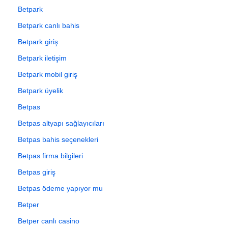
Betpark
Betpark canlı bahis
Betpark giriş
Betpark iletişim
Betpark mobil giriş
Betpark üyelik
Betpas
Betpas altyapı sağlayıcıları
Betpas bahis seçenekleri
Betpas firma bilgileri
Betpas giriş
Betpas ödeme yapıyor mu
Betper
Betper canlı casino