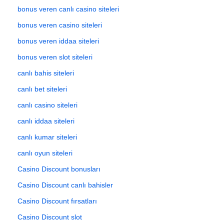
bonus veren canlı casino siteleri
bonus veren casino siteleri
bonus veren iddaa siteleri
bonus veren slot siteleri
canlı bahis siteleri
canlı bet siteleri
canlı casino siteleri
canlı iddaa siteleri
canlı kumar siteleri
canlı oyun siteleri
Casino Discount bonusları
Casino Discount canlı bahisler
Casino Discount fırsatları
Casino Discount slot