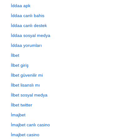
İddaa apk
İddaa canlı bahis
İddaa canlı destek
İddaa sosyal medya
İddaa yorumları
İlbet
İlbet giriş
İlbet güvenilir mi
İlbet lisanslı mı
İlbet sosyal medya
İlbet twitter
İmajbet
İmajbet canlı casino
İmajbet casino