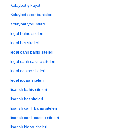
Kolaybet şikayet
Kolaybet spor bahisleri
Kolaybet yorumları
legal bahis siteleri
legal bet siteleri
legal canlı bahis siteleri
legal canlı casino siteleri
legal casino siteleri
legal iddaa siteleri
lisanslı bahis siteleri
lisanslı bet siteleri
lisanslı canlı bahis siteleri
lisanslı canlı casino siteleri
lisanslı iddaa siteleri