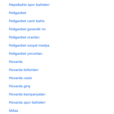
Hepsibahis spor bahisleri
Holiganbet
Holiganbet canlı bahis
Holiganbet güvenilir mi
Holiganbet oranları
Holiganbet sosyal medya
Holiganbet yorumları
Hovarda
Hovarda bölümleri
Hovarda casio
Hovarda giriş
Hovarda kampanyaları
Hovarda spor bahisleri
İddaa