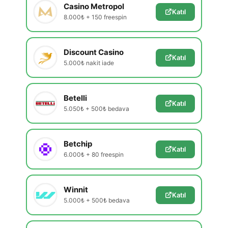
Casino Metropol
Katıl
8.000₺ + 150 freespin
Discount Casino
Katıl
5.000₺ nakit iade
Betelli
Katıl
5.050₺ + 500₺ bedava
Betchip
Katıl
6.000₺ + 80 freespin
Winnit
Katıl
5.000₺ + 500₺ bedava