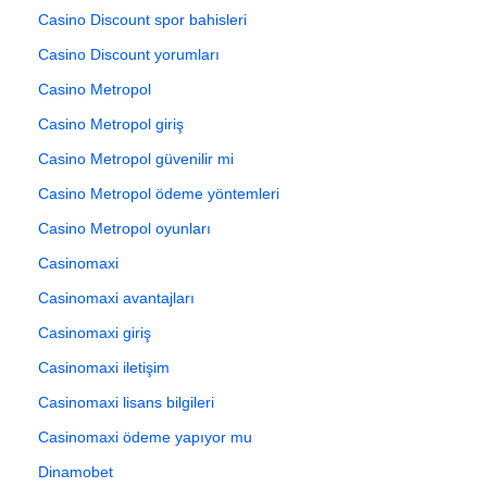
Casino Discount spor bahisleri
Casino Discount yorumları
Casino Metropol
Casino Metropol giriş
Casino Metropol güvenilir mi
Casino Metropol ödeme yöntemleri
Casino Metropol oyunları
Casinomaxi
Casinomaxi avantajları
Casinomaxi giriş
Casinomaxi iletişim
Casinomaxi lisans bilgileri
Casinomaxi ödeme yapıyor mu
Dinamobet