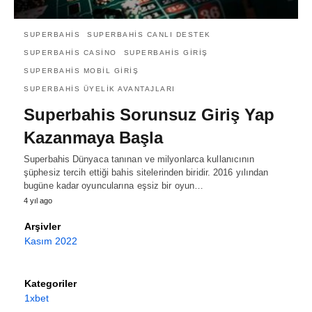
SUPERBAHIS
SUPERBAHIS CANLI DESTEK
SUPERBAHIS CASINO
SUPERBAHIS GIRIŞ
SUPERBAHIS MOBIL GIRIŞ
SUPERBAHIS ÜYELIK AVANTAJLARI
Superbahis Sorunsuz Giriş Yap
Kazanmaya Başla
Superbahis Dünyaca tanınan ve milyonlarca kullanıcının
şüphesiz tercih ettiği bahis sitelerinden biridir. 2016 yılından
bugüne kadar oyuncularına eşsiz bir oyun…
4 yıl ago
Arşivler
Kasım 2022
Kategoriler
1xbet