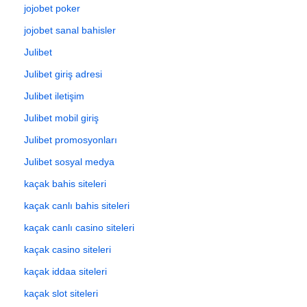
jojobet poker
jojobet sanal bahisler
Julibet
Julibet giriş adresi
Julibet iletişim
Julibet mobil giriş
Julibet promosyonları
Julibet sosyal medya
kaçak bahis siteleri
kaçak canlı bahis siteleri
kaçak canlı casino siteleri
kaçak casino siteleri
kaçak iddaa siteleri
kaçak slot siteleri