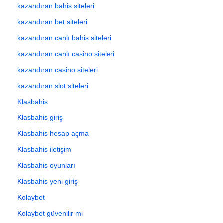
kazandıran bahis siteleri
kazandıran bet siteleri
kazandıran canlı bahis siteleri
kazandıran canlı casino siteleri
kazandıran casino siteleri
kazandıran slot siteleri
Klasbahis
Klasbahis giriş
Klasbahis hesap açma
Klasbahis iletişim
Klasbahis oyunları
Klasbahis yeni giriş
Kolaybet
Kolaybet güvenilir mi