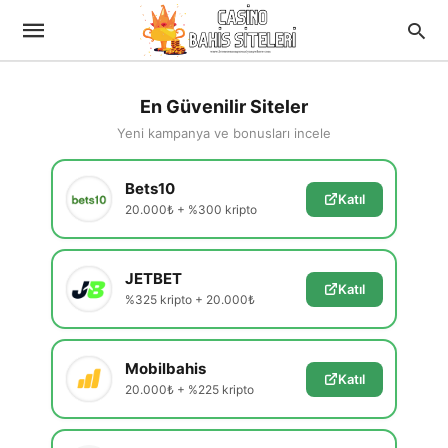
En Güvenilir Siteler
Yeni kampanya ve bonusları incele
Bets10
Katıl
20.000₺ + %300 kripto
JETBET
Katıl
%325 kripto + 20.000₺
Mobilbahis
Katıl
20.000₺ + %225 kripto