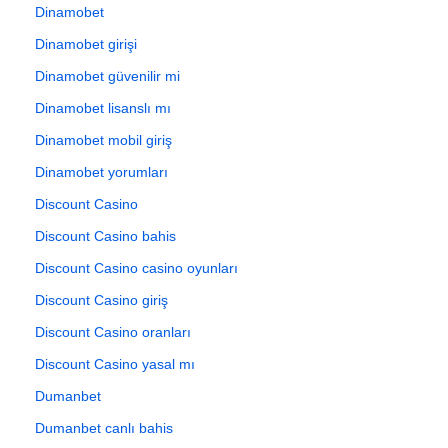
Dinamobet
Dinamobet girişi
Dinamobet güvenilir mi
Dinamobet lisanslı mı
Dinamobet mobil giriş
Dinamobet yorumları
Discount Casino
Discount Casino bahis
Discount Casino casino oyunları
Discount Casino giriş
Discount Casino oranları
Discount Casino yasal mı
Dumanbet
Dumanbet canlı bahis