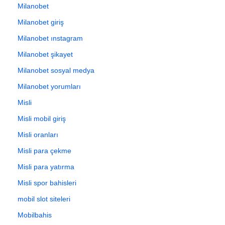
Milanobet
Milanobet giriş
Milanobet ınstagram
Milanobet şikayet
Milanobet sosyal medya
Milanobet yorumları
Misli
Misli mobil giriş
Misli oranları
Misli para çekme
Misli para yatırma
Misli spor bahisleri
mobil slot siteleri
Mobilbahis