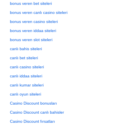
bonus veren bet siteleri
bonus veren canlı casino siteleri
bonus veren casino siteleri
bonus veren iddaa siteleri
bonus veren slot siteleri
canlı bahis siteleri
canlı bet siteleri
canlı casino siteleri
canlı iddaa siteleri
canlı kumar siteleri
canlı oyun siteleri
Casino Discount bonusları
Casino Discount canlı bahisler
Casino Discount fırsatları