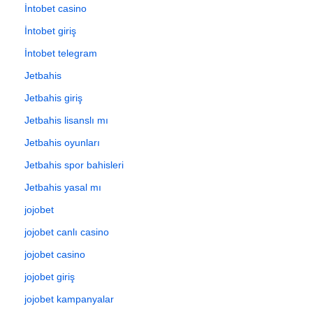
İntobet casino
İntobet giriş
İntobet telegram
Jetbahis
Jetbahis giriş
Jetbahis lisanslı mı
Jetbahis oyunları
Jetbahis spor bahisleri
Jetbahis yasal mı
jojobet
jojobet canlı casino
jojobet casino
jojobet giriş
jojobet kampanyalar