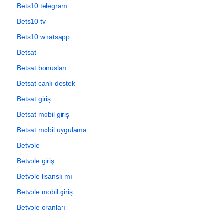
Bets10 telegram
Bets10 tv
Bets10 whatsapp
Betsat
Betsat bonusları
Betsat canlı destek
Betsat giriş
Betsat mobil giriş
Betsat mobil uygulama
Betvole
Betvole giriş
Betvole lisanslı mı
Betvole mobil giriş
Betvole oranları