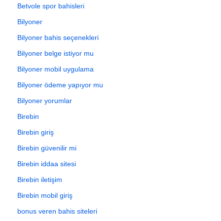
Betvole spor bahisleri
Bilyoner
Bilyoner bahis seçenekleri
Bilyoner belge istiyor mu
Bilyoner mobil uygulama
Bilyoner ödeme yapıyor mu
Bilyoner yorumlar
Birebin
Birebin giriş
Birebin güvenilir mi
Birebin iddaa sitesi
Birebin iletişim
Birebin mobil giriş
bonus veren bahis siteleri