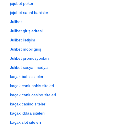
jojobet poker
jojobet sanal bahisler
Julibet
Julibet giriş adresi
Julibet iletişim
Julibet mobil giriş
Julibet promosyonları
Julibet sosyal medya
kaçak bahis siteleri
kaçak canlı bahis siteleri
kaçak canlı casino siteleri
kaçak casino siteleri
kaçak iddaa siteleri
kaçak slot siteleri