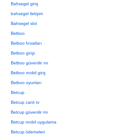
Bahsegel giriş
bahsegel iletişim
Bahsegel slot
Betboo
Betboo fırsatları
Betboo girişi
Betboo güvenilir mi
Betboo mobil giriş
Betboo oyunları
Betcup
Betcup canlı tv
Betcup güvenilir mi
Betcup mobil uygulama
Betcup ödemeleri