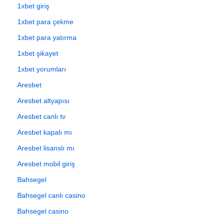
1xbet giriş
1xbet para çekme
1xbet para yatırma
1xbet şikayet
1xbet yorumları
Aresbet
Aresbet altyapısı
Aresbet canlı tv
Aresbet kapalı mı
Aresbet lisanslı mı
Aresbet mobil giriş
Bahsegel
Bahsegel canlı casino
Bahsegel casino