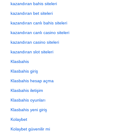
kazandıran bahis siteleri
kazandıran bet siteleri
kazandıran canlı bahis siteleri
kazandıran canlı casino siteleri
kazandıran casino siteleri
kazandıran slot siteleri
Klasbahis
Klasbahis giriş
Klasbahis hesap açma
Klasbahis iletişim
Klasbahis oyunları
Klasbahis yeni giriş
Kolaybet
Kolaybet güvenilir mi