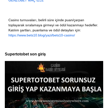
GENZOBET MAÇ İZLE
Casino turnuvaları, belirli süre içinde puan/çarpan
toplayarak sıralamaya girmeyi ve ödül kazanmayı hedefler.
Katılım şartları, puanlama ve ödül detayları için:
https://www.bets10.blog/yazi/bets10-casino/
Supertotobet son giriş