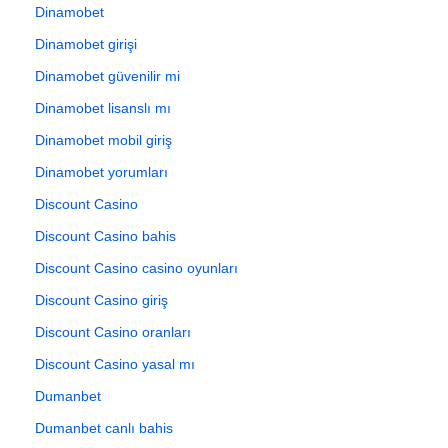
Dinamobet
Dinamobet girişi
Dinamobet güvenilir mi
Dinamobet lisanslı mı
Dinamobet mobil giriş
Dinamobet yorumları
Discount Casino
Discount Casino bahis
Discount Casino casino oyunları
Discount Casino giriş
Discount Casino oranları
Discount Casino yasal mı
Dumanbet
Dumanbet canlı bahis