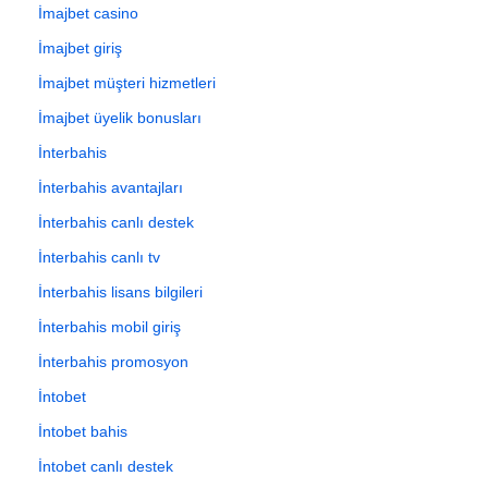
İmajbet casino
İmajbet giriş
İmajbet müşteri hizmetleri
İmajbet üyelik bonusları
İnterbahis
İnterbahis avantajları
İnterbahis canlı destek
İnterbahis canlı tv
İnterbahis lisans bilgileri
İnterbahis mobil giriş
İnterbahis promosyon
İntobet
İntobet bahis
İntobet canlı destek