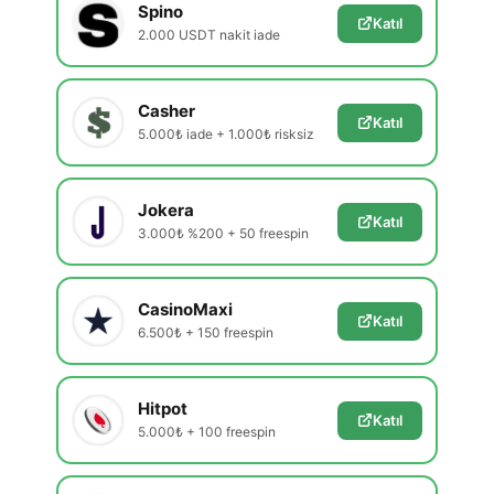
Spino
Katıl
2.000 USDT nakit iade
Casher
Katıl
5.000₺ iade + 1.000₺ risksiz
Jokera
Katıl
3.000₺ %200 + 50 freespin
CasinoMaxi
Katıl
6.500₺ + 150 freespin
Hitpot
Katıl
5.000₺ + 100 freespin