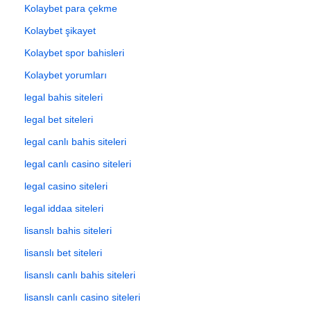
Kolaybet para çekme
Kolaybet şikayet
Kolaybet spor bahisleri
Kolaybet yorumları
legal bahis siteleri
legal bet siteleri
legal canlı bahis siteleri
legal canlı casino siteleri
legal casino siteleri
legal iddaa siteleri
lisanslı bahis siteleri
lisanslı bet siteleri
lisanslı canlı bahis siteleri
lisanslı canlı casino siteleri