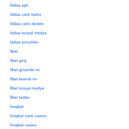
İddaa apk
İddaa canlı bahis
İddaa canlı destek
İddaa sosyal medya
İddaa yorumları
İlbet
İlbet giriş
İlbet güvenilir mi
İlbet lisanslı mı
İlbet sosyal medya
İlbet twitter
İmajbet
İmajbet canlı casino
İmajbet casino