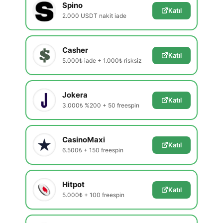
Spino
Katıl
2.000 USDT nakit iade
Casher
Katıl
5.000₺ iade + 1.000₺ risksiz
Jokera
Katıl
3.000₺ %200 + 50 freespin
CasinoMaxi
Katıl
6.500₺ + 150 freespin
Hitpot
Katıl
5.000₺ + 100 freespin