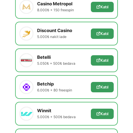
Casino Metropol
Katıl
8.000₺ + 150 freespin
Discount Casino
Katıl
5.000₺ nakit iade
Betelli
Katıl
5.050₺ + 500₺ bedava
Betchip
Katıl
6.000₺ + 80 freespin
Winnit
Katıl
5.000₺ + 500₺ bedava