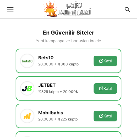
En Güvenilir Siteler
Yeni kampanya ve bonusları incele
Bets10
Katıl
20.000₺ + %300 kripto
JETBET
Katıl
%325 kripto + 20.000₺
Mobilbahis
Katıl
20.000₺ + %225 kripto