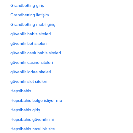
Grandbetting giriş
Grandbetting iletişim
Grandbetting mobil giriş
güvenilir bahis siteleri
güvenilir bet siteleri
güvenilir canlı bahis siteleri
güvenilir casino siteleri
güvenilir iddaa siteleri
güvenilir slot siteleri
Hepsibahis
Hepsibahis belge istiyor mu
Hepsibahis giriş
Hepsibahis güvenilir mi
Hepsibahis nasıl bir site