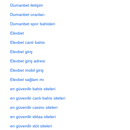
Dumanbet iletişim
Dumanbet oranları
Dumanbet spor bahisleri
Elexbet
Elexbet canlı bahis
Elexbet giriş
Elexbet giriş adresi
Elexbet mobil giriş
Elexbet sağlam mı
en güvenilir bahis siteleri
en güvenilir canlı bahis siteleri
en güvenilir casino siteleri
en güvenilir iddaa siteleri
en güvenilir slot siteleri