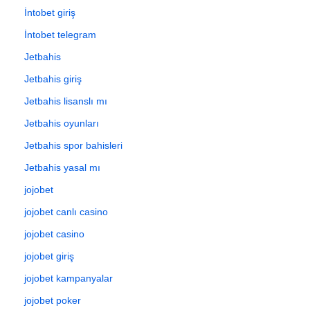
İntobet giriş
İntobet telegram
Jetbahis
Jetbahis giriş
Jetbahis lisanslı mı
Jetbahis oyunları
Jetbahis spor bahisleri
Jetbahis yasal mı
jojobet
jojobet canlı casino
jojobet casino
jojobet giriş
jojobet kampanyalar
jojobet poker