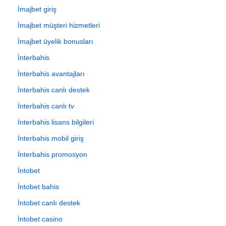
İmajbet giriş
İmajbet müşteri hizmetleri
İmajbet üyelik bonusları
İnterbahis
İnterbahis avantajları
İnterbahis canlı destek
İnterbahis canlı tv
İnterbahis lisans bilgileri
İnterbahis mobil giriş
İnterbahis promosyon
İntobet
İntobet bahis
İntobet canlı destek
İntobet casino