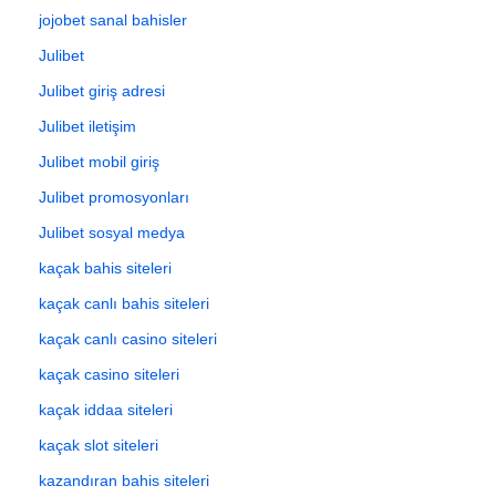
jojobet sanal bahisler
Julibet
Julibet giriş adresi
Julibet iletişim
Julibet mobil giriş
Julibet promosyonları
Julibet sosyal medya
kaçak bahis siteleri
kaçak canlı bahis siteleri
kaçak canlı casino siteleri
kaçak casino siteleri
kaçak iddaa siteleri
kaçak slot siteleri
kazandıran bahis siteleri