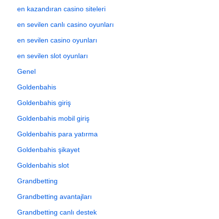
en kazandıran casino siteleri
en sevilen canlı casino oyunları
en sevilen casino oyunları
en sevilen slot oyunları
Genel
Goldenbahis
Goldenbahis giriş
Goldenbahis mobil giriş
Goldenbahis para yatırma
Goldenbahis şikayet
Goldenbahis slot
Grandbetting
Grandbetting avantajları
Grandbetting canlı destek