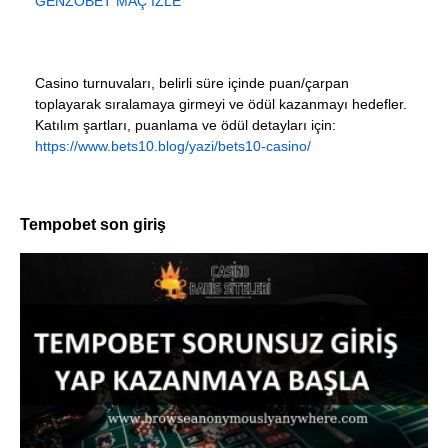
GENZOBET MAÇ İZLE
Casino turnuvaları, belirli süre içinde puan/çarpan
toplayarak sıralamaya girmeyi ve ödül kazanmayı hedefler.
Katılım şartları, puanlama ve ödül detayları için:
https://www.bets10.blog/yazi/bets10-casino/
Tempobet son giriş