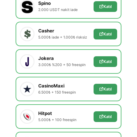
Spino
Katıl
2.000 USDT nakit iade
Casher
Katıl
5.000₺ iade + 1.000₺ risksiz
Jokera
Katıl
3.000₺ %200 + 50 freespin
CasinoMaxi
Katıl
6.500₺ + 150 freespin
Hitpot
Katıl
5.000₺ + 100 freespin