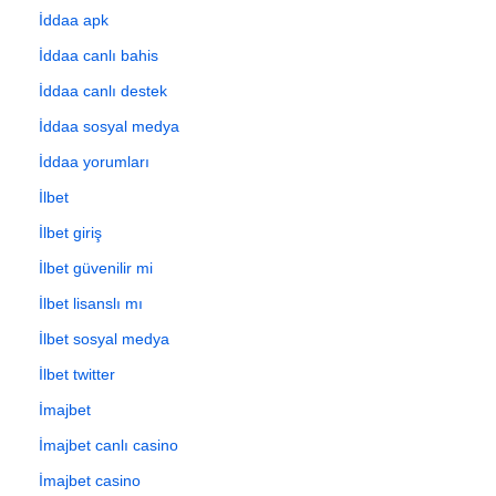
İddaa apk
İddaa canlı bahis
İddaa canlı destek
İddaa sosyal medya
İddaa yorumları
İlbet
İlbet giriş
İlbet güvenilir mi
İlbet lisanslı mı
İlbet sosyal medya
İlbet twitter
İmajbet
İmajbet canlı casino
İmajbet casino