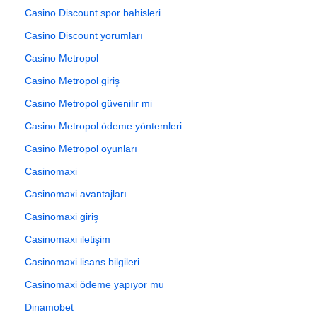
Casino Discount spor bahisleri
Casino Discount yorumları
Casino Metropol
Casino Metropol giriş
Casino Metropol güvenilir mi
Casino Metropol ödeme yöntemleri
Casino Metropol oyunları
Casinomaxi
Casinomaxi avantajları
Casinomaxi giriş
Casinomaxi iletişim
Casinomaxi lisans bilgileri
Casinomaxi ödeme yapıyor mu
Dinamobet