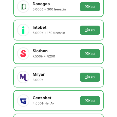
Davegas
Katıl
5.000₺ + 300 freespin
Intobet
Katıl
5.000₺ + 150 freespin
Slotbon
Katıl
7.500₺ + %200
Milyar
Katıl
8.000₺
Genzobet
Katıl
4.000₺ Her Ay