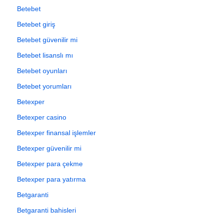
Betebet
Betebet giriş
Betebet güvenilir mi
Betebet lisanslı mı
Betebet oyunları
Betebet yorumları
Betexper
Betexper casino
Betexper finansal işlemler
Betexper güvenilir mi
Betexper para çekme
Betexper para yatırma
Betgaranti
Betgaranti bahisleri