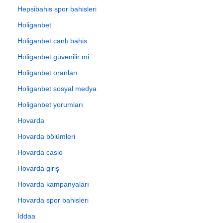
Hepsibahis spor bahisleri
Holiganbet
Holiganbet canlı bahis
Holiganbet güvenilir mi
Holiganbet oranları
Holiganbet sosyal medya
Holiganbet yorumları
Hovarda
Hovarda bölümleri
Hovarda casio
Hovarda giriş
Hovarda kampanyaları
Hovarda spor bahisleri
İddaa