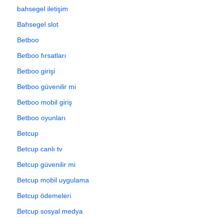
bahsegel iletişim
Bahsegel slot
Betboo
Betboo fırsatları
Betboo girişi
Betboo güvenilir mi
Betboo mobil giriş
Betboo oyunları
Betcup
Betcup canlı tv
Betcup güvenilir mi
Betcup mobil uygulama
Betcup ödemeleri
Betcup sosyal medya