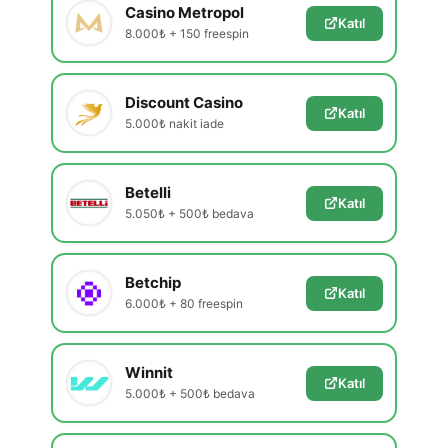
Casino Metropol
Katıl
8.000₺ + 150 freespin
Discount Casino
Katıl
5.000₺ nakit iade
Betelli
Katıl
5.050₺ + 500₺ bedava
Betchip
Katıl
6.000₺ + 80 freespin
Winnit
Katıl
5.000₺ + 500₺ bedava