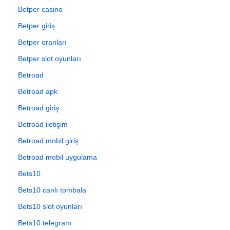
Betper casino
Betper giriş
Betper oranları
Betper slot oyunları
Betroad
Betroad apk
Betroad giriş
Betroad iletişim
Betroad mobil giriş
Betroad mobil uygulama
Bets10
Bets10 canlı tombala
Bets10 slot oyunları
Bets10 telegram