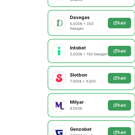
Davegas
Katıl
5.000₺ + 300
freespin
Intobet
Katıl
5.000₺ + 150 freespin
Slotbon
Katıl
7.500₺ + %200
Milyar
Katıl
8.000₺
Genzobet
Katıl